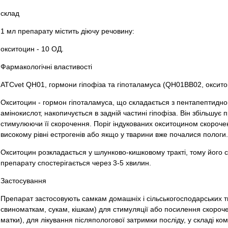
склад
1 мл препарату містить діючу речовину:
окситоцин - 10 ОД.
Фармакологічні властивості
ATCvet QН01, гормони гіпофіза та гіпоталамуса (QH01BB02, оксито
Окситоцин - гормон гіпоталамуса, що складається з пентапептидного
амінокислот, накопичується в задній частині гіпофіза. Він збільшує 
стимулюючи її скорочення. Поріг індукованих окситоцином скорочен
високому рівні естрогенів або якщо у тварини вже почалися пологи.
Окситоцин розкладається у шлунково-кишковому тракті, тому його 
препарату спостерігається через 3-5 хвилин.
Застосування
Препарат застосовують самкам домашніх і сільськогосподарських тв
свиноматкам, сукам, кішкам) для стимуляції або посилення скорочень
матки), для лікування післяпологової затримки посліду, у складі ком