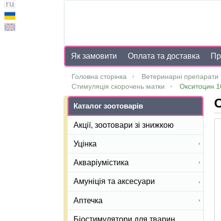
Як замовити
Оплата та доставка
Пр
Головна сторінка
Ветеринарні препарати 
Стимуляція скорочень матки
Окситоцин 1
О
Каталог зоотоварів
Акції, зоотовари зі знижкою
Уцінка
Акваріумістика
Амуніція та аксесуари
Аптечка
Біостимулятори для тварин