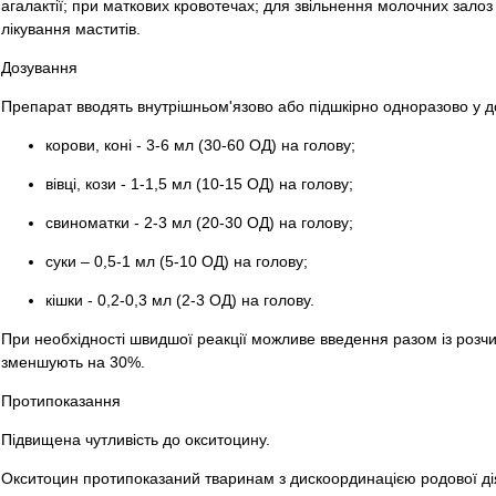
агалактії; при маткових кровотечах; для звільнення молочних залоз
лікування маститів.
Дозування
Препарат вводять внутрішньом'язово або підшкірно одноразово у д
корови, коні - 3-6 мл (30-60 ОД) на голову;
вівці, кози - 1-1,5 мл (10-15 ОД) на голову;
свиноматки - 2-3 мл (20-30 ОД) на голову;
суки – 0,5-1 мл (5-10 ОД) на голову;
кішки - 0,2-0,3 мл (2-3 ОД) на голову.
При необхідності швидшої реакції можливе введення разом із розч
зменшують на 30%.
Протипоказання
Підвищена чутливість до окситоцину.
Окситоцин протипоказаний тваринам з дискоординацією родової дія