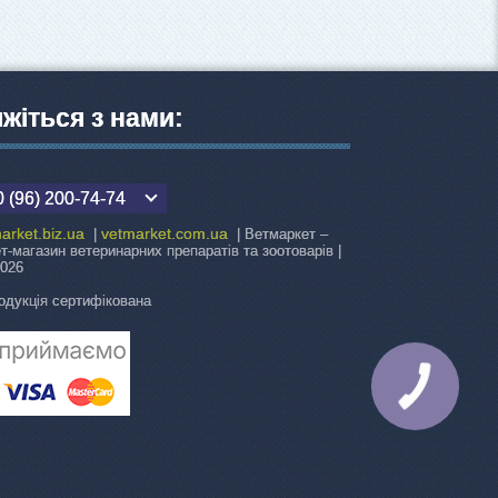
яжіться з нами:
 (96) 200-74-74
arket.biz.ua
vetmarket.com.ua
|
| Ветмаркет –
ет-магазин ветеринарних препаратів та зоотоварів |
2026
одукція сертифікована
КНОПКА
ЗВ'ЯЗКУ