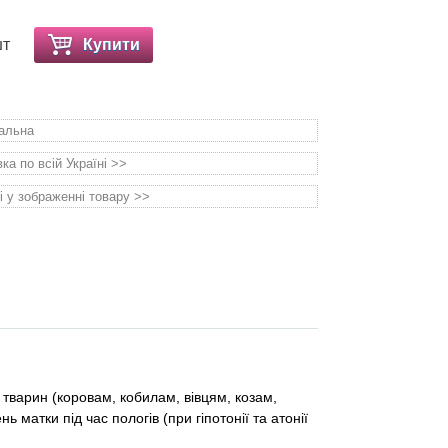
шт
Купити
уальна
а по всій Україні >>
і у зображенні товару >>
тварин (коровам, кобилам, вівцям, козам,
 матки під час пологів (при гіпотонії та атонії