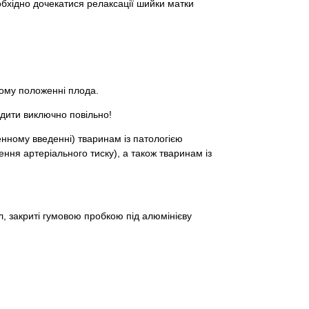
бхідно дочекатися релаксації шийки матки
ному положенні плода.
дити виключно повільно!
нному введенні) тваринам із патологією
ння артеріального тиску), а також тваринам із
мл, закриті гумовою пробкою під алюмінієву