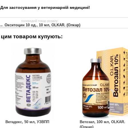
Для застосування у ветеринарній медицині!
попередній товар розділу:
← Окситоцин 10 од., 10 мл, OLKAR. (Олкар)
 цим товаром купують:
Ветадекс, 50 ​​мл, УЗВПП
Ветозал, 100 мл, OLKAR.
(Олкар)