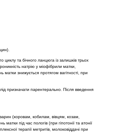
цин).
 циклу та бічного ланцюга із залишків трьох
проникність натрію у міофібрили матки,
ь матки знижується протягом вагітності, при
слід призначати парентерально. Після введення
арин (коровам, кобилам, вівцям, козам,
 матки під час пологів (при гіпотонії та атонії
плексної терапії метритів, молоковіддачі при