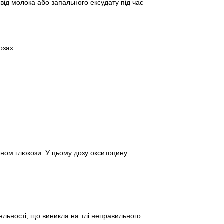
 від молока або запального ексудату під час
озах:
ином глюкози. У цьому дозу окситоцину
льності, що виникла на тлі неправильного