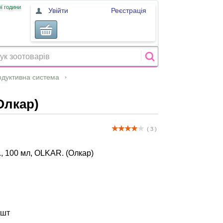
ї години
Увійти
Реєстрація
одуктивна система
Олкар)
( 3 )
., 100 мл, OLKAR. (Олкар)
 шт