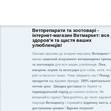
Ветпрепарати та зоотоварі -
інтернет-магазин Ветмаркет: все
здоров'я та щастя ваших
улюбленців!
Ласкаво просимо до інтернет-магазину
Ветмаркет
!
маємо
широкий асортимент ветеринарних препа
та зоотоварів
для всіх ваших улюбленців.
Ліки,
вакцини, корми та аксесуари
для собак, котів, пта
риб та багатьох інших. Чому обирають нас?
Понад 
продуктів
від відомих брендів.
100% оригінальніс
оптові ціни
.
Швидка доставка
по Україні та
індивідуальний підхід
до кожного клієнта. Не
витрачайте годину! Приєднуйтесь до тисяч задово
покупців
Ветмаркету
і отримайте
відмінну якість 
доступними цінами
!
Вдалих покупок!