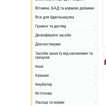
Вітаміні, БАД та кормові добавки
Все для бджільництва
Грумінг та догляд
Дезінфікуючі засоби
Діагностикуми
Засоби захисту від насекомих та
гризунів
Інше
Іграшки
Інкубатор
Кігтіточки
Ласощі та корми