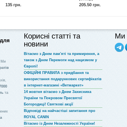
135 грн.
205.50 грн.
Корисні статті та
Ми 
 для
новини
Вітаємо з Днем пам'яті та примирення, а
також з Днем Перемоги над нацизмом у
 Ми
Європі!
ратів
ОФІЦІЙНІ ПРАВИЛА з придбання та
використання подарункових сертифікатів
хів,
в інтернет-магазині «Ветмаркет»
7000
14 жовтня вітаємо з Днем Захисника
ть
та
України та Покровом Пресвятої
Богородиці! Святкові акції
Відповіді на найчастіші запитання про
лених
ROYAL CANIN
за
Вітаємо із Днем Незалежності України!