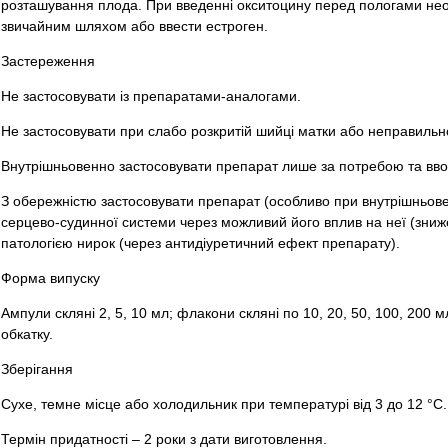
розташування плода. При введенні окситоцину перед пологами нео
звичайним шляхом або ввести естроген.
Застереження
Не застосовувати із препаратами-аналогами.
Не застосовувати при слабо розкритій шийці матки або неправиль
Внутрішньовенно застосовувати препарат лише за потребою та вво
З обережністю застосовувати препарат (особливо при внутрішньове
серцево-судинної системи через можливий його вплив на неї (зниже
патологією нирок (через антидіуретичний ефект препарату).
Форма випуску
Ампули скляні 2, 5, 10 мл; флакони скляні по 10, 20, 50, 100, 200 
обкатку.
Зберігання
Сухе, темне місце або холодильник при температурі від 3 до 12 °С.
Термін придатності – 2 роки з дати виготовлення.