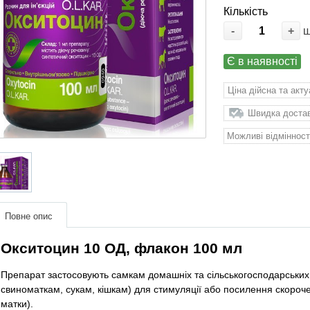
Кількість
-
+
Є в наявності
Ціна дійсна та акт
Швидка доставк
Можливі відмінност
Повне опис
Окситоцин 10 ОД, флакон 100 мл
Препарат застосовують самкам домашніх та сільськогосподарських 
свиноматкам, сукам, кішкам) для стимуляції або посилення скорочень
матки).