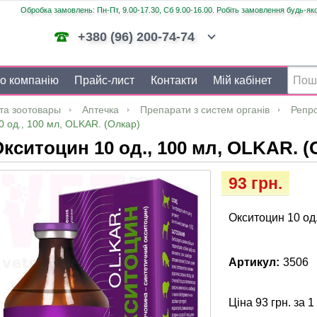
Обробка замовлень: Пн-Пт, 9.00-17.30, Сб 9.00-16.00. Робіть замовлення будь-яко
+380 (96) 200-74-74
о компанію
Прайс-лист
Контакти
Мій кабінет
та зоотовары
Аптечка
Препарати з систем органів
Репр
0 од., 100 мл, OLKAR. (Олкар)
кситоцин 10 од., 100 мл, OLKAR. (
93 грн.
Окситоцин 10 од
Артикул:
3506
Ціна 93 грн. за 1