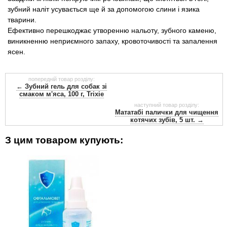
зубний наліт усувається ще й за допомогою слини і язика
тварини.
Ефективно перешкоджає утворенню нальоту, зубного каменю,
виникненню неприємного запаху, кровоточивості та запалення
ясен.
попередній товар розділу:
← Зубний гель для собак зі
смаком м'яса, 100 г, Trixie
наступний товар розділу:
Мататабі палички для чищення
котячих зубів, 5 шт. →
З цим товаром купують: