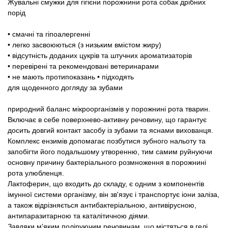
Жувальні смужки для гігієни порожнини рота собак дрібних
Товари для голубів
порід
Товари для гризунів
• смачні та гіпоалергенні
• легко засвоюються (з низьким вмістом жиру)
• відсутність доданих цукрів та штучних ароматизаторів
Товари для коней
• перевірені та рекомендовані ветеринарами
• не мають протипоказань •
підходять
Товари для людей
для щоденного догляду за зубами
Хозряд - господарчі товари оптом
природний баланс мікроорганізмів у порожнині рота тварин.
Включає в себе поверхнево-активну речовину, що гарантує
досить довгий контакт засобу із зубами та яснами вихованця.
Популярні зоотоварі
Комплекс ензимів допомагає позбутися зубного нальоту та
запобігти його подальшому утворенню, тим самим руйнуючи
Архів / Знято з виробництва
основну причину бактеріального розмноження в порожнині
рота улюбленця.
Лактоферин, що входить до складу, є одним з компонентів
імунної системи організму, він зв'язує і транспортує іони заліза,
а також відрізняється антибактеріальною, антивірусною,
антипаразитарною та каталітичною діями.
Завдяки м'яким поліруючим речовинам, що містяться в гелі,