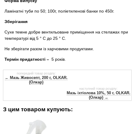
Форма випуску
Ламінатні туби по 50; 100г, поліетиленові банки по 450г.
Зберігання
Сухе темне добре вентильоване приміщення на стелажах при
температурі від 5 ° С до 25 ° С.
Не зберігати разом із харчовими продуктами.
Термін придатності –
5 років.
попередній товар розділу:
← Мазь Живосепт, 200 г, OLKAR.
(Олкар)
наступний товар розділу:
Мазь іхтіолова 10%, 50 г, OLKAR.
(Олкар) →
З цим товаром купують: