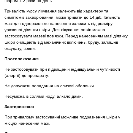
шаром 1-2 рази на день.
Тривалість курсу лікування залежить від характеру та
симптомів захворювання, може тривати до 14 діб. Кількість
мазі для одноразового нанесення залежить від розміру
ураженої ділянки шкіри. Для лікування опіків можна
застосовувати мазеві пов'язки. Перед нанесенням мазі ділянку
шкіри очищають від механічних включень, бруду, залишків
ексудату, вовни.
Протипоказання
Не застосовувати при підвищеній індивідуальній чутливості
(алергії) до препарату.
Не допускати попадання на слизові оболонки.
Несумісна із солями йоду, алкалоїдами.
Застереження
При тривалому застосуванні можливе подразнення шкіри у
місцях нанесення мазі.