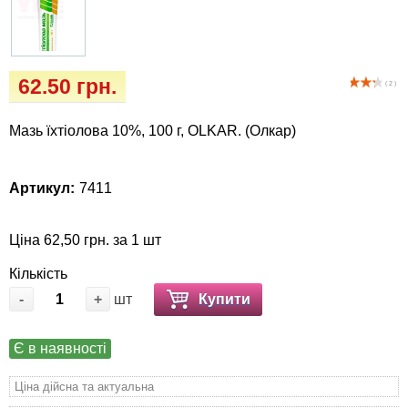
Кігтіточки
Vet Diet Canine Wet - ветеринарные диеты
для собак
Ласощі та корма
62.50 грн.
( 2 )
Лежаки, будиночки, охолоджуючи
килимки
Мазь їхтіолова 10%, 100 г, OLKAR. (Олкар)
Миски, автогодівниці, поілки
Артикул:
7411
Одяг та взуття
Ціна 62,50 грн. за 1 шт
Переноски, сумки, клітки
Кількість
-
+
шт
Купити
Післяопераційні засоби та витратні
матеріали
Є в наявності
Подарункові сертифікати
Ціна дійсна та актуальна