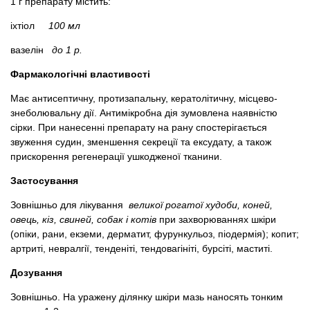
1 г препарату містить:
іхтіол
100 мл
вазелін
до 1 р.
Фармакологічні властивості
Має антисептичну, протизапальну, кератолітичну, місцево-
знеболювальну дії. Антимікробна дія зумовлена ​​наявністю
сірки. При нанесенні препарату на рану спостерігається
звуження судин, зменшення секреції та ексудату, а також
прискорення регенерації ушкодженої тканини.
Застосування
Зовнішньо для лікування
великої рогатої худоби, коней,
овець, кіз, свиней, собак і котів
при захворюваннях шкіри
(опіки, рани, екземи, дерматит, фурункульоз, піодермія); копит;
артриті, невралгії, тенденіті, тендовагініті, бурсіті, маститі.
Дозування
Зовнішньо. На уражену ділянку шкіри мазь наносять тонким