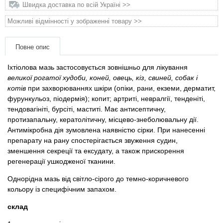
Товари для голубів
Швидка доставка по всій Україні >>
Можливі відмінності у зображенні товару >>
Товари для гризунів
Повне опис
Товари для коней
Іхтіолова мазь застосовується зовнішньо для лікування
великої рогатої худоби, коней, овець, кіз, свиней, собак і
Товари для людей
котів
при захворюваннях шкіри (опіки, рани, екземи, дерматит,
фурункульоз, піодермія); копит; артриті, невралгії, тенденіті,
Хозряд - господарчі товари оптом
тендовагініті, бурсіті, маститі. Має антисептичну,
протизапальну, кератолітичну, місцево-знеболювальну дії.
Антимікробна дія зумовлена ​​наявністю сірки. При нанесенні
Популярні зоотовари
препарату на рану спостерігається звуження судин,
зменшення секреції та ексудату, а також прискорення
Архів / Знято з виробництва
регенерації ушкодженої тканини.
Однорідна мазь від світло-сірого до темно-коричневого
кольору із специфічним запахом.
склад