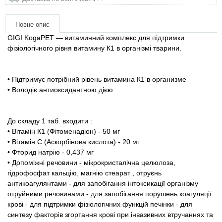
Товари для голубів
Повне опис
Товари для гризунів
GIGI KogaPET — витаминний комплекс для підтримки
фізіологічного рівня витамину К1 в організмі тварини.
Товари для коней
• Підтримує потрібний рівень витамина К1 в организме
Товари для людей
• Володіє антиоксидантною дією
Хозряд - господарчі товари оптом
До складу 1 таб.
входити
:
Популярні зоотоварі
• Вітамін К1 (Фітоменадіон) - 50 мг
• Вітамін C (Аскорбінова кислота) - 20 мг
• Фторид натрію - 0,437 мг
Архів / Знято з виробництва
• Допоміжні речовини - мікрокристалічна целюлоза,
гідрофосфат кальцію, магнію стеарат
, отруєнь
антикоагулянтами
- для запобігання інтоксикації організму
отруйними речовинами
- для запобігання порушень коагуляції
крові - для підтримки фізіологічних функцій печінки - для
синтезу факторів згортання крові при інвазивних втручаннях та