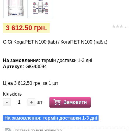
Кігтіточки
Vet Diet Canine Wet – ветеринарні дієти для
собак
Ласощі та корма
3 612.50 грн.
( 0 )
Лежаки, будиночки, охолоджуючи
коврики
GiGi KogaPET N100 (tab) / КогаПЕТ N100 (табл.)
Миски, автогодівниці, поїлки
На замовлення:
термін доставки 1-3 дні
Артикул:
GIG43094
Одяг та взуття
Перенесення, сумки, клітини
Ціна 3 612.50 грн. за 1 шт
Кількість
Післяопераційні засоби та витратні
-
+
шт
Замовити
матеріали
На замовлення: термін доставки 1-3 дні
Подарункові сертифікати
Доставка по всій Україні >>