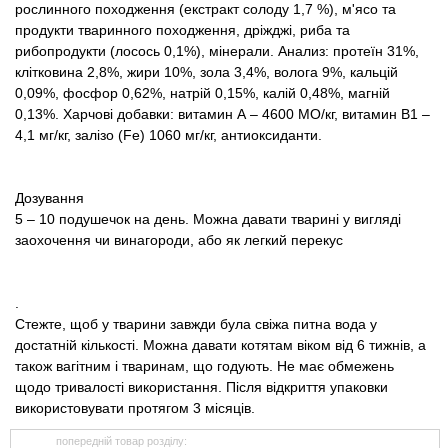
рослинного походження (екстракт солоду 1,7 %), м'ясо та
продукти тваринного походження, дріжджі, риба та
рибопродукти (лосось 0,1%), мінерали. Анализ: протеїн 31%,
клітковина 2,8%, жири 10%, зола 3,4%, волога 9%, кальцій
0,09%, фосфор 0,62%, натрій 0,15%, калій 0,48%, магній
0,13%. Харчові добавки: витамин А – 4600 МО/кг, витамин В1 –
4,1 мг/кг, залізо (Fe) 1060 мг/кг, антиоксиданти.
Дозування
5 – 10 подушечок на день.
Можна давати тварині у вигляді
заохочення чи винагороди, або як легкий перекус
.
Стежте, щоб у тварини завжди була свіжа питна вода у
достатній кількості. Можна давати котятам віком від 6 тижнів, а
також вагітним і тваринам, що годують. Не має обмежень
щодо тривалості використання. Після відкриття упаковки
використовувати протягом 3 місяців.
попередній товар розділу: