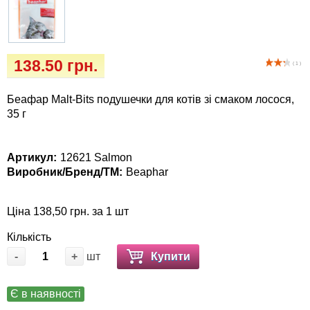
Кігтіточки
собак
Ласощі та корма
138.50 грн.
( 1 )
Лежаки, будиночки, охолоджуючи
коврики
Беафар Malt-Bits подушечки для котів зі смаком лосося,
35 г
Миски, автогодівниці, поїлки
Артикул:
12621 Salmon
Одяг та взуття
Виробник/Бренд/ТМ:
Beaphar
Перенесення, сумки, клітини
Ціна 138,50 грн. за 1 шт
Післяопераційні засоби та витратні
Кількість
матеріали
-
+
шт
Купити
Подарункові сертифікати
Є в наявності