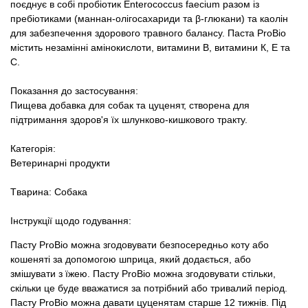
поєднує в собі пробіотик Enterococcus faecium разом із
пребіотиками (маннан-олігосахариди та β-глюкани) та каолін
для забезпечення здорового травного балансу. Паста ProBio
містить незамінні амінокислоти, витамини В, витамини К, Е та
С.
Показання до застосування:
Пищева добавка для собак та цуценят, створена для
підтримання здоров'я їх шлунково-кишкового тракту.
Категорія:
Ветеринарні продукти
Tварина: Собака
Інструкції щодо годування:
Пасту ProBio можна згодовувати безпосередньо коту або
кошеняті за допомогою шприца, який додається, або
змішувати з їжею. Пасту ProBio можна згодовувати стільки,
скільки це буде вважатися за потрібний або тривалий період.
Пасту ProBio можна давати цуценятам старше 12 тижнів. Під