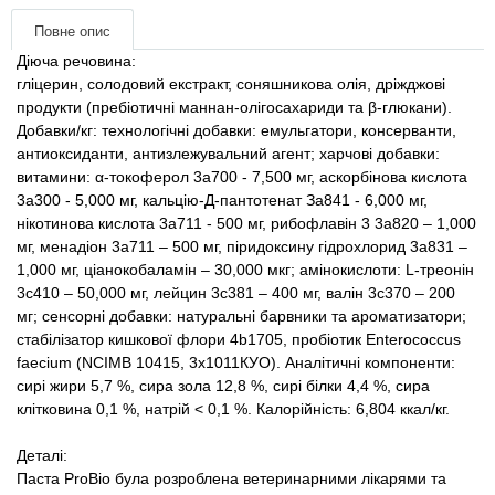
Товари для голубів
Повне опис
Діюча речовина:
Товари для гризунів
гліцерин, солодовий екстракт, соняшникова олія, дріжджові
продукти (пребіотичні маннан-олігосахариди та β-глюкани).
Товари для коней
Добавки/кг: технологічні добавки: емульгатори, консерванти,
антиоксиданти, антизлежувальний агент; харчові добавки:
витамини: α-токоферол 3a700 - 7,500 мг, аскорбінова кислота
Товари для людей
3а300 - 5,000 мг, кальцію-Д-пантотенат За841 - 6,000 мг,
нікотинова кислота 3a711 - 500 мг, рибофлавін 3 3a820 – 1,000
Хозряд - господарчі товари оптом
мг, менадіон 3a711 – 500 мг, піридоксину гідрохлорид 3a831 –
1,000 мг, ціанокобаламін – 30,000 мкг; амінокислоти: L-треонін
Популярні зоотоварі
3c410 – 50,000 мг, лейцин 3c381 – 400 мг, валін 3c370 – 200
мг; сенсорні добавки: натуральні барвники та ароматизатори;
стабілізатор кишкової флори 4b1705, пробіотик Enterococcus
Архів / Знято з виробництва
faecium (NCIMB 10415, 3x1011КУО). Аналітичні компоненти:
сирі жири 5,7 %, сира зола 12,8 %, сирі білки 4,4 %, сира
клітковина 0,1 %, натрій < 0,1 %. Калорійність: 6,804 ккал/кг.
Деталі:
Паста ProBio була розроблена ветеринарними лікарями та