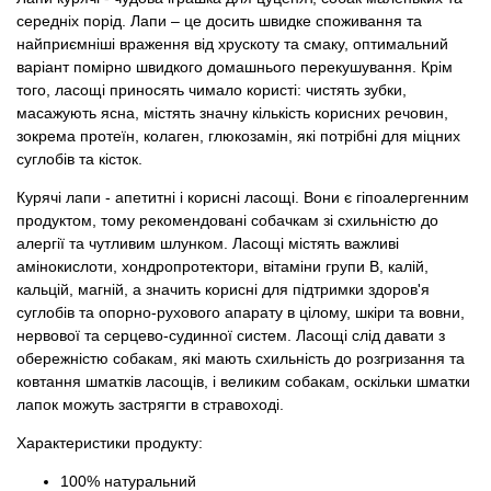
Товари для голубів
середніх порід. Лапи – це досить швидке споживання та
найприємніші враження від хрускоту та смаку, оптимальний
Товари для гризунів
варіант помірно швидкого домашнього перекушування. Крім
того, ласощі приносять чимало користі: чистять зубки,
масажують ясна, містять значну кількість корисних речовин,
Товари для коней
зокрема протеїн, колаген, глюкозамін, які потрібні для міцних
суглобів та кісток.
Товари для людей
Курячі лапи - апетитні і корисні ласощі. Вони є гіпоалергенним
продуктом, тому рекомендовані собачкам зі схильністю до
Хозряд - господарчі товари оптом
алергії та чутливим шлунком. Ласощі містять важливі
амінокислоти, хондропротектори, вітаміни групи В, калій,
Популярні зоотоварі
кальцій, магній, а значить корисні для підтримки здоров'я
суглобів та опорно-рухового апарату в цілому, шкіри та вовни,
нервової та серцево-судинної систем. Ласощі слід давати з
Архів / Знято з виробництва
обережністю собакам, які мають схильність до розгризання та
ковтання шматків ласощів, і великим собакам, оскільки шматки
лапок можуть застрягти в стравоході.
Характеристики продукту:
100% натуральний