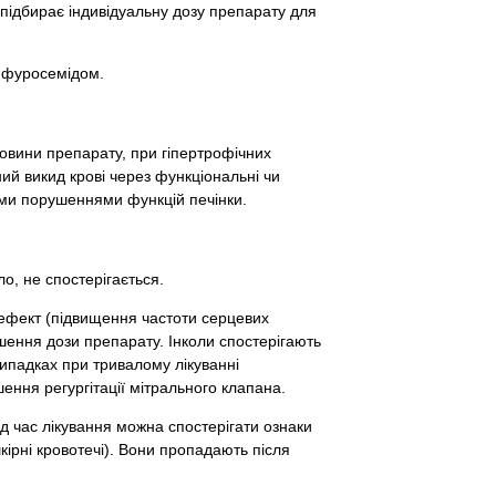
 підбирає індивідуальну дозу препарату для
 фуросемідом.
овини препарату, при гіпертрофічних
ний викид крові через функціональні чи
кими порушеннями функцій печінки.
о, не спостерігається.
 ефект (підвищення частоти серцевих
ення дози препарату. Інколи спостерігають
 випадках при тривалому лікуванні
ння регургітації мітрального клапана.
під час лікування можна спостерігати ознаки
кірні кровотечі). Вони пропадають після