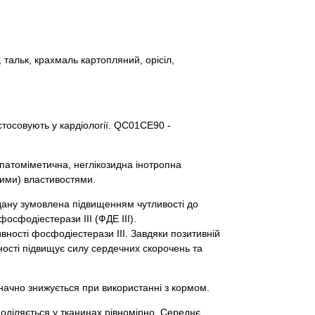
 тальк, крахмаль картопляний, орісіл,
стосовують у кардіології. QC01СЕ90 -
атоміметична, неглікозидна інотропна
ими) властивостями.
дану зумовлена ​​підвищенням чутливості до
осфодіестерази ІІІ (ФДЕ ІІІ).
ності фосфодіестерази ІІІ. Завдяки позитивній
ності підвищує силу сердечних скорочень та
начно знижується при використанні з кормом.
поділяється у тканинах рівномірно. Середнє