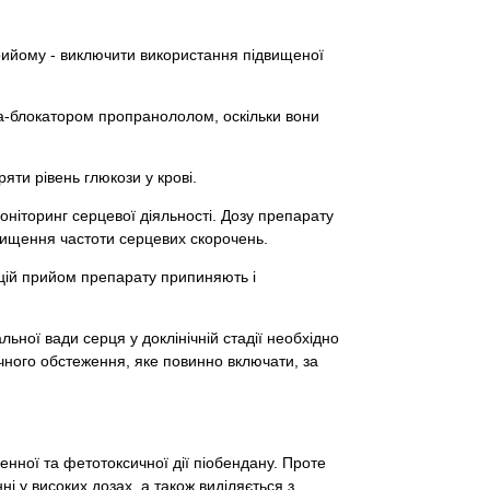
 прийому - виключити використання підвищеної
та-блокатором пропранололом, оскільки вони
яти рівень глюкози у крові.
ніторинг серцевої діяльності. Дозу препарату
вищення частоти серцевих скорочень.
кцій прийом препарату припиняють і
ьної вади серця у доклінічній стадії необхідно
чного обстеження, яке повинно включати, за
нної та фетотоксичної дії піобендану. Проте
ні у високих дозах, а також виділяється з