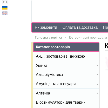
Як замовити
Оплата та доставка
Пр
Головна сторінка
Ветеринарні препарати 
К
Каталог зоотоварів
Акції, зоотовари зі знижкою
Уцінка
Акваріумістика
Амуніція та аксесуари
Аптечка
Біостимулятори для тварин