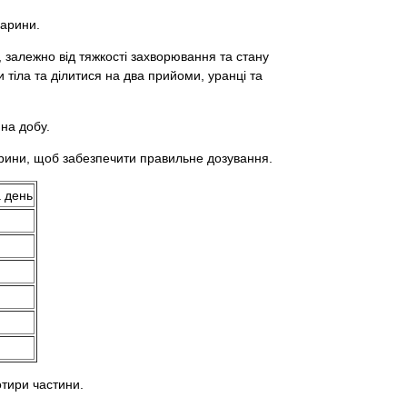
варини.
 залежно від тяжкості захворювання та стану
 тіла та ділитися на два прийоми, уранці та
на добу.
арини, щоб забезпечити правильне дозування.
а день
отири частини.