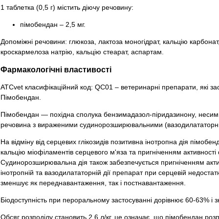
1 таблетка (0,5 г) містить діючу речовину:
пімобендан – 2,5 мг.
Допоміжні речовини: глюкоза, лактоза моногідрат, кальцію карбонат,
кроскармелоза натрію, кальцію стеарат, аспартам.
Фармакологічні властивості
ATCvet класифікаційний код: QC01 – ветеринарні препарати, які за
Пімобендан.
Пімобендан — похідна сполука бензимадазол-піридазинону, несимп
речовина з вираженими судинорозширювальними (вазодилататорн
На відміну від серцевих глікозидів позитивна інотропна дія пімобен
кальцію міофіламентів серцевого м'яза та пригніченням активності ф
Судинорозширювальна дія також забезпечується пригніченням актив
інотропній та вазодилататорній дії препарат при серцевій недостат
зменшує як переднавантаження, так і постнавантаження.
Біодоступність при пероральному застосуванні дорівнює 60-63% і з
Обсяг розподілу становить 2,6 л/кг, це означає, що пімобендан роз