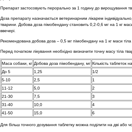
Препарат застосовують перорально за 1 годину до вирощування т
Доза препарату назначається ветеринарним лікарем індивідуально,
тварини. Добова доза пімобендану становить 0,2-0,6 мг на 1 кг маси
ввечері.
Рекомендована добова доза – 0,5 мг пімобендану на 1 кг маси тіла 
Перед початком лікування необхідно визначити точну масу тіла тв
Маса собаки, кг
Добова доза пімобендану, мг
Кількість таблеток н
До 5
1,25
1/2
5-10
2,5
1
11-12
5,0
2
21-30
7,5
3
31-40
10,0
4
41-50
15,0
6
Для більш точного дозування таблетку можна поділити на дві або ч