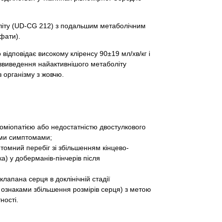
літу (UD-CG 212) з подальшим метаболічним
фати).
відповідає високому кліренсу 90±19 мл/хв/кг і
ввиведення найактивнішого метаболіту
 організму з жовчю.
оміопатією або недостатністю двостулкового
ими симптомами;
птомний перебіг зі збільшенням кінцево-
ка) у доберманів-пінчерів після
лапана серця в доклінічній стадії
 ознаками збільшення розмірів серця) з метою
ності.