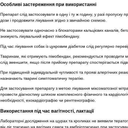
Особливі застереження при використанні
Препарат слід застосовувати в одну і ту ж годину, у разі пропуску
дози і продовжити лікування згідно з звичайною схемою.
Не застосовувати одночасно з блокаторами кальцієвих каналів, бе
знижують лікувальний ефект пімобендану.
Під час лікування собак із цукровим діабетом слід регулярно перевір
Тваринам, які отримують пімобендан, рекомендується проводити мо
слід зменшити, якщо після прийому препарату спостерігається під
При підвищеній індивідуальній чутливості та прояві алергічних реа
назначають тварині симптоматичну терапію.
Для застосування препарату з метою лікування міксоматозної мітрал
провести діагностику шляхом комплексного фізичного та кардіологі
необхідності, ехокардіографію чи рентгенографію.
Використання під час вагітності, лактації
Лабораторні дослідження на щурах та кроликах не виявили тератоге
він діє токсично на вагітних самок та ембріотоксично при застосуван