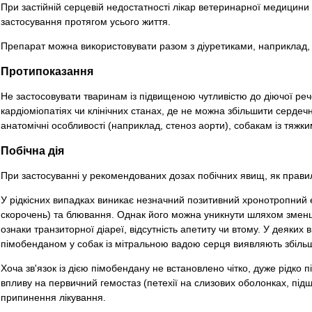
При застійній серцевій недостатності лікар ветеринарної медицини
застосування протягом усього життя.
Препарат можна використовувати разом з діуретиками, наприклад,
Протипоказання
Не застосовувати тваринам із підвищеною чутливістю до діючої реч
кардіоміопатіях чи клінічних станах, де не можна збільшити сердеч
анатомічні особливості (наприклад, стеноз аорти), собакам із тяж
Побічна дія
При застосуванні у рекомендованих дозах побічних явищ, як правил
У рідкісних випадках виникає незначний позитивний хронотропний
скорочень) та блювання. Однак його можна уникнути шляхом зменш
ознаки транзиторної діареї, відсутність апетиту чи втому. У деяких
пімобенданом у собак із мітральною вадою серця виявляють збільше
Хоча зв'язок із дією пімобендану не встановлено чітко, дуже рідко 
впливу на первичний гемостаз (петехії на слизових оболонках, підш
припинення лікування.