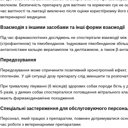
молоком. Безпечність препарату для вагітних та кормючих сук не 
час вагітності та лактації виключно після оцінки користі/ризику йог
ветеринарної медицини.
Взаємодія з іншими засобами та інші форми взаємодії
Під час фармакологічних досліджень не спостерігали взаємодії між
(строфантином) та пімобенданом. Індуковане пімобенданом збіль
антагоністами кальцію верапамілом та дилтіаземом, а також β-ант
Передозування
Передозування може спричинити позитивний хронотропний ефект, б
гіпотензію. У цій ситуації дозу препарату слід зменшити та розпоча
При тривалому лікуванні (6 місяців) здорових собак породи бігль 
5 разів, у деяких собак спостерігалося потовщення мітрального кла
мають фармакодинамічне походження.
Спеціальні застереження для обслуговуючого персона
Персонал, який працює з препаратом, повинен дотримуватися основ
час роботи з ветеринарними препаратами.