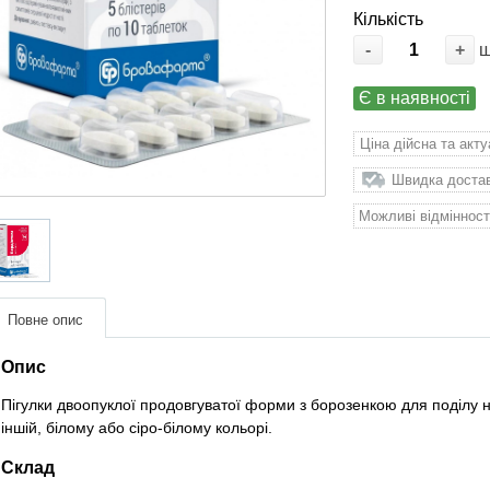
Кількість
-
+
Є в наявності
Ціна дійсна та акт
Швидка доставк
Можливі відмінност
Повне опис
Опис
Пігулки двоопуклої продовгуватої форми з борозенкою для поділу н
іншій, білому або сіро-білому кольорі.
Склад