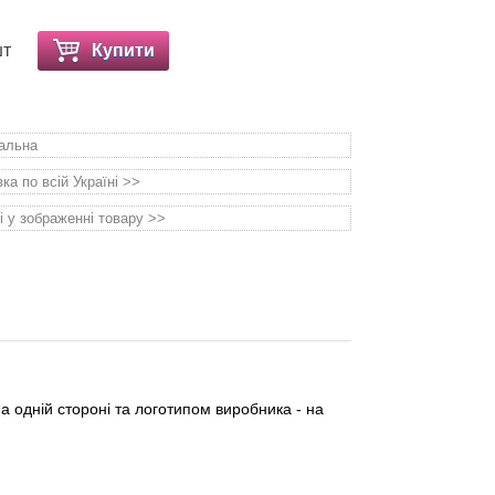
шт
Купити
уальна
а по всій Україні >>
і у зображенні товару >>
а одній стороні та логотипом виробника - на