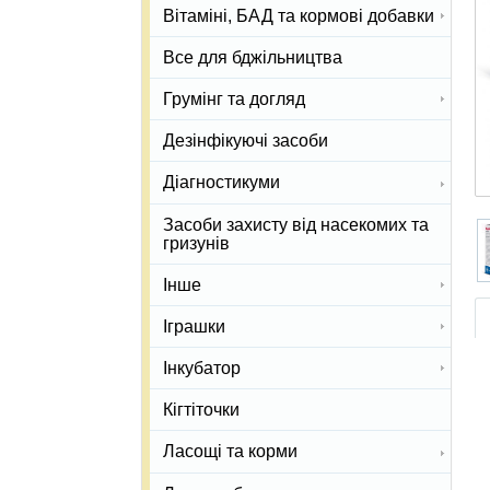
Вітаміні, БАД та кормові добавки
Все для бджільництва
Грумінг та догляд
Дезінфікуючі засоби
Діагностикуми
Засоби захисту від насекомих та
гризунів
Інше
Іграшки
Інкубатор
Кігтіточки
Ласощі та корми