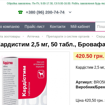
Обробка замовлень: Пн-Пт, 9.00-17.30, Сб 9.00-16.00. Робіть замовлення будь-яко
+380 (96) 200-74-74
о компанію
Прайс-лист
Контакти
Мій кабінет
та зоотовары
Аптечка
Препарати з систем органів
Серц
ардистим 2,5 мг, 50 табл., Броваф
420.50 грн.
Кардістим 2,5 мг
Артикул:
BRO5
Виробник/Брен
Ціна 420,50 грн. 