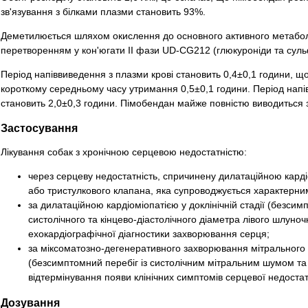
зв'язування з білками плазми становить 93%.
Деметилюється шляхом окислення до основного активного метабо
перетворенням у кон'югати ІІ фази UD-СG212 (глюкуроніди та суль
Період напіввиведення з плазми крові становить 0,4±0,1 години, що 
короткому середньому часу утримання 0,5±0,1 години. Період напі
становить 2,0±0,3 години. Пімобендан майже повністю виводиться з
Застосування
Лікування собак з хронічною серцевою недостатністю:
через серцеву недостатність, спричинену дилатаційною карді
або тристулкового клапана, яка супроводжується характерн
за дилатаційною кардіоміопатією у доклінічній стадії (безсим
систолічного та кінцево-діастолічного діаметра лівого шлуноч
ехокардіографічної діагностики захворювання серця;
за міксоматозно-дегенеративного захворювання мітрального к
(безсимптомний перебіг із систолічним мітральним шумом та
відтермінування появи клінічних симптомів серцевої недостат
Дозування