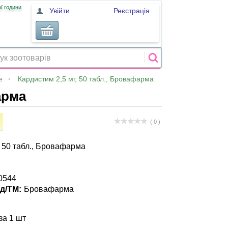
ї години
Увійти
Реєстрація
е
Кардистим 2,5 мг, 50 табл., Бровафарма
арма
( 0 )
, 50 табл., Бровафарма
0544
д/ТМ:
Бровафарма
за 1 шт