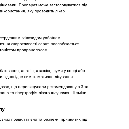
оцінювали. Препарат може застосовуватися під
о використання, яку проводить лікар
 сердечним глікозидом уабаїном
шення скоротливості серця послаблюється
агоністом пропранололом.
лювання, апатію, атаксію, шуми у серці або
ти відповідне симптоматичне лікування.
у дозах, що перевищували рекомендовану в 3 та
пана та гіпертрофія лівого шлуночка. Ці зміни
лу
них правил гігієни та безпеки, прийнятих під