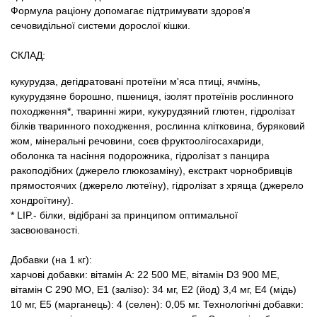
Формула раціону допомагає підтримувати здоров'я
сечовидільної системи дорослої кішки.
СКЛАД:
кукурудза, дегідратовані протеїни м'яса птиці, ячмінь,
кукурудзяне борошно, пшениця, ізолят протеїнів рослинного
походження*, тваринні жири, кукурудзяний глютен, гідролізат
білків тваринного походження, рослинна клітковина, буряковий
жом, мінеральні речовини, соєв фруктоолігосахариди,
оболонка та насіння подорожника, гідролізат з панцира
ракоподібних (джерело глюкозаміну), екстракт чорнобривців
прямостоячих (джерело лютеїну), гідролізат з хряща (джерело
хондроїтину).
* LIP.- білки, відібрані за принципом оптимальної
засвоюваності.
Добавки (на 1 кг):
харчові добавки: вітамін A: 22 500 MЕ, вітамін D3 900 MЕ,
вітамін C 290 MO, E1 (залізо): 34 мг, E2 (йод) 3,4 мг, E4 (мідь)
10 мг, E5 (марганець): 4 (селен): 0,05 мг. Технологічні добавки: