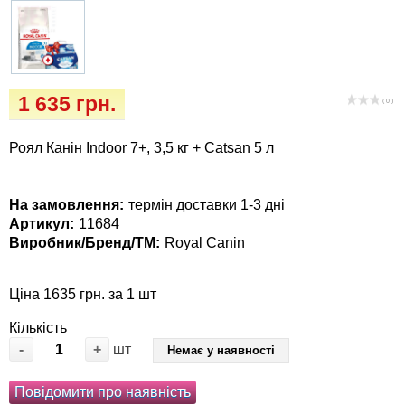
Кігтіточки
собак
Ласощі та корми
Лежаки, будиночки, охолоджуючи
1 635 грн.
( 0 )
коврики
Роял Канін Indoor 7+, 3,5 кг + Catsan 5 л
Миски, автогодівниці, поїлки
На замовлення:
термін доставки 1-3 дні
Одяг та взуття
Артикул:
11684
Виробник/Бренд/ТМ:
Royal Canin
Перенесення, сумки, клітини
Ціна 1635 грн. за 1 шт
Післяопераційні засоби та витратні
матеріали
Кількість
-
+
шт
Немає у наявності
Подарункові сертифікати
Повідомити про наявність