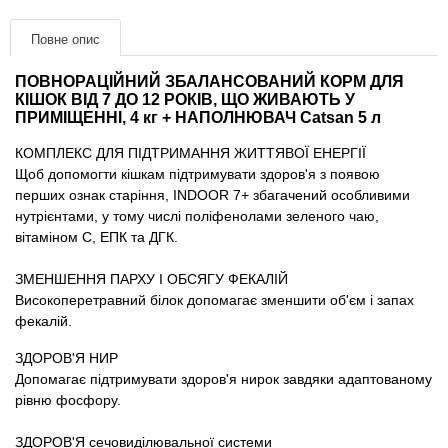
Товари для голубів
Повне опис
Товари для гризунів
ПОВНОРАЦІЙНИЙ ЗБАЛАНСОВАНИЙ КОРМ ДЛЯ
КІШОК ВІД 7 ДО 12 РОКІВ, ЩО ЖИВАЮТЬ У
Товари для коней
ПРИМІЩЕННІ, 4 кг + НАПОЛНЮВАЧ Catsan 5 л
КОМПЛЕКС ДЛЯ ПІДТРИМАННЯ ЖИТТЯВОЇ ЕНЕРГІЇ
Товари для людей
Щоб допомогти кішкам підтримувати здоров'я з появою
перших ознак старіння, INDOOR 7+ збагачений особливими
Хозряд - господарчі товари оптом
нутрієнтами, у тому числі поліфенолами зеленого чаю,
вітаміном С, ЕПК та ДГК.
Популярні зоотоварі
ЗМЕНШЕННЯ ПАРХУ І ОБСЯГУ ФЕКАЛІЙ
Високоперетравний білок допомагає зменшити об'єм і запах
Архів / Знято з виробництва
фекалій.
ЗДОРОВ'Я НИР
Допомагає підтримувати здоров'я нирок завдяки адаптованому
рівню фосфору.
ЗДОРОВ'Я сечовиділювальної системи