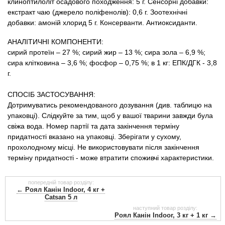
клиноптилоліт осадового походження: 5 г. Сенсорні добавки:
екстракт чаю (джерело поліфенолів): 0,6 г. Зоотехнічні
добавки: амоній хлорид 5 г. Консерванти. Антиоксиданти.
АНАЛІТИЧНІ КОМПОНЕНТИ:
сирий протеїн – 27 %; сирий жир – 13 %; сира зола – 6,9 %;
сира клітковина – 3,6 %; фосфор – 0,75 %; в 1 кг: ЕПК/ДГК - 3,8
г.
СПОСІБ ЗАСТОСУВАННЯ:
Дотримуватись рекомендованого дозування (див. таблицю на
упаковці). Слідкуйте за тим, щоб у вашої тварини завжди була
свіжа вода. Номер партії та дата закінчення терміну
придатності вказано на упаковці. Зберігати у сухому,
прохолодному місці. Не використовувати після закінчення
терміну придатності - може втратити споживчі характеристики.
попередній товар розділу:
← Роял Канін Indoor, 4 кг +
Catsan 5 л
наступний товар розділу:
Роял Канін Indoor, 3 кг + 1 кг →