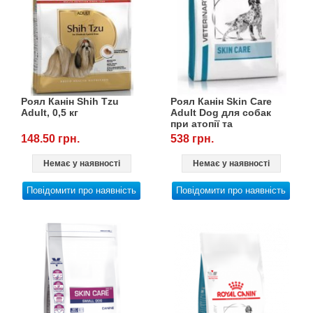
Роял Канін Shih Tzu
Роял Канін Skin Care
Adult, 0,5 кг
Adult Dog для собак
при атопії та
дерматозах від 12
148.50 грн.
538 грн.
місяців, 2 кг
Немає у наявності
Немає у наявності
Повідомити про наявність
Повідомити про наявність