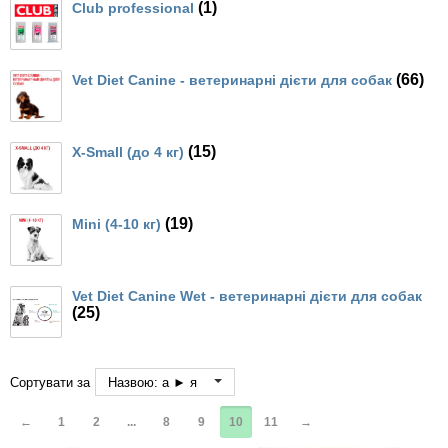
Кігтіточки
(1)
Club professional
Vet Diet Canine Wet - ветеринарные диеты
Ласощі та корма
для собак
(66)
Vet Diet Canine - ветеринарні дієти для собак
Лежаки, будиночки, охолоджуючи
килимки
(15)
X-Small (до 4 кг)
Миски, автогодівниці, поілки
(19)
Mini (4-10 кг)
Одяг та взуття
Переноски, сумки, клітки
Vet Diet Canine Wet - ветеринарні дієти для собак
(25)
Післяопераційні засоби та витратні
матеріали
Сортувати за
Назвою: а ► я
Подарункові сертифікати
←
1
2
...
8
9
10
11
→