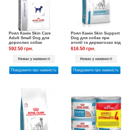
Роял Канін Skin Care
Роял Канін Skin Support
Adult Small Dog для
Dog для собак при
дорослих собак
атопії та дерматозах від
дрібних розмірів при
12 місяців, 2 кг
592.50 грн.
616.50 грн.
дерматозах, 2 кг
Немає у наявності
Немає у наявності
Повідомити про наявність
Повідомити про наявність