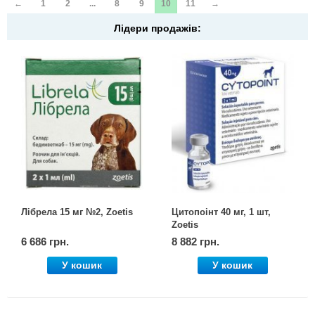
←
1
2
...
8
9
10
11
→
Лідери продажів:
Лібрела 15 мг №2, Zoetis
Цитопоінт 40 мг, 1 шт,
Zoetis
6 686 грн.
8 882 грн.
У кошик
У кошик