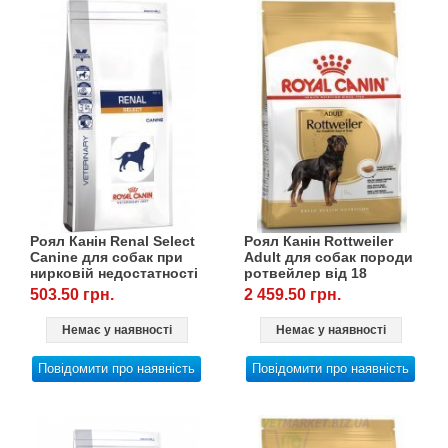
Товари для голубів
Товари для гризунів
Товари для коней
Товари для людей
Хозряд - господарчі товари оптом
Роял Канін Renal Select
Роял Канін Rottweiler
Canine для собак при
Adult для собак породи
Популярні зоотовари
нирковій недостатності
ротвейлер від 18
від 12 місяців, 2 кг
місяців, 12 кг
503.50 грн.
2 459.50 грн.
Архів / Знято з виробництва
Немає у наявності
Немає у наявності
Повідомити про наявність
Повідомити про наявність