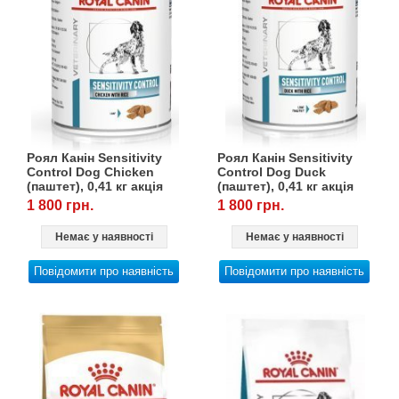
Роял Канін Sensitivity
Роял Канін Sensitivity
Control Dog Chicken
Control Dog Duck
(паштет), 0,41 кг акція
(паштет), 0,41 кг акція
9+3
9+3
1 800 грн.
1 800 грн.
Немає у наявності
Немає у наявності
Повідомити про наявність
Повідомити про наявність