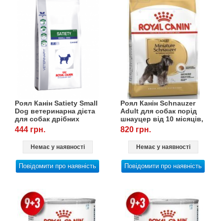
Роял Канін Satiety Small
Роял Канін Schnauzer
Dog ветеринарна дієта
Adult для собак порід
для собак дрібних
шнауцер від 10 місяців,
порід, 1,5 кг
3 кг
444 грн.
820 грн.
Немає у наявності
Немає у наявності
Повідомити про наявність
Повідомити про наявність