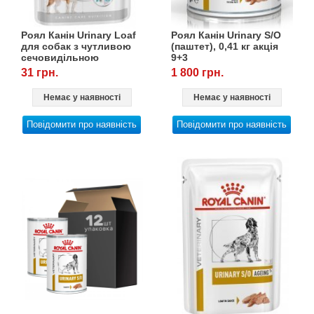
Роял Канін Urinary Loaf
Роял Канін Urinary S/O
для собак з чутливою
(паштет), 0,41 кг акція
сечовидільною
9+3
системою, Вага: 0.085 кг
31 грн.
1 800 грн.
Немає у наявності
Немає у наявності
Повідомити про наявність
Повідомити про наявність