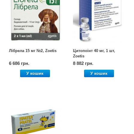
Кігтіточки
Vet Diet Canine Wet - ветеринарные диеты
Ласощі та корма
для собак
Лежаки, будиночки, охолоджуючи
килимки
Лібрела 15 мг №2, Zoetis
Цитопоінт 40 мг, 1 шт,
Миски, автогодівниці, поілки
Zoetis
6 686 грн.
8 882 грн.
Одяг та взуття
У кошик
У кошик
Переноски, сумки, клітки
Післяопераційні засоби та витратні
матеріали
Подарункові сертифікати