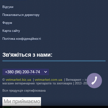
Відгуки
Пожаловаться директору
Форум
Карта сайту
Політика конфіденційності
Зв'яжіться з нами:
+380 (96) 200-74-74
vetmarket.biz.ua
vetmarket.com.ua
©
|
| Ветмаркет – інтернет-
КНОПКА
ЗВ'ЯЗКУ
магазин ветеринарних препаратів та зоотоварів | 2013 -2026
Вся продукція сертифікована