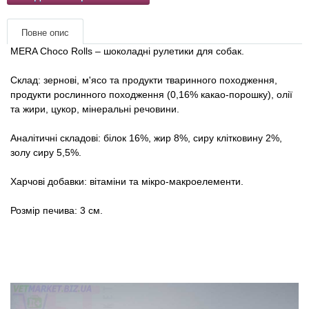
Товари для голубів
Повне опис
Товари для гризунів
MERA Choco Rolls – шоколадні рулетики для собак.
Товари для коней
Склад: зернові, м'ясо та продукти тваринного походження,
продукти рослинного походження (0,16% какао-порошку), олії
та жири, цукор, мінеральні речовини.
Товари для людей
Аналітичні складові: білок 16%, жир 8%, сиру клітковину 2%,
Хозряд - господарчі товари оптом
золу сиру 5,5%.
Харчові добавки: вітаміни та мікро-макроелементи.
Популярні зоотоварі
Розмір печива: 3 см.
Архів / Знято з виробництва