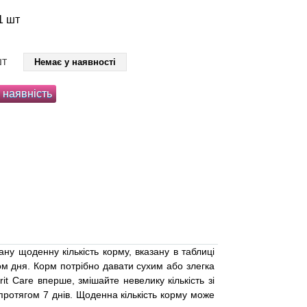
1 шт
шт
Немає у наявності
 наявність
у щоденну кількість корму, вказану в таблиці
гом дня. Корм потрібно давати сухим або злегка
t Care вперше, змішайте невелику кількість зі
 протягом 7 днів. Щоденна кількість корму може