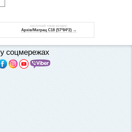
наступний товар розділу:
Архів/Матрац С18 (57*84*2) →
у соцмережах