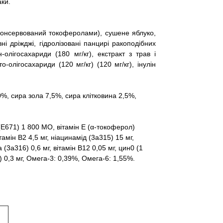
аки.
консервований токоферолами), сушене яблуко,
і дріжджі, гідролізовані панцирі ракоподібних
-олігосахариди (180 мг/кг), екстракт з трав і
о-олігосахариди (120 мг/кг) (120 мг/кг), інулін
%, сира зола 7,5%, сира клітковина 2,5%,
(E671) 1 800 МО, вітамін Е (α-токоферол)
ітамін В2 4,5 мг, ніацинамід (3a315) 15 мг,
 (3a316) 0,6 мг, вітамін В12 0,05 мг, цин0 (1
0) 0,3 мг, Омега-3: 0,39%, Омега-6: 1,55%.