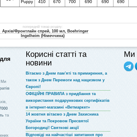
Puppy
410
670
700
690
690
690
попередній товар розділу:
 Архів/Фронтлайн спрей, 100 мл, Boehringer
Ingelheim (Німеччина)
Корисні статті та
Ми 
 для
новини
Вітаємо з Днем пам'яті та примирення, а
також з Днем Перемоги над нацизмом у
 Ми
Європі!
ратів
ОФІЦІЙНІ ПРАВИЛА з придбання та
використання подарункових сертифікатів
хів,
в інтернет-магазині «Ветмаркет»
7000
14 жовтня вітаємо з Днем Захисника
ть
та
України та Покровом Пресвятої
Богородиці! Святкові акції
Відповіді на найчастіші запитання про
лених