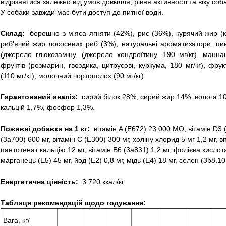
відрізнятися залежно від умов довкілля, рівня активності та віку соб
У собаки завжди має бути доступ до питної води.
Склад:
борошно з м'яса ягняти (42%), рис (36%), курячий жир (
риб'ячий жир лососевих риб (3%), натуральні ароматизатори, пивн
(джерело глюкозаміну, (джерело хондроїтину, 190 мг/кг), маннан
фруктів (розмарин, гвоздика, цитрусові, куркума, 180 мг/кг), фрукт
(110 мг/кг), молочний чортополох (90 мг/кг).
Гарантований аналіз:
сирий білок 28%, сирий жир 14%, волога 10
кальцій 1,7%, фосфор 1,3%.
Поживні добавки на 1 кг:
вітамін A (E672) 23 000 МО, вітамін D3 
(3a700) 600 мг, вітамін C (E300) 300 мг, холіну хлорид 5 мг 1,2 мг, в
пантотенат кальцію 12 мг, вітамін В6 (3a831) 1,2 мг, фолієва кислота
марганець (E5) 45 мг, йод (E2) 0,8 мг, мідь (E4) 18 мг, селен (3b8.1
Енергетична цінність:
3 720 ккал/кг.
Таблиця рекомендацій щодо годування:
Вага, кг/