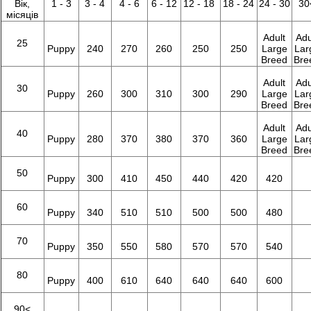
Вік,
1 - 3
3 - 4
4 - 6
6 - 12
12 - 18
18 - 24
24 - 30
30
місяців
Adult
Adu
25
Puppy
240
270
260
250
250
Large
Lar
Breed
Bre
Adult
Adu
30
Puppy
260
300
310
300
290
Large
Lar
Breed
Bre
Adult
Adu
40
Puppy
280
370
380
370
360
Large
Lar
Breed
Bre
50
Puppy
300
410
450
440
420
420
60
Puppy
340
510
510
500
500
480
70
Puppy
350
550
580
570
570
540
80
Puppy
400
610
640
640
640
600
90<