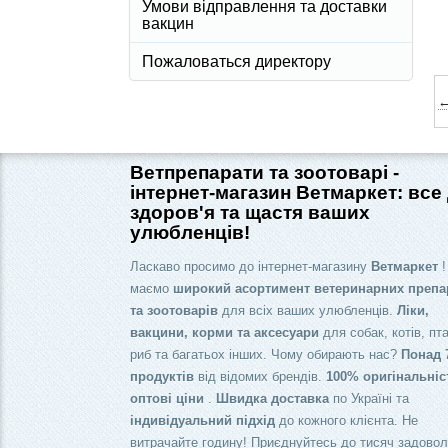
Умови відправлення та доставки
вакцин
Пожаловаться директору
←
Ветпрепарати та зоотоварі -
інтернет-магазин Ветмаркет: все
здоров'я та щастя ваших
улюбленців!
Ласкаво просимо до інтернет-магазину
Ветмаркет
!
маємо
широкий асортимент ветеринарних препа
та зоотоварів
для всіх ваших улюбленців.
Ліки,
вакцини, корми та аксесуари
для собак, котів, пта
риб та багатьох інших. Чому обирають нас?
Понад 
продуктів
від відомих брендів.
100% оригінальніс
оптові ціни
.
Швидка доставка
по Україні та
індивідуальний підхід
до кожного клієнта. Не
витрачайте годину! Приєднуйтесь до тисяч задово