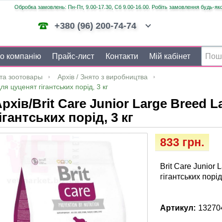
Обробка замовлень: Пн-Пт, 9.00-17.30, Сб 9.00-16.00. Робіть замовлення будь-яко
+380 (96) 200-74-74
о компанію
Прайс-лист
Контакти
Мій кабінет
та зоотовары
Архів / Знято з виробництва
ля цуценят гігантських порід, 3 кг
рхів/Brit Care Junior Large Breed 
ігантських порід, 3 кг
833 грн.
Brit Care Junior
гігантських порід,
Артикул:
13270