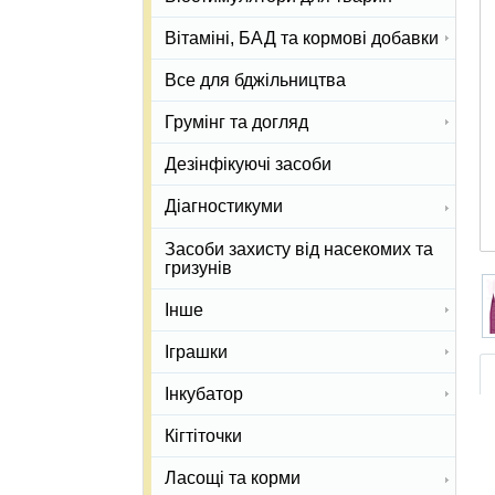
Вітаміні, БАД та кормові добавки
Все для бджільництва
Грумінг та догляд
Дезінфікуючі засоби
Діагностикуми
Засоби захисту від насекомих та
гризунів
Інше
Іграшки
Інкубатор
Кігтіточки
Ласощі та корми