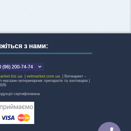
яжіться з нами:
 (96) 200-74-74
arket.biz.ua
vetmarket.com.ua
|
| Ветмаркет –
ет-магазин ветеринарних препаратів та зоотоварів |
2026
одукція сертифікована