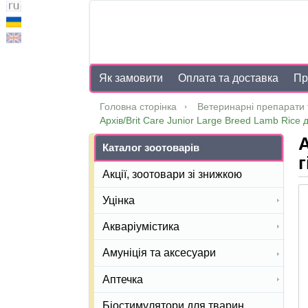
Як замовити
Оплата та доставка
Пр
Головна сторінка
Ветеринарні препарати 
Архів/Brit Care Junior Large Breed Lamb Rice д
А
Каталог зоотоварів
г
Акції, зоотовари зі знижкою
Уцінка
Акваріумістика
Амуніція та аксесуари
Аптечка
Біостимулятори для тварин