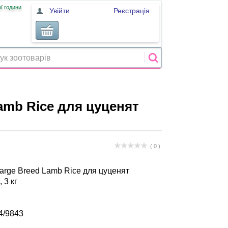
ї години
Увійти
Реєстрація
Lamb Rice для цуценят
( 0 )
 Large Breed Lamb Rice для цуценят
 3 кг
4/9843