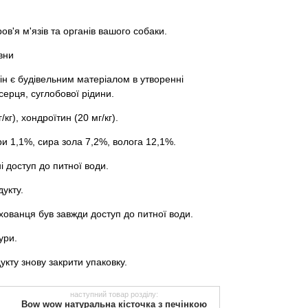
в'я м'язів та органів вашого собаки.
овни
ін є будівельним матеріалом в утворенні
серця, суглобової рідини.
кг), хондроїтин (20 мг/кг).
ири 1,1%, сира зола 7,2%, волога 12,1%.
 доступ до питної води.
укту.
хованця був завжди доступ до питної води.
ури.
укту знову закрити упаковку.
наступний товар розділу:
Bow wow натуральна кісточка з печінкою