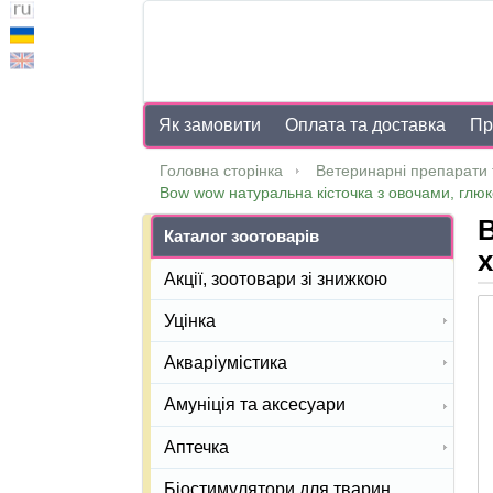
Як замовити
Оплата та доставка
Пр
Головна сторінка
Ветеринарні препарати 
Bow wow натуральна кісточка з овочами, глюк
B
Каталог зоотоварів
х
Акції, зоотовари зі знижкою
Уцінка
Акваріумістика
Амуніція та аксесуари
Аптечка
Біостимулятори для тварин