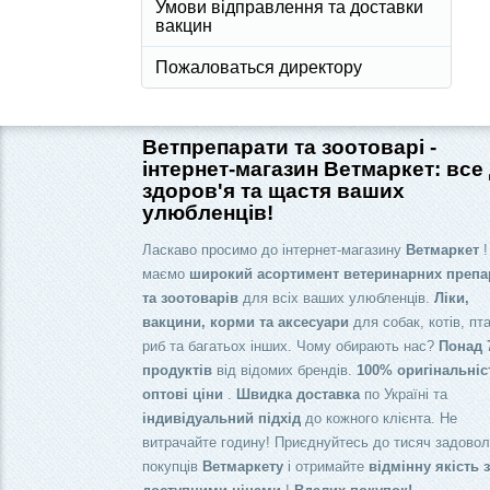
Умови відправлення та доставки
вакцин
Пожаловаться директору
Ветпрепарати та зоотоварі -
інтернет-магазин Ветмаркет: все
здоров'я та щастя ваших
улюбленців!
Ласкаво просимо до інтернет-магазину
Ветмаркет
!
маємо
широкий асортимент ветеринарних препа
та зоотоварів
для всіх ваших улюбленців.
Ліки,
вакцини, корми та аксесуари
для собак, котів, пта
риб та багатьох інших. Чому обирають нас?
Понад 
продуктів
від відомих брендів.
100% оригінальніс
оптові ціни
.
Швидка доставка
по Україні та
індивідуальний підхід
до кожного клієнта. Не
витрачайте годину! Приєднуйтесь до тисяч задово
покупців
Ветмаркету
і отримайте
відмінну якість 