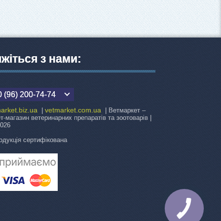
яжіться з нами:
 (96) 200-74-74
arket.biz.ua
vetmarket.com.ua
|
| Ветмаркет –
ет-магазин ветеринарних препаратів та зоотоварів |
2026
одукція сертифікована
КНОПКА
ЗВ'ЯЗКУ