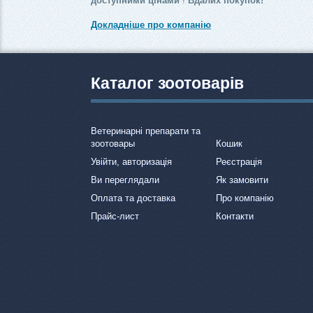
доступними цінами
!
Вдалих покупок!
Докладніше про компанію
Каталог зоотоварів
Ветеринарні препарати та
зоотовары
Кошик
Увійти, авторизація
Реєстрація
Ви переглядали
Як замовити
Оплата та доставка
Про компанію
Прайс-лист
Контакти