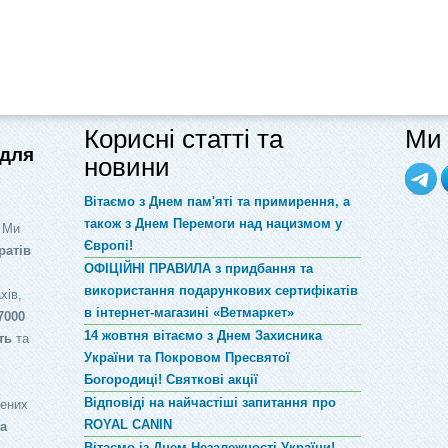
Корисні статті та
Ми 
 для
новини
Вітаємо з Днем пам'яті та примирення, а
також з Днем Перемоги над нацизмом у
 Ми
Європі!
ратів
ОФІЦІЙНІ ПРАВИЛА з придбання та
використання подарункових сертифікатів
хів,
в інтернет-магазині «Ветмаркет»
7000
14 жовтня вітаємо з Днем Захисника
ть
та
України та Покровом Пресвятої
Богородиці! Святкові акції
Відповіді на найчастіші запитання про
лених
ROYAL CANIN
за
Вітаємо із Днем Незалежності України!