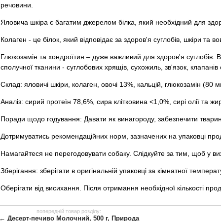
речовини.
Яловича шкіра є багатим джерелом білка, який необхідний для здоро
Колаген - це білок, який відповідає за здоров'я суглобів, шкіри та в
Глюкозамін та хондроїтин – дуже важливий для здоров'я суглобів. В
сполучної тканини - суглобових хрящів, сухожиль, зв'язок, клапанів 
Склад: яловичі шкіри, колаген, овочі 13%, кальцій, глюкозамін (80 мг/
Аналіз: сирий протеїн 78,6%, сира клітковина <1,0%, сирі олії та ж
Поради щодо годування: Давати як винагороду, забезпечити тварині
Дотримуватись рекомендаційних норм, зазначених на упаковці прод
Намагайтеся не перегодовувати собаку. Слідкуйте за тим, щоб у ви
Зберігання: зберігати в оригінальній упаковці за кімнатної температ
Оберігати від висихання. Після отримання необхідної кількості прод
попередній товар розділу:
← Десерт-печиво Молочний, 500 г, Природа