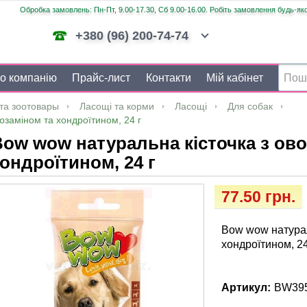
Обробка замовлень: Пн-Пт, 9.00-17.30, Сб 9.00-16.00. Робіть замовлення будь-яко
+380 (96) 200-74-74
о компанію
Прайс-лист
Контакти
Мій кабінет
та зоотовары
Ласощі та корми
Ласощі
Для собак
озаміном та хондроїтином, 24 г
ow wow натуральна кісточка з ово
ондроїтином, 24 г
77.50 грн.
Bow wow натурал
хондроїтином, 24
Артикул:
BW39