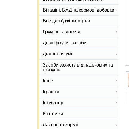
Вітаміні, БАД та кормові добавки
Все для бджільництва
Грумінг та догляд
Дезінфікуючі засоби
Діагностикуми
Засоби захисту від насекомих та
гризунів
Інше
Іграшки
Інкубатор
Кігтіточки
Ласощі та корми