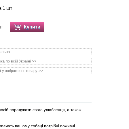
а 1 шт
шт
Купити
уальна
а по всій Україні >>
і у зображенні товару >>
осіб порадувати свого улюбленця, а також
безпечать вашому собаці потрібні поживні