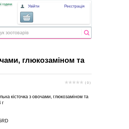
ї години
Увійти
Реєстрація
чами, глюкозаміном та
( 0 )
ьна кісточка з овочами, глюкозаміном та
 г
5RD