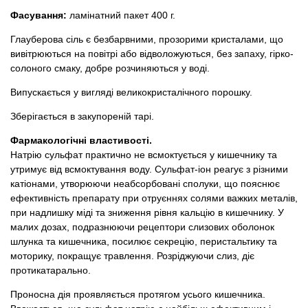
Фасування:
ламінатний пакет 400 г.
Глауберова сіль є безбарвними, прозорими кристалами, що
вивітрюються на повітрі або відволожуються, без запаху, гірко-
солоного смаку, добре розчиняються у воді.
Випускається у вигляді великокристалічного порошку.
Зберігається в закупореній тарі.
Фармакологічні властивості.
Натрію сульфат практично не всмоктується у кишечнику та
утримує від всмоктування воду. Сульфат-іон реагує з різними
катіонами, утворюючи неабсорбовані сполуки, що пояснює
ефективність препарату при отруєннях солями важких металів,
при надлишку міді та зниження рівня кальцію в кишечнику. У
малих дозах, подразнюючи рецептори слизових оболонок
шлунка та кишечника, посилює секрецію, перистальтику та
моторику, покращує травлення. Розріджуючи слиз, діє
протикатарально.
Проносна дія проявляється протягом усього кишечника.