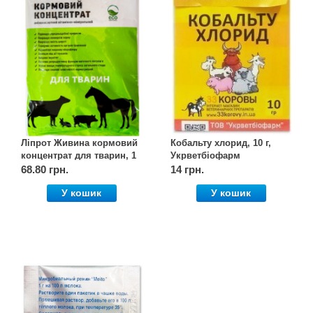
Ліпрот Живина кормовий
Кобальту хлорид, 10 г,
концентрат для тварин, 1
Укрветбіофарм
кг, Vita
68.80 грн.
14 грн.
У кошик
У кошик