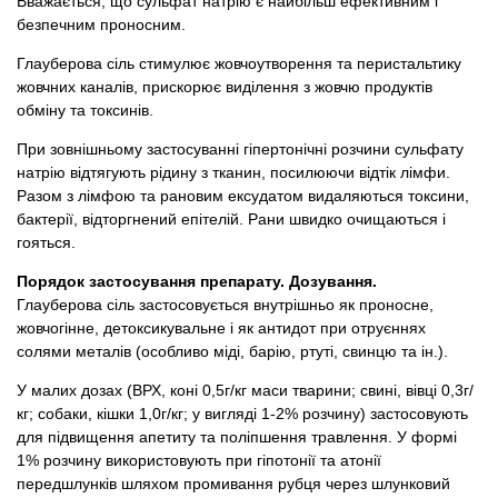
Вважається, що сульфат натрію є найбільш ефективним і
безпечним проносним.
Глауберова сіль стимулює жовчоутворення та перистальтику
жовчних каналів, прискорює виділення з жовчю продуктів
обміну та токсинів.
При зовнішньому застосуванні гіпертонічні розчини сульфату
натрію відтягують рідину з тканин, посилюючи відтік лімфи.
Разом з лімфою та рановим ексудатом видаляються токсини,
бактерії, відторгнений епітелій. Рани швидко очищаються і
гояться.
Порядок застосування препарату. Дозування.
Глауберова сіль застосовується внутрішньо як проносне,
жовчогінне, детоксикувальне і як антидот при отруєннях
солями металів (особливо міді, барію, ртуті, свинцю та ін.).
У малих дозах (ВРХ, коні 0,5г/кг маси тварини; свині, вівці 0,3г/
кг; собаки, кішки 1,0г/кг; у вигляді 1-2% розчину) застосовують
для підвищення апетиту та поліпшення травлення. У формі
1% розчину використовують при гіпотонії та атонії
передшлунків шляхом промивання рубця через шлунковий