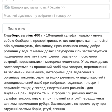
Товари для голубів
Швидка доставка по всій Україні >>
Товари для гризунів
Можливі відмінності у зображенні товару >>
Товари для коней
Повне опис
Глауберова сіль 400 г
- 10-водний сульфат натрію - являє
Товари для людей
собою безбарвні, прозорі кристали, що вивітрюються на повітрі
або відволожують, без запаху, гірко-солоного смаку, добре
розчинні у воді. У малих дозах Глауберова сіль застосовується
Хозряд - господарчі товари оптом
підвищення апетиту і поліпшення травлення, посилення
секреції, перистальтики і моторики кишечника. У великих дозах
Популярні зоотоварі
застосовується як проносний засіб при запорах, переповненні
та засміченні кишечника, метеоризмі; для видалення з
організму токсинів, отрут та інших речовин; як відволікаючий і
Архів / Знято з виробництва
зневоднювальний засіб при набряках, водянках, плевриті,
перитоніті тощо; у вигляді гіпертонічних розчинів - для
лікування ран, виразок та ін. У формі 1% розчину натрію
сульфат використовують при гіпотонії та атонії передшлунків
шляхом промивання рубця. Застосовують як протиотруту при
отруєнні солями барію, ртуті, свинцю.