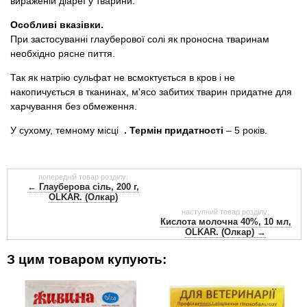
вираженій діареї у тварини.
Особливі вказівки.
При застосуванні глауберової солі як проносна тваринам
необхідно рясне пиття.
Так як натрію сульфат не всмоктується в кров і не
накопичується в тканинах, м'ясо забитих тварин придатне для
харчування без обмеження.
У сухому, темному місці
.
Термін придатності
– 5 років.
попередній товар розділу:
← Глауберова сіль, 200 г,
OLKAR. (Олкар)
наступний товар розділу:
Кислота молочна 40%, 10 мл,
OLKAR. (Олкар) →
З цим товаром купують: