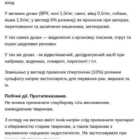
зонд.
У великих дозах (ВРХ, коні 1,0г/кг; свині, вівці 0,5г/кг; собаки,
кішки 1,5г/кг; у вигляді 6% розчину) як проносне при запорах,
переповненні та засміченні кишечника, метеоризмі.
У тих самих дозах — видалення з організму токсинів, отрут та
інших шкідливих речовин.
У тих же дозах - як відволікаючий, дегідратуючий засіб при
набряках, водянках, плевриті, перитоніті і т.п.
Зовнішньо у вигляді примочок гіпертонічні (10%) розчини
сульфату натрію застосовують для лікування ран, виразок та
ін.
Побічні дії. Протипоказання.
Не можна призначати глауберову сіль виснаженим,
зневодненим тваринам.
З огляду на високо вміст іонів натрію слід призначати препарат
з обережністю старим тваринам, а також тваринам з
вираженою серцевою недостатністю. Не застосовувати при