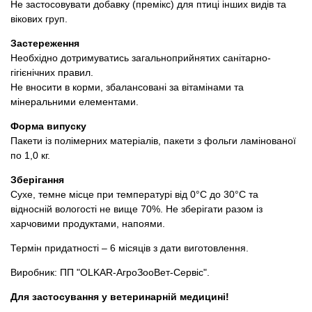
Не застосовувати добавку (премікс) для птиці інших видів та
вікових груп.
Застереження
Необхідно дотримуватись загальноприйнятих санітарно-
гігієнічних правил.
Не вносити в корми, збалансовані за вітамінами та
мінеральними елементами.
Форма випуску
Пакети із полімерних матеріалів, пакети з фольги ламінованої
по 1,0 кг.
Зберігання
Сухе, темне місце при температурі від 0°С до 30°С та
відносній вологості не вище 70%. Не зберігати разом із
харчовими продуктами, напоями.
Термін придатності – 6 місяців з дати виготовлення.
Виробник: ПП "OLKAR-АгроЗооВет-Сервіс".
Для застосування у ветеринарній медицині!