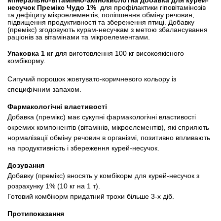
Товари для голубів
несучок Премікс Чудо 1%
для
профілактики гіповітамінозів
та дефіциту мікроелементів, поліпшення обміну речовин,
підвищення продуктивності та збереження птиці. Добавку
Товари для гризунів
(премікс) згодовують курам-несучкам з метою збалансування
раціонів за вітамінами та мікроелементами.
Упаковка 1 кг
для виготовлення 100 кг високоякісного
Товари для коней
комбікорму.
Сипучий порошок жовтувато-коричневого кольору із
Товари для людей
специфічним запахом.
Хозряд - господарчі товари оптом
Фармакологічні властивості
Добавка (премікс) має сукупні фармакологічні властивості
окремих компонентів (вітамінів, мікроелементів), які сприяють
Популярні зоотоварі
нормалізації обміну речовин в організмі, позитивно впливають
на продуктивність і збереження курей-несучок.
Архів / Знято з виробництва
Дозування
Добавку (премікс) вносять у комбікорм для курей-несучок з
розрахунку 1% (10 кг на 1 т).
Готовий комбікорм придатний трохи більше 3-х діб.
Протипоказання