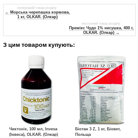
попередній товар розділу:
← Морська черепашка кормова,
1 кг, OLKAR. (Олкар)
наступний товар розділу:
Премікс Чудо 1% несушка, 400 г,
OLKAR. (Олкар) →
З цим товаром купують:
Чиктонік, 100 мл, Invesa
Біотан 3 Z, 1 кг, Біовет,
(Інвеса), OLKAR. (Олкар)
Польща