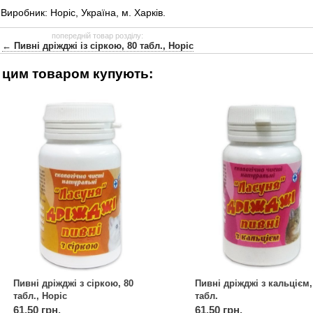
Виробник: Норіс, Україна, м. Харків.
попередній товар розділу:
← Пивні дріжджі із сіркою, 80 табл., Норіс
 цим товаром купують:
Пивні дріжджі з сіркою, 80
Пивні дріжджі з кальцієм,
табл., Норіс
табл.
61.50 грн.
61.50 грн.