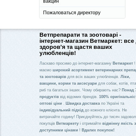
вакцин
Пожаловаться директору
Ветпрепарати та зоотоварі -
інтернет-магазин Ветмаркет: все
здоров'я та щастя ваших
улюбленців!
Ласкаво просимо до інтернет-магазину
Ветмаркет
!
маємо
широкий асортимент ветеринарних препа
та зоотоварів
для всіх ваших улюбленців.
Ліки,
вакцини, корми та аксесуари
для собак, котів, пта
риб та багатьох інших. Чому обирають нас?
Понад 
продуктів
від відомих брендів.
100% оригінальніс
оптові ціни
.
Швидка доставка
по Україні та
індивідуальний підхід
до кожного клієнта. Не
витрачайте годину! Приєднуйтесь до тисяч задово
покупців
Ветмаркету
і отримайте
відмінну якість 
доступними цінами
!
Вдалих покупок!