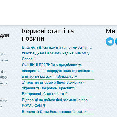
Корисні статті та
Ми 
 для
новини
Вітаємо з Днем пам'яті та примирення, а
також з Днем Перемоги над нацизмом у
 Ми
Європі!
ратів
ОФІЦІЙНІ ПРАВИЛА з придбання та
використання подарункових сертифікатів
хів,
в інтернет-магазині «Ветмаркет»
7000
14 жовтня вітаємо з Днем Захисника
ть
та
України та Покровом Пресвятої
Богородиці! Святкові акції
Відповіді на найчастіші запитання про
лених
ROYAL CANIN
за
Вітаємо із Днем Незалежності України!