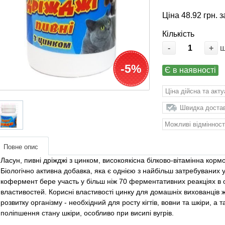
Ціна 48.92 грн. з
Кількість
-
+
-5%
Є в наявності
Ціна дійсна та акт
Швидка доставк
Можливі відмінност
Повне опис
Ласун, пивні дріжджі з цинком, високоякісна білково-вітамінна кормо
Біологічно активна добавка, яка є однією з найбільш затребуваних у 
кофермент бере участь у більш ніж 70 ферментативних реакціях в 
властивостей. Корисні властивості цинку для домашніх вихованців 
розвитку організму - необхідний для росту кігтів, вовни та шкіри, а
поліпшення стану шкіри, особливо при висипі вугрів.