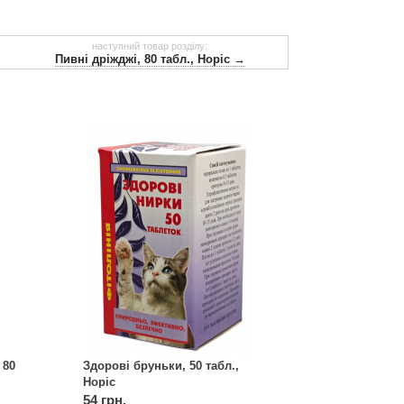
наступний товар розділу:
Пивні дріжджі, 80 табл., Норіс →
 80
Здорові бруньки, 50 табл.,
Норіс
54 грн.