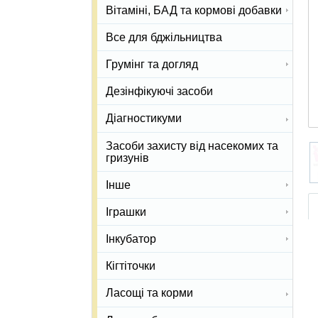
Вітаміні, БАД та кормові добавки
Все для бджільництва
Грумінг та догляд
Дезінфікуючі засоби
Діагностикуми
Засоби захисту від насекомих та
гризунів
Інше
Іграшки
Інкубатор
Кігтіточки
Ласощі та корми