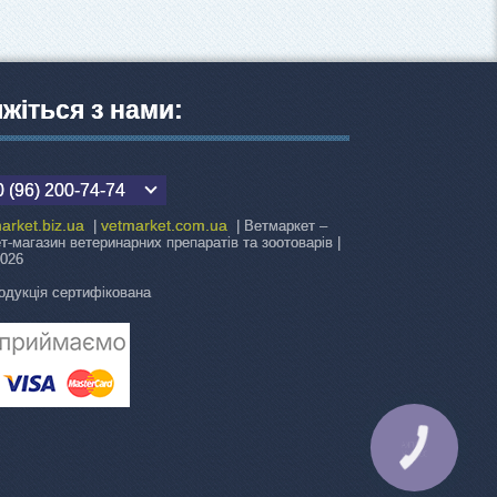
яжіться з нами:
 (96) 200-74-74
arket.biz.ua
vetmarket.com.ua
|
| Ветмаркет –
ет-магазин ветеринарних препаратів та зоотоварів |
2026
одукція сертифікована
КНОПКА
ЗВ'ЯЗКУ