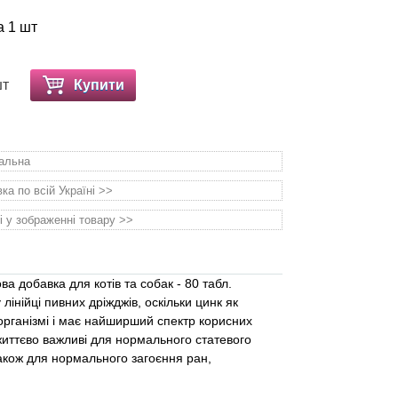
а 1 шт
шт
Купити
уальна
а по всій Україні >>
і у зображенні товару >>
ва добавка для котів та собак - 80 табл.
лінійці пивних дріжджів, оскільки цинк як
організмі і має найширший спектр корисних
життєво важливі для нормального статевого
 також для нормального загоєння ран,