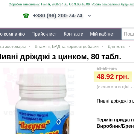
Обробка замовлень: Пн-Пт, 9.00-17.30, Сб 9.00-16.00. Робіть замовлення будь-яко
+380 (96) 200-74-74
о компанію
Прайс-лист
Контакти
Мій кабінет
та зоотовары
Вітаміні, БАД та кормові добавки
Для котів
ивні дріжджі з цинком, 80 табл.
51.50 грн.
48.92 грн.
(економія в ціні - 
Пивні дріжджі з 
Термін придатн
Виробник/Брен