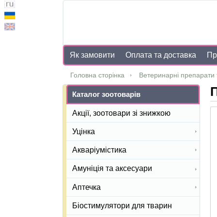
Як замовити
Оплата та доставка
Пр
Головна сторінка
Ветеринарні препарати 
П
Каталог зоотоварів
Акції, зоотовари зі знижкою
Уцінка
Акваріумістика
Амуніція та аксесуари
Аптечка
Біостимулятори для тварин