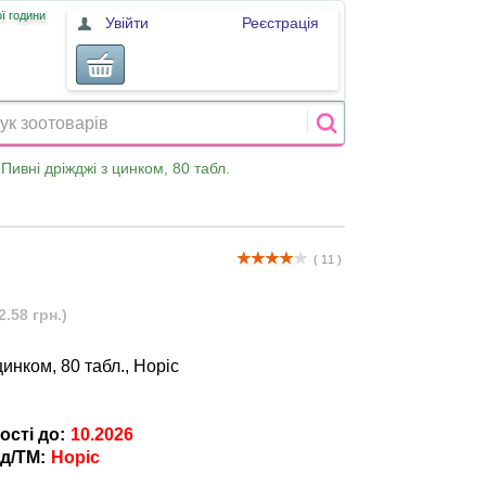
ї години
Увійти
Реєстрація
Пивні дріжджі з цинком, 80 табл.
( 11 )
2.58 грн.)
цинком, 80 табл., Норіс
ості до:
10.2026
д/ТМ:
Норіс