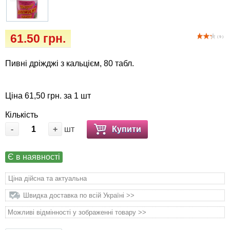
Кігтіточки
Vet Diet Canine Wet - ветеринарные диеты
для собак
Ласощі та корма
61.50 грн.
( 9 )
Лежаки, будиночки, охолоджуючи
Пивні дріжджі з кальцієм, 80 табл.
килимки
Миски, автогодівниці, поілки
Ціна 61,50 грн. за 1 шт
Кількість
Одяг та взуття
-
+
шт
Купити
Перенесення, сумки, клітини
Є в наявності
Післяопераційні засоби та витратні
Ціна дійсна та актуальна
матеріали
Швидка доставка по всій Україні >>
Подарункові сертифікати
Можливі відмінності у зображенні товару >>