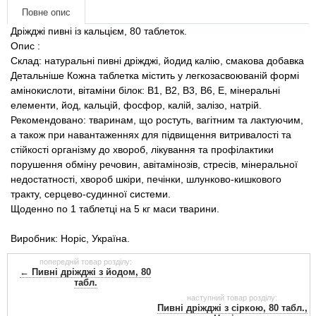
Товари для голубів
Повне опис
Дріжджі пивні із кальцієм, 80 таблеток.
Товари для гризунів
Опис :
Склад: натуральні пивні дріжджі, йодид калію, смакова добавка
Детальніше Кожна таблетка містить у легкозасвоюваній формі
Товари для коней
амінокислоти, вітаміни білок: В1, В2, В3, В6, Е, мінеральні
елементи, йод, кальцій, фосфор, калій, залізо, натрій.
Товари для людей
Рекомендовано: тваринам, що ростуть, вагітним та лактуючим,
а також при навантаженнях для підвищення витривалості та
стійкості організму до хвороб, лікування та профілактики
Хозряд - господарчі товари оптом
порушення обміну речовин, авітамінозів, стресів, мінеральної
недостатності, хвороб шкіри, печінки, шлунково-кишкового
Популярні зоотоварі
тракту, серцево-судинної системи.
Щоденно по 1 таблетці на 5 кг маси тварини.
Архів / Знято з виробництва
Виробник: Норіс, Україна.
попередній товар розділу:
← Пивні дріжджі з йодом, 80
табл.
наступний товар розділу:
Пивні дріжджі з сіркою, 80 табл.,