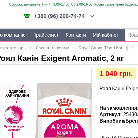
Обробка замовлень: Пн-Пт, 9.00-17.30, Сб 9.00-16.00. Робіть замовлення будь-яко
+380 (96) 200-74-74
о компанію
Прайс-лист
Контакти
Мій кабінет
та зоотовары
Ласощі та корми
Royal Canin (Роял Канін)
оял Канін Exigent Aromatic, 2 кг
1 040 грн.
Роял Канін Exigen
На замовлення
Артикул:
25430
Виробник/Брен