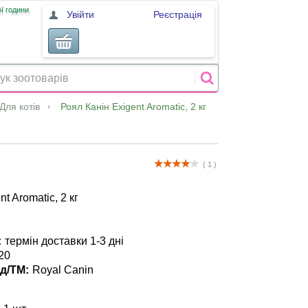
ї години
Увійти
Реєстрація
Для котів
Роял Канін Exigent Aromatic, 2 кг
( 1 )
t Aromatic, 2 кг
:
термін доставки 1-3 дні
20
д/ТМ:
Royal Canin