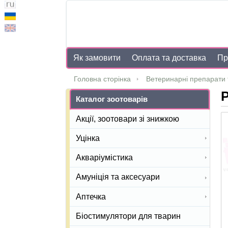
Як замовити
Оплата та доставка
Пр
Головна сторінка
Ветеринарні препарати 
Р
Каталог зоотоварів
Акції, зоотовари зі знижкою
Уцінка
Акваріумістика
Амуніція та аксесуари
Аптечка
Біостимулятори для тварин