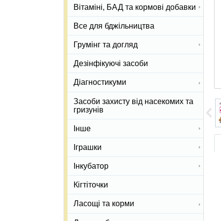
Вітаміні, БАД та кормові добавки
Все для бджільництва
Грумінг та догляд
Дезінфікуючі засоби
Діагностикуми
Засоби захисту від насекомих та
гризунів
Інше
Іграшки
Інкубатор
Кігтіточки
Ласощі та корми