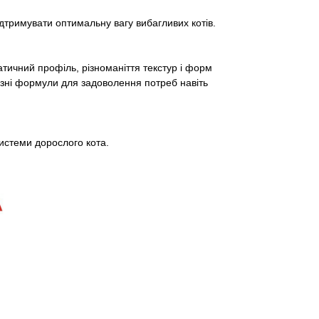
римувати оптимальну вагу вибагливих котів.
атичний профіль, різноманіття текстур і форм
​різні формули для задоволення потреб навіть
истеми дорослого кота.