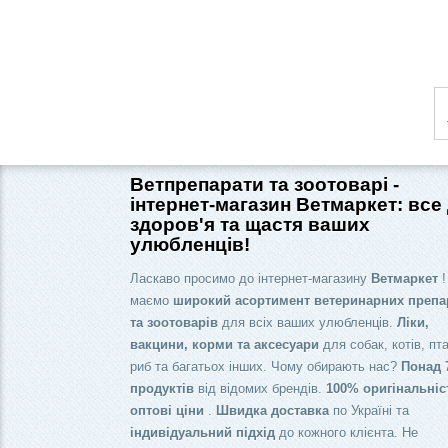
Ветпрепарати та зоотоварі -
інтернет-магазин Ветмаркет: все
здоров'я та щастя ваших
улюбленців!
Ласкаво просимо до інтернет-магазину
Ветмаркет
!
маємо
широкий асортимент ветеринарних препа
та зоотоварів
для всіх ваших улюбленців.
Ліки,
вакцини, корми та аксесуари
для собак, котів, пта
риб та багатьох інших. Чому обирають нас?
Понад 
продуктів
від відомих брендів.
100% оригінальніс
оптові ціни
.
Швидка доставка
по Україні та
індивідуальний підхід
до кожного клієнта. Не