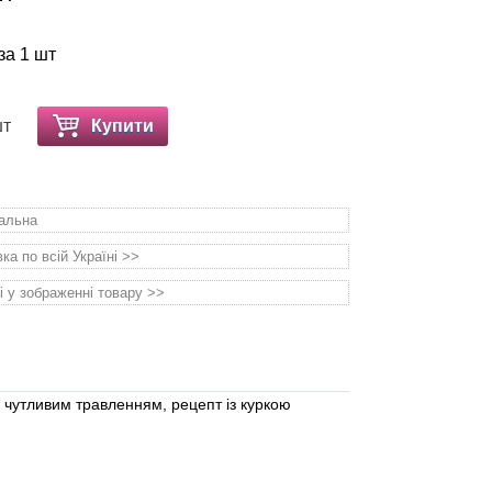
за 1 шт
шт
Купити
уальна
а по всій Україні >>
і у зображенні товару >>
з чутливим травленням, рецепт із куркою