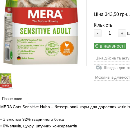
Ціна 343,50 грн. 
Кількість
-
+
Є в наявності
Ціна дійсна та акт
Швидка доставк
Можливі відмінност
Повне опис
MERA Cats Sensitive Huhn – беззерновий корм для дорослих котів і
• З вмістом 92% тваринного білка
• 0% злаків, цукру, штучних консервантів