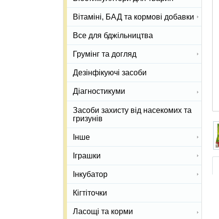
Вітаміні, БАД та кормові добавки
Все для бджільництва
Грумінг та догляд
Дезінфікуючі засоби
Діагностикуми
Засоби захисту від насекомих та
гризунів
Інше
Іграшки
Інкубатор
Кігтіточки
Ласощі та корми