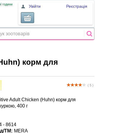
ї години
Увійти
Реєстрація
(Huhn) корм для
( 5 )
ive Adult Chicken (Huhn) корм для
куркою, 400 г
 - 8614
д/ТМ:
MERA