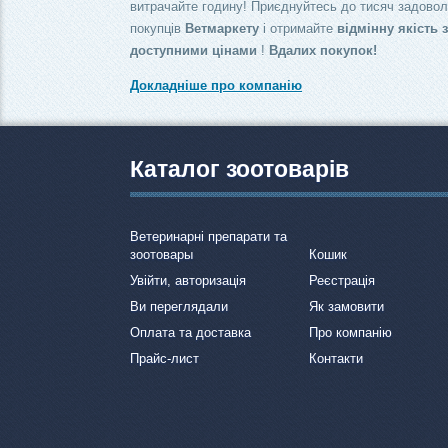
витрачайте годину! Приєднуйтесь до тисяч задово
покупців
Ветмаркету
і отримайте
відмінну якість 
доступними цінами
!
Вдалих покупок!
Докладніше про компанію
Каталог зоотоварів
Ветеринарні препарати та
зоотовары
Кошик
Увійти, авторизація
Реєстрація
Ви переглядали
Як замовити
Оплата та доставка
Про компанію
Прайс-лист
Контакти