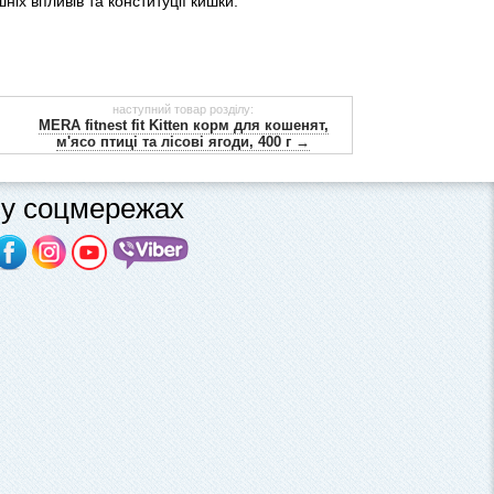
ніх впливів та конституції кишки.
наступний товар розділу:
MERA fitnest fit Kitten корм для кошенят,
м'ясо птиці та лісові ягоди, 400 г →
у соцмережах