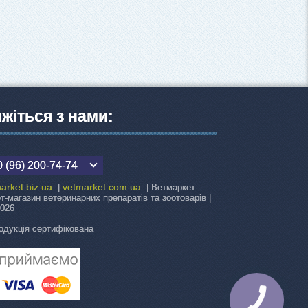
яжіться з нами:
 (96) 200-74-74
arket.biz.ua
vetmarket.com.ua
|
| Ветмаркет –
ет-магазин ветеринарних препаратів та зоотоварів |
2026
одукція сертифікована
КНОПКА
ЗВ'ЯЗКУ