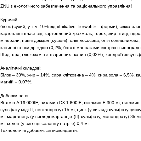
ZNU з екологічного забезпечення та раціонального управління!
Курячий
білок (сухий, у т. ч. 10% від «Initiative Tierwohl» – ферми), свіжа я
картопляні пластівці, картопляний крахмаль, горох, жир птиці, гідро
мінерали, пивні дріжджі (сушені), олія лососева, олія соняшникова,
клітинні стінки дріжджів (0,2%, багаті маннагами екстракт виноград
Шидігера, глюкозамін з тваринних тканин (0,02%), хондроїтинсульф
Аналітичні складові:
Білок – 30%, жир – 14%, сира клітковина – 4%, сира зола – 6,5%, к
магній – 0,07%.
Добавки на кг
Вітамін A 16.000IE, витамин D3 1.600IE, витамин E 300 мг, витамин C
сульфату міді-II, пентагідрату) 15 мг, цинк (у вигляді сульфату цинку
мг, марганець (у вигляді марганцю-(II)-сульфату, моногідрату) 35 мг
мг, селен (у вигляді селеніту натрію) 0,4 мг.
Технологічні добавки: антиоксиданти.