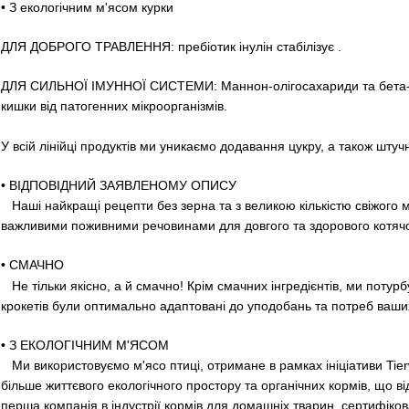
• З екологічним м'ясом курки
ДЛЯ ДОБРОГО ТРАВЛЕННЯ: пребіотик інулін стабілізує .
ДЛЯ СИЛЬНОЇ ІМУННОЇ СИСТЕМИ: Маннон-олігосахариди та бета-г
кишки від патогенних мікроорганізмів.
У всій лінійці продуктів ми уникаємо додавання цукру, а також штуч
• ВІДПОВІДНИЙ ЗАЯВЛЕНОМУ ОПИСУ
Наші найкращі рецепти без зерна та з великою кількістю свіжого м
важливими поживними речовинами для довгого та здорового котячо
• СМАЧНО
Не тільки якісно, ​​а й смачно! Крім смачних інгредієнтів, ми пот
крокетів були оптимально адаптовані до уподобань та потреб ваших
• З ЕКОЛОГІЧНИМ М'ЯСОМ
Ми використовуємо м'ясо птиці, отримане в рамках ініціативи Tie
більше життєвого екологічного простору та органічних кормів, що в
перша компанія в індустрії кормів для домашніх тварин, сертифіко