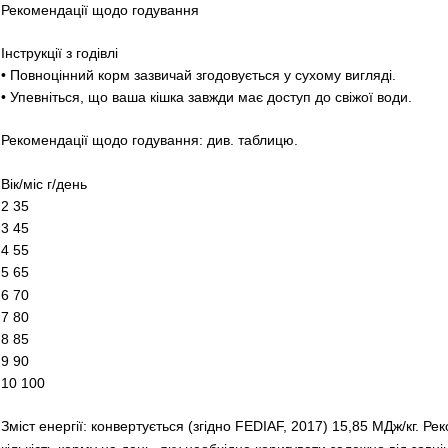
Рекомендації щодо годування
Інструкції з годівлі
• Повноцінний корм зазвичай згодовується у сухому вигляді.
• Упевніться, що ваша кішка завжди має доступ до свіжої води.
Рекомендації щодо годування: див. таблицю.
Вік/міс г/день
2 35
3 45
4 55
5 65
6 70
7 80
8 85
9 90
10 100
Зміст енергії: конвертується (згідно FEDIAF, 2017) 15,85 МДж/кг. Р