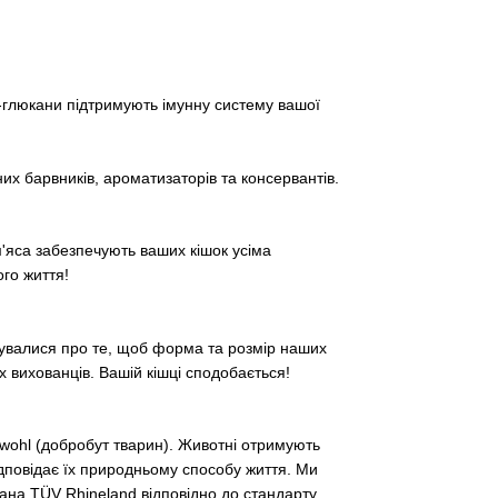
люкани підтримують імунну систему вашої
них барвників, ароматизаторів та консервантів.
'яса забезпечують ваших кішок усіма
го життя!
урбувалися про те, щоб форма та розмір наших
 вихованців. Вашій кішці сподобається!
rwohl (добробут тварин). Животні отримують
ідповідає їх природньому способу життя. Ми
вана TÜV Rhineland відповідно до стандарту