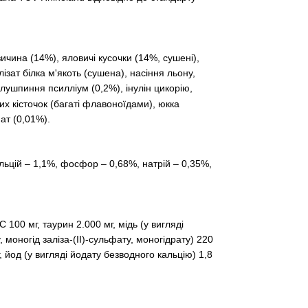
ловичина (14%), яловичі кусочки (14%, сушені),
лізат білка м'якоть (сушена), насіння льону,
 лушпиння псилліум (0,2%), інулін цикорію,
них кісточок (багаті флавоноїдами), юкка
ат (0,01%).
альцій – 1,1%, фосфор – 0,68%, натрій – 0,35%,
 100 мг, таурин 2.000 мг, мідь (у вигляді
, моногід заліза-(II)-сульфату, моногідрату) 220
, йод (у вигляді йодату безводного кальцію) 1,8