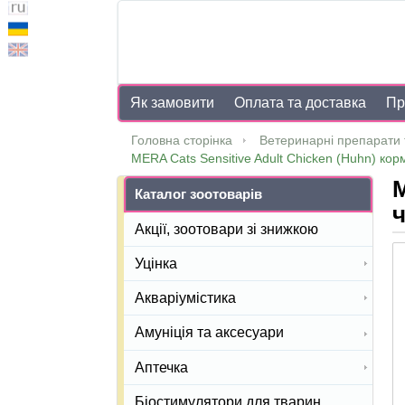
Як замовити
Оплата та доставка
Пр
Головна сторінка
Ветеринарні препарати 
MERA Cats Sensitive Adult Chicken (Huhn) корм
M
Каталог зоотоварів
ч
Акції, зоотовари зі знижкою
Уцінка
Акваріумістика
Амуніція та аксесуари
Аптечка
Біостимулятори для тварин