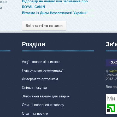
Відповіді на найчастіші запитання про
лених
ROYAL CANIN
за
Вітаємо із Днем Незалежності України!
Всі статті та новини
Розділи
Зв'
Акції, товари зі знижкою
+380
Персональні рекомендації
vetm
©
інтерн
Дилерам та оптовикам
2013 -
Вся пр
Спільні покупки
Зберігання вакцин для тварин
Обмін і повернення товару
Статті та новини