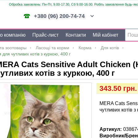
Обробка замовлень: Пн-Пт, 9.00-17.30, Сб 9.00-16.00. Робіть замовлення будь-яко
+380 (96) 200-74-74
о компанію
Прайс-лист
Контакти
Мій кабінет
та зоотовары
Ласощі та корми
Корма
Для котів
 для чутливих котів з куркою, 400 г
ERA Cats Sensitive Adult Chicken 
утливих котів з куркою, 400 г
343.50 грн.
MERA Cats Sensit
чутливих котів з 
Артикул:
038674
Виробник/Брен