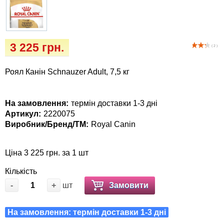
Іграшки
Vet Diet Canine Wet - ветеринарные диеты
для собак
Інкубатори
3 225 грн.
( 2 )
Кігтіточки
Роял Канін Schnauzer Adult, 7,5 кг
Ласощі та корма
Лежаки, будиночки, охолоджуючи
На замовлення:
термін доставки 1-3 дні
Артикул:
2220075
килимки
Виробник/Бренд/ТМ:
Royal Canin
Миски, автогодівниці, поілки
Ціна 3 225 грн. за 1 шт
Одяг та взуття
Кількість
-
+
шт
Замовити
Переноски, сумки, клітки
На замовлення: термін доставки 1-3 дні
Післяопераційні засоби та витратні