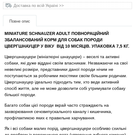
матеріали
Доставка по всій Україні >>
Подарункові сертифікати
Повне опис
Товари для голубів
MINIATURE SCHNAUZER ADULT ПОВНОРАЦІЙНИЙ
ЗБАЛАНСОВАНИЙ КОРМ ДЛЯ СОБАК ПОРОДИ
ЦВЕРГШНАУЦЕР У ВІКУ ВІД 10 МІСЯЦІВ.
УПАКОВКА 7,5 КГ.
Товари для гризунів
Цвергшнауцери (мініатюрні шнауцери) – веселі та активні
собаки, які дуже віддані своїм власникам. Незважаючи на свої
Товари для коней
невеликі розміри, представники даної породи нічим не
поступаються за робочими якостями своїм більшим родичам.
Товари для людей
Цвергшнауцер ідеально підходить тим, хто веде активний
спосіб життя, але не може дозволити собі утримувати собаку
більшої породи.
Хозряд - господарчі товари оптом
Багато собак цієї породи вкрай часто страждають на
Популярні зоотовари
захворювання сечовипускального каналу і кишечника,
профілактикою яких є правильне харчування.
Архів / Знято з виробництва
Як і всі собаки малих порід, цвергшнауцери особливо схильні
до проблем із порожниною рота (утворення зубного каменю).