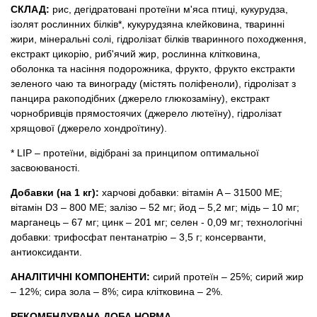
СКЛАД:
рис, дегідратовані протеїни м'яса птиці, кукурудза,
ізолят рослинних білків*, кукурудзяна клейковина, тваринні
жири, мінеральні солі, гідролізат білків тваринного походження,
екстракт цикорію, риб'ячий жир, рослинна клітковина,
оболонка та насіння подорожника, фрукто, фрукто екстракти
зеленого чаю та винограду (містять поліфеноли), гідролізат з
панцира ракоподібних (джерело глюкозаміну), екстракт
чорнобривців прямостоячих (джерело лютеїну), гідролізат
хрящової (джерело хондроїтину).
* LIP – протеїни, відібрані за принципом оптимальної
засвоюваності.
Добавки (на 1 кг):
харчові добавки: вітамін A – 31500 ME;
вітамін D3 – 800 ME; залізо – 52 мг; йод – 5,2 мг; мідь – 10 мг;
марганець – 67 мг; цинк – 201 мг; селен - 0,09 мг; технологічні
добавки: трифосфат пентанатрію – 3,5 г; консерванти,
антиоксиданти.
АНАЛІТИЧНІ КОМПОНЕНТИ:
сирий протеїн – 25%; сирий жир
– 12%; сира зола – 8%; сира клітковина – 2%.
РЕКОМЕНДУВАНА ДОБА НОРМА