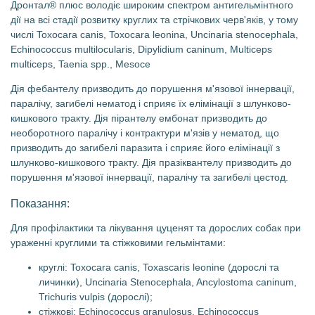
Дронтал® плюс володіє широким спектром антигельмінтного
дії на всі стадії розвитку круглих та стрічкових черв'яків, у тому
числі Toxocara canis, Toxocara leonina, Uncinaria stenocephala,
Echinococcus multilocularis, Dipylidium caninum, Multiceps
multiceps, Taenia spp., Mesoce
Дія фебантелу призводить до порушення м'язової іннервації,
паралічу, загибелі нематод і сприяє їх елімінації з шлунково-
кишкового тракту. Дія пірантелу ембонат призводить до
необоротного паралічу і контрактури м'язів у нематод, що
призводить до загибелі паразита і сприяє його елімінації з
шлунково-кишкового тракту. Дія празіквантелу призводить до
порушення м'язової іннервації, паралічу та загибелі цестод.
Показання:
Для профілактики та лікування цуценят та дорослих собак при
ураженні круглими та стіжковими гельмінтами:
круглі: Toxocara canis, Toxascaris leonine (дорослі та
личинки), Uncinaria Stenocephala, Ancylostoma caninum,
Trichuris vulpis (дорослі);
стіжкові: Echinococcus granulosus, Echinococcus