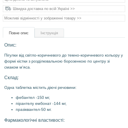
Товари для голубів
Швидка доставка по всій Україні >>
Товари для гризунів
Можливі відмінності у зображенні товару >>
Товари для коней
Повне опис
Інструкція
Опис:
Товари для людей
Пігулки від світло-коричневого до темно-коричневого кольору у
Хозряд - господарчі товари оптом
формі кістки з розділювальною борозенкою по центру зі
смаком м'яса.
Популярні зоотоварі
Склад:
Одна таблетка містить діючі речовини:
Архів / Знято з виробництва
фебантел -150 мг,
пірантелу ембонат -144 мг,
празіквантел-50 мг.
Фармакологічні властивості: