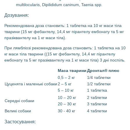
multilocularis, Dipilididum caninum, Taenia spp.
Дозування:
Рекомендована доза становить: 1 таблетка на 10 кг маси тіла
тварини (15 мг фебантелу, 14,4 мг пірантелу ембонату та 5 мг
празіквантелу на 1 кг маси тіла).
При лямбліозі рекомендована доза становить: 1 таблетка на 10
кг маси тіла тварини ((15 мг фебантелу, 14,4 мг пірантелу
ембонату та 5 мг празіквантелу на 1 кг маси тіла) 3 дні поспіль.
Маса тварини
Дронтал® плюс
0,5 – 2 кг
1/4 таблетки
Цуценята і маленькі собаки
2 – 5 кг
1/2 таблетки
5 – 10 кг
1 таблетка
10 – 20 кг
2 таблетки
Середні собаки
20 – 30 кг
3 таблетки
Великі собаки
30 - 40 кг
4 таблетки
Застосування: