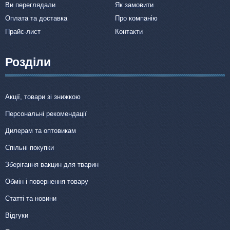
правильному використанні та дозуванні побічні явища, як
Ви переглядали
Як замовити
правило, не спостерігаються.
Оплата та доставка
Про компанію
ПРОТИПОКАЗАННЯ
Прайс-лист
Контакти
Підвищена індивідуальна чутливість до компонентів препарату.
Не слід застосовувати щенним сукам у перші дві третини
Розділи
періоду вагітності.
Особливі вказівки
Акції, товари зі знижкою
Особливих запобіжних заходів не передбачено.
Персональні рекомендації
УМОВИ ЗБЕРІГАННЯ
Дилерам та оптовикам
З обережністю за списком Б. У захищеному від світла та
Спільні покупки
вологи, недоступному для дітей та тварин, місці при
температурі від –8 до +20 °С. Термін придатності – 5 років.
Зберігання вакцин для тварин
ВИРОБНИК
Обмін і повернення товару
Статті та новини
Байєр ХелфКеа АГ (Bayer HealthCare AG), Німеччина.
Відгуки