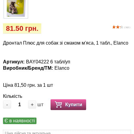
Кігтіточки
собак
Ласощі та корма
81.50 грн.
( 162 )
Лежаки, будиночки, охолоджуючи
коврики
Дронтал Плюс для собак зі смаком м'яса, 1 табл., Elanco
Миски, автогодівниці, поїлки
Артикул:
BAY04222 6 табл/уп
Виробник/Бренд/ТМ:
Elanco
Одяг та взуття
Перенесення, сумки, клітини
Ціна 81,50 грн. за 1 шт
Кількість
Післяопераційні засоби та витратні
-
+
шт
Купити
матеріали
Є в наявності
Подарункові сертифікати
Ціна дійсна та актуальна