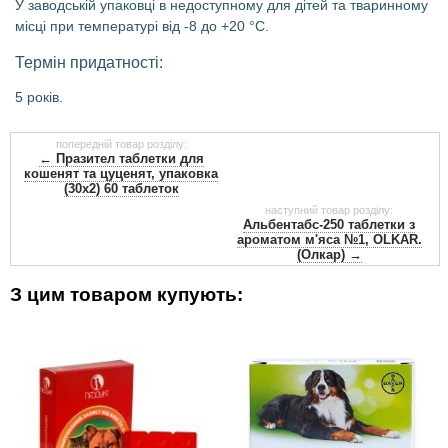
У заводській упаковці в недоступному для дітей та тваринному
місці при температурі від -8 до +20 °С.
Термін придатності:
5 років.
попередній товар розділу:
ІНСТРУКЦІЯ
← Празител таблетки для
кошенят та цуценят, упаковка
із застосування Дронтала плюс (Drontal plus)
(30x2) 60 таблеток
СКЛАД І ФОРМА ВИПУСКУ
наступний товар розділу:
Альбентабс-250 таблетки з
ароматом м'яса №1, OLKAR.
Таблетка блідо-жовтого кольору, масою 0,66 г, у своєму складі
(Олкар) →
містить як діючі речовини 50 мг празиквантелу, 144 мг
пірантелу ембонату і 150 мг фебантелу, а також наповнювач.
З цим товаром купують:
Розфасовують по 6 таблеток у блістери з алюмінієвої фольги
та упаковують по 1 блістеру у картонні коробки.
ФАРМАКОЛОГІЧНІ ВЛАСТИВОСТІ
Дронтал плюс володіє широким спектром антигельмінтної дії
на всі стадії
розвитку
круглих і стрічкових хробаків, у тому
числі
Toxocara canis
,
Toxocara leonina
,
Uncinaria