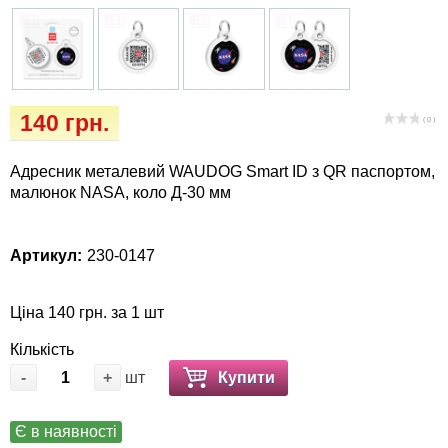
Кігтіточки
Vet Diet Canine Wet - ветеринарные диеты
для собак
Ласощі та корма
Лежаки, будиночки, охолоджуючи
140 грн.
( 0 )
килимки
Адресник металевий WAUDOG Smart ID з QR паспортом,
Миски, автогодівниці, поілки
малюнок NASA, коло Д-30 мм
Одяг та взуття
Артикул:
230-0147
Переноски, сумки, клітки
Ціна 140 грн. за 1 шт
Післяопераційні засоби та витратні
Кількість
матеріали
-
+
шт
Купити
Подарункові сертифікати
Є в наявності