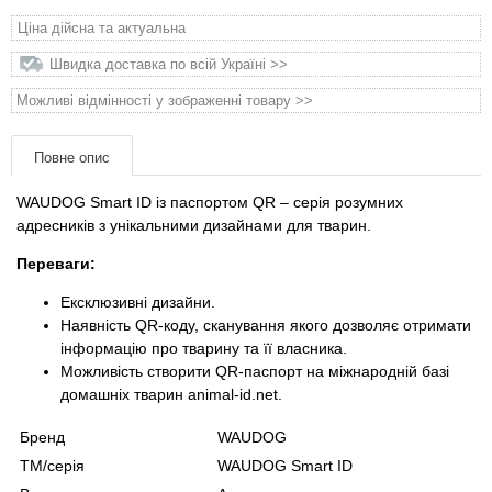
Товари для голубів
Ціна дійсна та актуальна
Швидка доставка по всій Україні >>
Товари для гризунів
Можливі відмінності у зображенні товару >>
Товари для коней
Повне опис
Товари для людей
WAUDOG Smart ID із паспортом QR – серія розумних
адресників з унікальними дизайнами для тварин.
Хозряд - господарчі товари оптом
Переваги:
Популярні зоотоварі
Ексклюзивні дизайни.
Наявність QR-коду, сканування якого дозволяє отримати
Архів / Знято з виробництва
інформацію про тварину та її власника.
Можливість створити QR-паспорт на міжнародній базі
домашніх тварин animal-id.net.
Бренд
WAUDOG
ТМ/серія
WAUDOG Smart ID