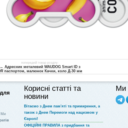
попередній товар розділу:
← Адресник металевий WAUDOG Smart ID з
R паспортом, малюнок Качки, коло Д-30 мм
Корисні статті та
Ми 
 для
новини
Вітаємо з Днем пам'яті та примирення, а
також з Днем Перемоги над нацизмом у
 Ми
Європі!
ратів
ОФІЦІЙНІ ПРАВИЛА з придбання та