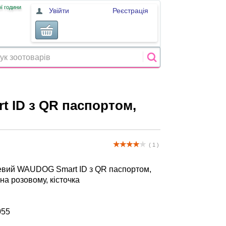
ї години
Увійти
Реєстрація
 ID з QR паспортом,
( 1 )
евий WAUDOG Smart ID з QR паспортом,
на розовому, кісточка
055