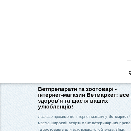
Q
Ветпрепарати та зоотоварі -
інтернет-магазин Ветмаркет: все
здоров'я та щастя ваших
улюбленців!
Ласкаво просимо до інтернет-магазину
Ветмаркет
!
маємо
широкий асортимент ветеринарних препа
та зоотоварів
для всіх ваших улюбленців.
Ліки,