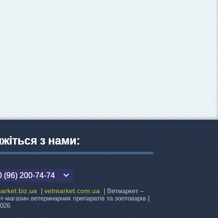
яжіться з нами:
 (96) 200-74-74
arket.biz.ua
vetmarket.com.ua
|
| Ветмаркет –
ет-магазин ветеринарних препаратів та зоотоварів |
2026