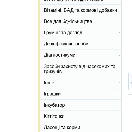
Вітаміні, БАД та кормові добавки
Все для бджільництва
Грумінг та догляд
Дезінфікуючі засоби
Діагностикуми
Засоби захисту від насекомих та
гризунів
Інше
Іграшки
Інкубатор
Кігтіточки
Ласощі та корми