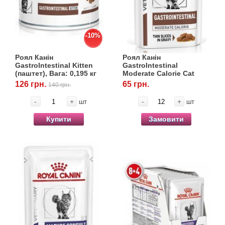
-10%
Роял Канін
Роял Канін
GastroIntestinal Kitten
GastroIntestinal
(паштет), Вага: 0,195 кг
Moderate Calorie Cat
(шматочки в соусі),
126 грн.
65 грн.
140 грн.
0,085 кг
-
+
-
+
шт
шт
Купити
Замовити