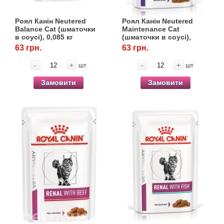
Роял Канін Neutered
Роял Канін Neutered
Balance Cat (шматочки
Maintenance Cat
в соусі), 0,085 кг
(шматочки в соусі),
0,085 кг
63 грн.
63 грн.
-
+
-
+
шт
шт
Замовити
Замовити