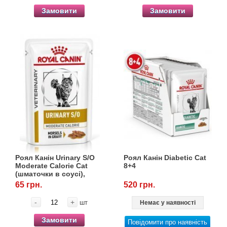
Замовити
Замовити
Роял Канін Urinary S/O
Роял Канін Diabetic Cat
Moderate Calorie Cat
8+4
(шматочки в соусі),
0,085 кг
65 грн.
520 грн.
-
+
шт
Немає у наявності
Замовити
Повідомити про наявність