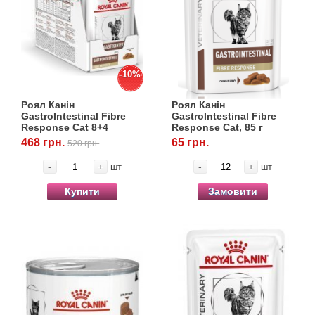
Товари для голубів
Товари для гризунів
-10%
Товари для коней
Роял Канін
Роял Канін
Товари для людей
GastroIntestinal Fibre
GastroIntestinal Fibre
Response Cat 8+4
Response Cat, 85 г
468 грн.
65 грн.
520 грн.
Хозряд - господарчі товари оптом
-
+
-
+
шт
шт
Популярні зоотоварі
Купити
Замовити
Архів / Знято з виробництва