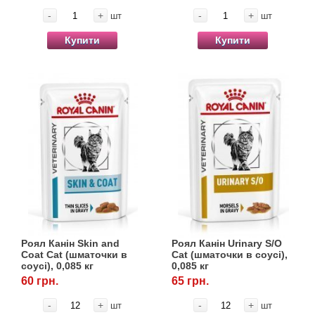
-
+
-
+
шт
шт
Купити
Купити
Роял Канін Skin and
Роял Канін Urinary S/O
Coat Cat (шматочки в
Cat (шматочки в соусі),
соусі), 0,085 кг
0,085 кг
60 грн.
65 грн.
-
+
-
+
шт
шт