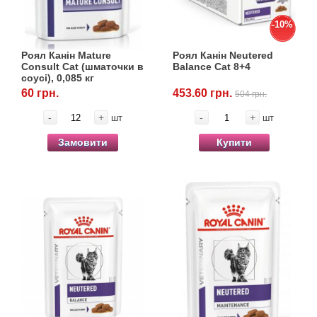
-10%
Роял Канін Mature
Роял Канін Neutered
Consult Cat (шматочки в
Balance Cat 8+4
соусі), 0,085 кг
60 грн.
453.60 грн.
504 грн.
-
+
-
+
шт
шт
Замовити
Купити