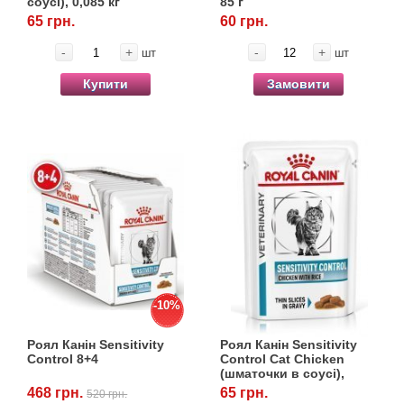
соусі), 0,085 кг
85 г
65 грн.
60 грн.
-
+
-
+
шт
шт
Купити
Замовити
-10%
Роял Канін Sensitivity
Роял Канін Sensitivity
Control 8+4
Control Cat Chicken
(шматочки в соусі),
0,085 кг
468 грн.
65 грн.
520 грн.