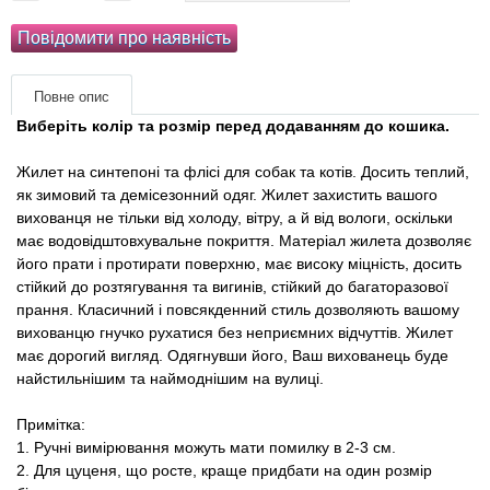
Товари для голубів
Повідомити про наявність
Товари для гризунів
Повне опис
Товари для коней
Виберіть колір та розмір перед додаванням до кошика.
Жилет на синтепоні та флісі для собак та котів. Досить теплий,
Товари для людей
як зимовий та демісезонний одяг. Жилет захистить вашого
вихованця не тільки від холоду, вітру, а й від вологи, оскільки
Хозряд - господарчі товари оптом
має водовідштовхувальне покриття. Матеріал жилета дозволяє
його прати і протирати поверхню, має високу міцність, досить
стійкий до розтягування та вигинів, стійкий до багаторазової
Популярні зоотоварі
прання. Класичний і повсякденний стиль дозволяють вашому
вихованцю гнучко рухатися без неприємних відчуттів. Жилет
Архів / Знято з виробництва
має дорогий вигляд. Одягнувши його, Ваш вихованець буде
найстильнішим та наймоднішим на вулиці.
Примітка:
1. Ручні вимірювання можуть мати помилку в 2-3 см.
2. Для цуценя, що росте, краще придбати на один розмір