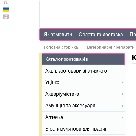
Як замовити
Оплата та доставка
Пр
Головна сторінка
Ветеринарні препарати 
К
Каталог зоотоварів
Акції, зоотовари зі знижкою
Уцінка
Акваріумістика
Амуніція та аксесуари
Аптечка
Біостимулятори для тварин