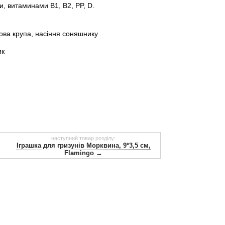
, витаминами B1, B2, PP, D.
хова крупа, насіння соняшнику
ик
наступний товар розділу:
Іграшка для гризунів Морквина, 9*3,5 см,
Flamingo →