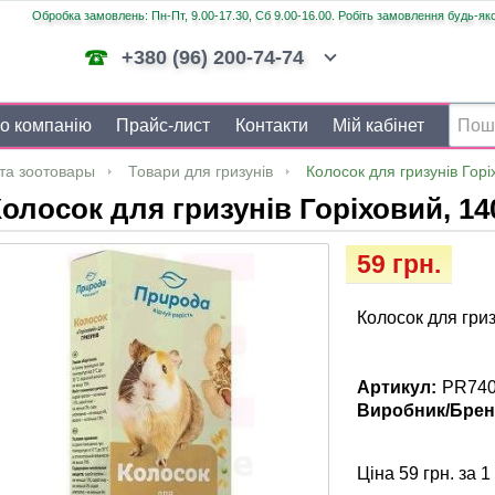
Обробка замовлень: Пн-Пт, 9.00-17.30, Сб 9.00-16.00. Робіть замовлення будь-яко
+380 (96) 200-74-74
о компанію
Прайс-лист
Контакти
Мій кабінет
та зоотовары
Товари для гризунів
Колосок для гризунів Горі
олосок для гризунів Горіховий, 14
59 грн.
Колосок для гриз
Артикул:
PR74
Виробник/Брен
Ціна 59 грн. за 1