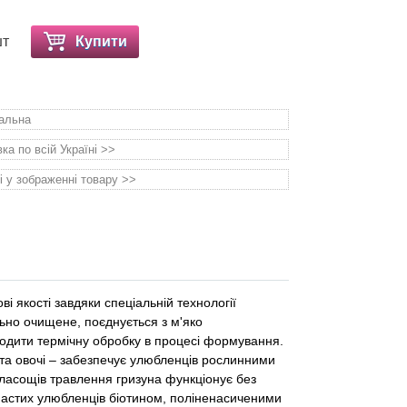
шт
Купити
уальна
а по всій Україні >>
і у зображенні товару >>
ві якості завдяки спеціальній технології
ьно очищене, поєднується з м'яко
дити термічну обробку в процесі формування.
 та овочі – забезпечує улюбленців рослинними
ласощів травлення гризуна функціонує без
хнастих улюбленців біотином, поліненасиченими