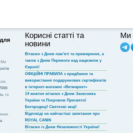
Корисні статті та
Ми 
 для
новини
Вітаємо з Днем пам'яті та примирення, а
також з Днем Перемоги над нацизмом у
 Ми
Європі!
ратів
ОФІЦІЙНІ ПРАВИЛА з придбання та
використання подарункових сертифікатів
хів,
в інтернет-магазині «Ветмаркет»
7000
14 жовтня вітаємо з Днем Захисника
ть
та
України та Покровом Пресвятої
Богородиці! Святкові акції
Відповіді на найчастіші запитання про
лених
ROYAL CANIN
за
Вітаємо із Днем Незалежності України!