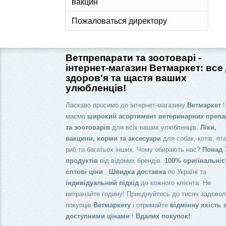
вакцин
Пожаловаться директору
Ветпрепарати та зоотоварі -
інтернет-магазин Ветмаркет: все
здоров'я та щастя ваших
улюбленців!
Ласкаво просимо до інтернет-магазину
Ветмаркет
!
маємо
широкий асортимент ветеринарних препа
та зоотоварів
для всіх ваших улюбленців.
Ліки,
вакцини, корми та аксесуари
для собак, котів, пта
риб та багатьох інших. Чому обирають нас?
Понад 
продуктів
від відомих брендів.
100% оригінальніс
оптові ціни
.
Швидка доставка
по Україні та
індивідуальний підхід
до кожного клієнта. Не
витрачайте годину! Приєднуйтесь до тисяч задово
покупців
Ветмаркету
і отримайте
відмінну якість 
доступними цінами
!
Вдалих покупок!