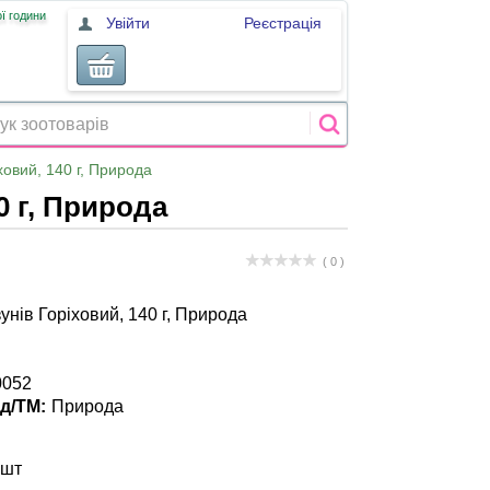
ї години
Увійти
Реєстрація
ховий, 140 г, Природа
0 г, Природа
( 0 )
унів Горіховий, 140 г, Природа
0052
д/ТМ:
Природа
 шт