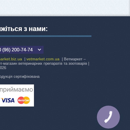
яжіться з нами:
 (96) 200-74-74
arket.biz.ua
vetmarket.com.ua
|
| Ветмаркет –
ет-магазин ветеринарних препаратів та зоотоварів |
2026
одукція сертифікована
КНОПКА
ЗВ'ЯЗКУ