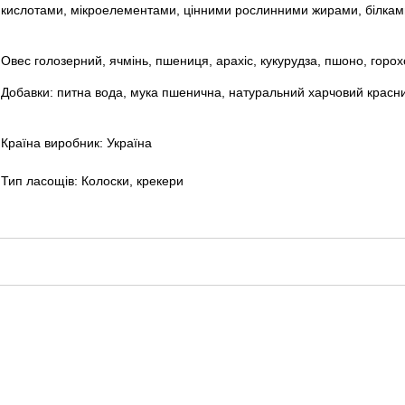
кислотами, мікроелементами, цінними рослинними жирами, білками
Овес голозерний, ячмінь, пшениця, арахіс, кукурудза, пшоно, горо
Добавки: питна вода, мука пшенична, натуральний харчовий красн
Країна виробник: Україна
Тип ласощів: Колоски, крекери