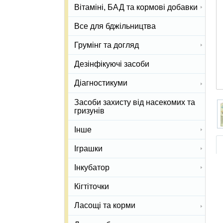
Вітаміні, БАД та кормові добавки
Все для бджільництва
Грумінг та догляд
Дезінфікуючі засоби
Діагностикуми
Засоби захисту від насекомих та
гризунів
Інше
Іграшки
Інкубатор
Кігтіточки
Ласощі та корми