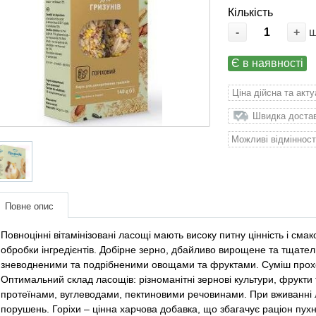
Кількість
-
+
Є в наявності
Ціна дійсна та акт
Швидка доставк
Можливі відмінност
Повне опис
Повноцінні вітамінізовані ласощі мають високу питну цінність і смако
обробки інгредієнтів. Добірне зерно, дбайливо вирощене та тщател
зневодненими та подрібненими овощами та фруктами. Суміш прохо
Оптимальний склад ласощів: різноманітні зернові культури, фрукти
протеїнами, вуглеводами, пектиновими речовинами. При вживанні 
порушень. Горіхи – цінна харчова добавка, що збагачує раціон пу