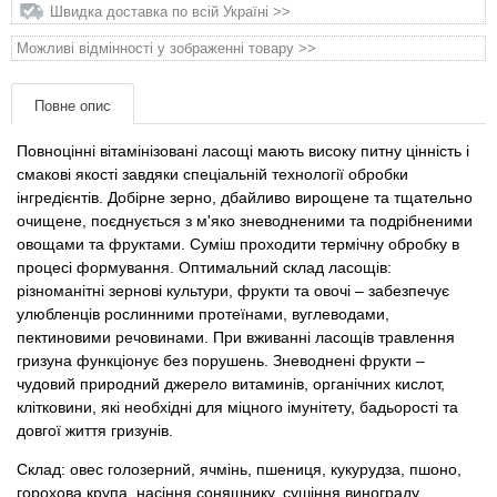
Товари для голубів
Швидка доставка по всій Україні >>
Можливі відмінності у зображенні товару >>
Товари для гризунів
Повне опис
Товари для коней
Повноцінні вітамінізовані ласощі мають високу питну цінність і
смакові якості завдяки спеціальній технології обробки
Товари для людей
інгредієнтів. Добірне зерно, дбайливо вирощене та тщательно
очищене, поєднується з м'яко зневодненими та подрібненими
Хозряд - господарчі товари оптом
овощами та фруктами. Суміш проходити термічну обробку в
процесі формування. Оптимальний склад ласощів:
різноманітні зернові культури, фрукти та овочі – забезпечує
Популярні зоотоварі
улюбленців рослинними протеїнами, вуглеводами,
пектиновими речовинами. При вживанні ласощів травлення
Архів / Знято з виробництва
гризуна функціонує без порушень. Зневоднені фрукти –
чудовий природний джерело витаминів, органічних кислот,
клітковини, які необхідні для міцного імунітету, бадьорості та
довгої життя гризунів.
Склад: овес голозерний, ячмінь, пшениця, кукурудза, пшоно,
горохова крупа, насіння соняшнику, сушіння винограду.