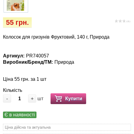
Кігтіточки
Vet Diet Canine Wet - ветеринарные диеты
для собак
Ласощі та корма
55 грн.
( 0 )
Лежаки, будиночки, охолоджуючи
Колосок для гризунів Фруктовий, 140 г, Природа
килимки
Миски, автогодівниці, поілки
Артикул:
PR740057
Виробник/Бренд/ТМ:
Природа
Одяг та взуття
Ціна 55 грн. за 1 шт
Перенесення, сумки, клітини
Кількість
-
+
шт
Купити
Післяопераційні засоби та витратні
матеріали
Є в наявності
Подарункові сертифікати
Ціна дійсна та актуальна