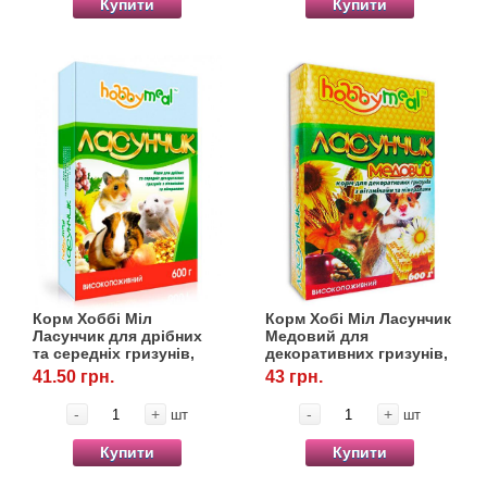
Купити
Купити
Корм Хоббі Міл
Корм Хобі Міл Ласунчик
Ласунчик для дрібних
Медовий для
та середніх гризунів,
декоративних гризунів,
600 г, OLKAR. (Олкар)
600 г, OLKAR. (Олкар)
41.50 грн.
43 грн.
-
+
-
+
шт
шт
Купити
Купити