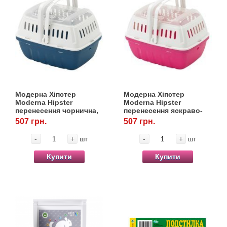
Модерна Хіпстер
Модерна Хіпстер
Moderna Hipster
Moderna Hipster
перенесення чорнична,
перенесення яскраво-
23*17*16,2 см
рожева, 23*17*16,2 см
507 грн.
507 грн.
-
+
-
+
шт
шт
Купити
Купити