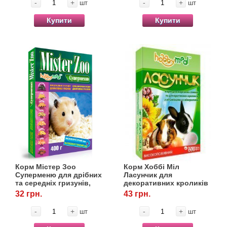
-
+
-
+
шт
шт
Купити
Купити
Корм Містер Зоо
Корм Хоббі Міл
Суперменю для дрібних
Ласунчик для
та середніх гризунів,
декоративних кроликів
400 г, OLKAR. (Олкар)
та морських свинок,
32 грн.
43 грн.
600 г, OLKAR. (Олкар)
-
+
-
+
шт
шт