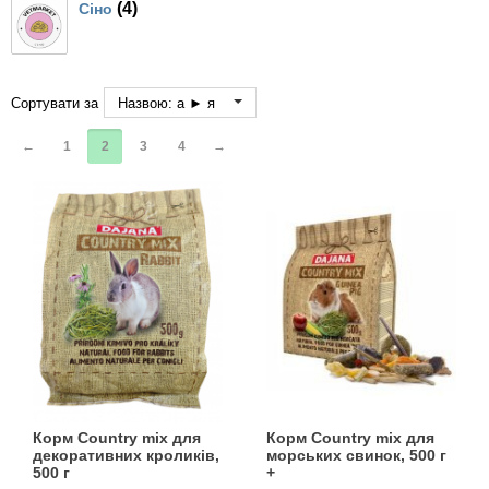
Кігтіточки
(4)
Сіно
собак
Ласощі та корми
Сортувати за
Назвою: а ► я
Лежаки, будиночки, охолоджуючи
коврики
←
1
2
3
4
→
Миски, автогодівниці, поїлки
Одяг та взуття
Перенесення, сумки, клітини
Післяопераційні засоби та витратні
матеріали
Корм Country mix для
Корм Country mix для
Подарункові сертифікати
декоративних кроликів,
морських свинок, 500 г
500 г
+