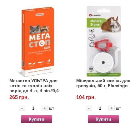
Мегастоп УЛЬТРА для
Мінеральний камінь для
котів та тхорів всіх
гризунів, 50 г, Flamingo
порід до 4 кг, 4 піп.*0,4
мл, ProVET
265 грн.
104 грн.
-
+
-
+
шт
шт
Купити
Купити