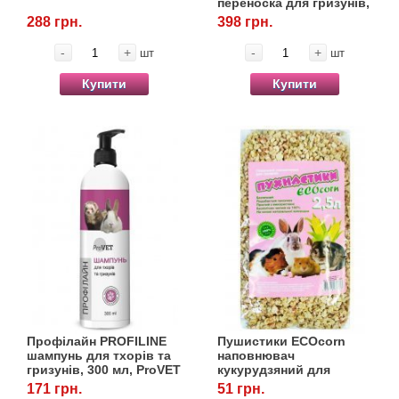
переноска для гризунів,
30*23*21 см, червона
288 грн.
398 грн.
-
+
-
+
шт
шт
Купити
Купити
Профілайн PROFILINE
Пушистики ECOcorn
шампунь для тхорів та
наповнювач
гризунів, 300 мл, ProVET
кукурудзяний для
гризунів, 2,5 л
171 грн.
51 грн.