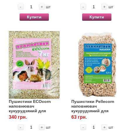
-
+
-
+
шт
шт
Купити
Купити
Пушистики ECOcorn
Пушистики Pellecorn
наповнювач
наповнювач
кукурудзяний для
кукурудзяний для
гризунів, 7 кг
гризунів, 2,5 л
340 грн.
63 грн.
-
+
-
+
шт
шт