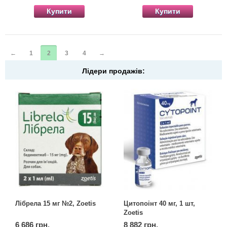
Купити
Купити
←
1
2
3
4
→
Лідери продажів:
Лібрела 15 мг №2, Zoetis
Цитопоінт 40 мг, 1 шт,
Zoetis
6 686 грн.
8 882 грн.