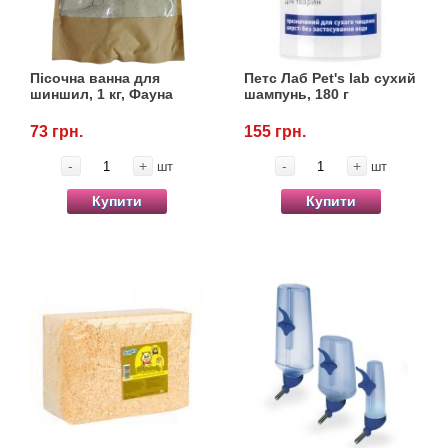
Пісочна ванна для
Петс Лаб Pet's lab сухий
шиншил, 1 кг, Фауна
шампунь, 180 г
73 грн.
155 грн.
-
+
-
+
шт
шт
Купити
Купити