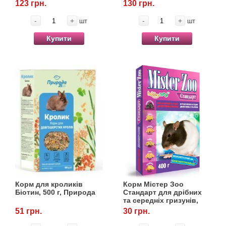
123 грн.
130 грн.
Товари для голубів
-
+
-
+
шт
шт
Товари для гризунів
Купити
Купити
Товари для коней
Товари для людей
Хозряд - господарчі товари оптом
Популярні зоотоварі
Архів / Знято з виробництва
Корм для кроликів
Корм Містер Зоо
Біотин, 500 г, Природа
Стандарт для дрібних
та середніх гризунів,
400 г, OLKAR. (Олкар)
51 грн.
30 грн.