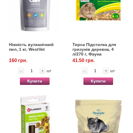
Ніжність вулканічний
Тирса Підстилка для
пил, 1 кг, WestVet
гризунів деревна, 4
л/270 г, Фауна
160 грн.
41.50 грн.
-
+
-
+
шт
шт
Купити
Купити