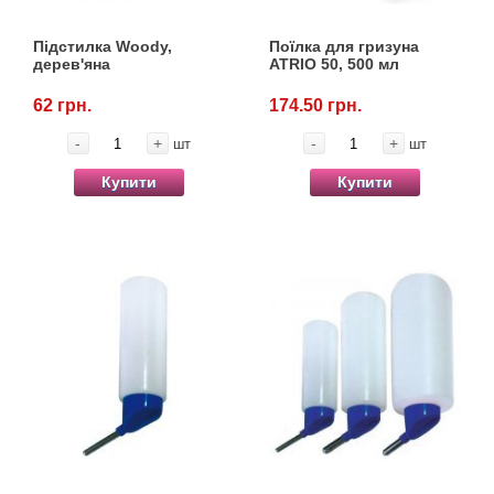
Підстилка Woody,
Поїлка для гризуна
дерев'яна
ATRIO 50, 500 мл
62 грн.
174.50 грн.
-
+
-
+
шт
шт
Купити
Купити