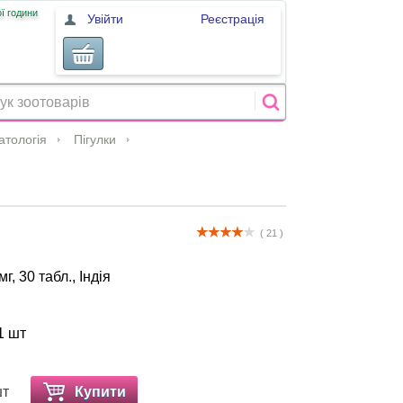
ї години
Увійти
Реєстрація
атологія
Пігулки
( 21 )
г, 30 табл., Індія
1 шт
шт
Купити