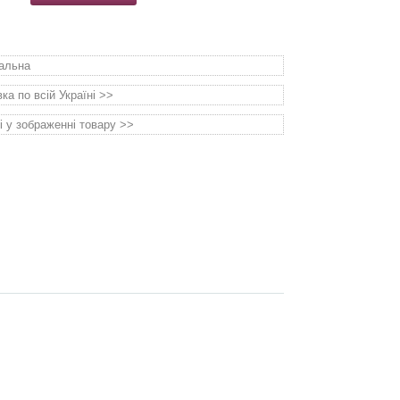
уальна
а по всій Україні >>
і у зображенні товару >>