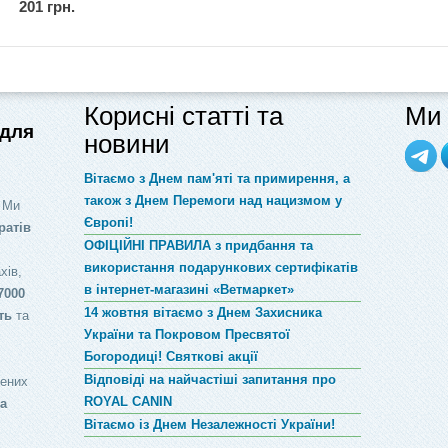
Vitomax
201 грн.
Корисні статті та
Ми 
 для
новини
Вітаємо з Днем пам'яті та примирення, а
також з Днем Перемоги над нацизмом у
 Ми
Європі!
ратів
ОФІЦІЙНІ ПРАВИЛА з придбання та
використання подарункових сертифікатів
хів,
в інтернет-магазині «Ветмаркет»
7000
14 жовтня вітаємо з Днем Захисника
ть
та
України та Покровом Пресвятої
Богородиці! Святкові акції
Відповіді на найчастіші запитання про
лених
ROYAL CANIN
за
Вітаємо із Днем Незалежності України!