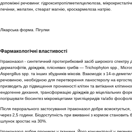
допоміжні речовини: гідроксипропілметилцелюлоза, мікрокристалічн
печінки, желатин, стеарат магнію, кроскармелоза натрію.
Лікарська форма. Пігулки
Фармакологічні властивості
Ітраконазол - синтетичний протигрибковий засіб широкого спектру д
дерматофітів, дріжджів, пліснявих грибів — Trichophyton spp., Micro
Aspergillus spp. та інших збудників мікозів. Взаємодіє з 14-α-дем
речовиною, необхідною для перетворення ланостеролу на ергостер
призводить до підвищення проникності клітин та витікання клітинног
ендогенне дихання, трансформацію дріжджів до міцеліальних форм
погіршувати біосинтез мікроміцетами тригліцеридів та/або фосфоліп
Після перорального застосування ітраконазол добре всмоктується,
через 2,5 години. Біодоступність при вживанні з кормом становить 
шлунок зростає на 30%.
Ітраконазол добре проникає у тканини. Його концентрації у легенях, п