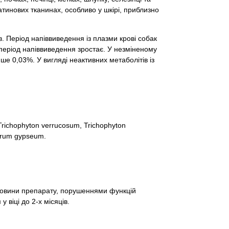
ратинових тканинах, особливо у шкірі, приблизно
в. Період напіввиведення із плазми крові собак
 період напіввиведення зростає. У незміненому
нше 0,03%. У вигляді неактивних метаболітів із
Trichophyton verrucosum, Trichophyton
orum gypseum.
ечовини препарату, порушеннями функцій
 віці до 2-х місяців.