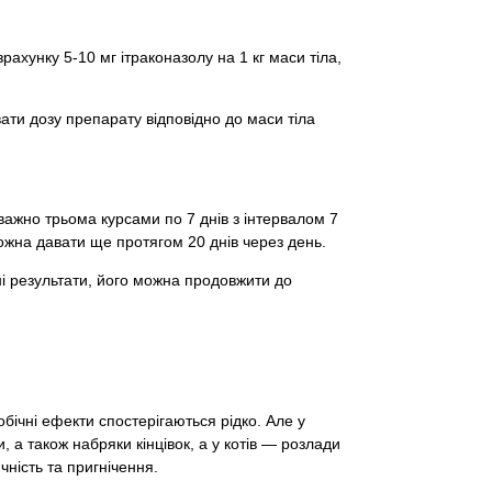
хунку 5-10 мг ітраконазолу на 1 кг маси тіла,
ати дозу препарату відповідно до маси тіла
важно трьома курсами по 7 днів з інтервалом 7
ожна давати ще протягом 20 днів через день.
і результати, його можна продовжити до
бічні ефекти спостерігаються рідко. Але у
, а також набряки кінцівок, а у котів — розлади
чність та пригнічення.