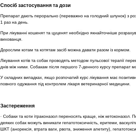
Спосіб застосування та дози
Препарат дають перорально (переважно на голодний шлунок) з розра
1 раз на день.
При лікуванні кошенят та цуценят необхідно якнайточніше розрахув
вихованця.
Дорослим котам та котятам засіб можна давати разом із кормом.
Лікування котів та собак проводять методом пульсової терапії пере
днів між ними. Собакам після першого 7-денного курсу препарат м
У складних випадках, якщо розпочатий курс лікування має позитивн
повного одужання під контролем лікаря ветеринарної медицини.
Застереження
· Собаки та коти ітраконазол переносять краще, ніж кетоконазол. По
деяких собак можуть виникати гепатотоксичність, еритеми, васкуліти
ШКТ (анорексія, втрата ваги, рвота, зниження апетиту), гепатотокси