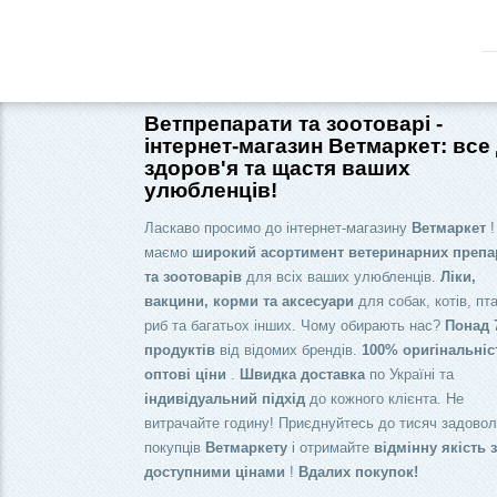
Ветпрепарати та зоотоварі -
інтернет-магазин Ветмаркет: все
здоров'я та щастя ваших
улюбленців!
Ласкаво просимо до інтернет-магазину
Ветмаркет
!
маємо
широкий асортимент ветеринарних препа
та зоотоварів
для всіх ваших улюбленців.
Ліки,
вакцини, корми та аксесуари
для собак, котів, пта
риб та багатьох інших. Чому обирають нас?
Понад 
продуктів
від відомих брендів.
100% оригінальніс
оптові ціни
.
Швидка доставка
по Україні та
індивідуальний підхід
до кожного клієнта. Не
витрачайте годину! Приєднуйтесь до тисяч задово
покупців
Ветмаркету
і отримайте
відмінну якість 
доступними цінами
!
Вдалих покупок!