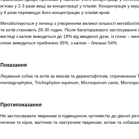
м'язах у 2-3 рази вищі за концентрації у плазмі. Концентрація у ке
у 4 рази перевищує його концентрацію у плазмі крові.
Метаболізується у печінці з утворенням великої кількості метаболіті
та котів становить 28-30 годин. Після багаторазового застосування
вигляді з калом виводиться до 18% від введеної дози, із січою – ме
січою виводиться приблизно 35%, з калом – близько 54%.
Показання
Лікування собак та котів за мікозів та дерматофітозів, спричинених 
mentagrophytes, Trichophyton equinum, Microsporum canis, Microsp
Протипоказання
Не застосовувати тваринам із підвищеною чутливістю до діючої р
печінки та нірок, вагітним та лактуючим тваринам, котам та собакам у