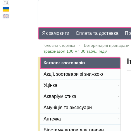
Як замовити
Оплата та доставка
Пр
Головна сторінка
Ветеринарні препарати 
Ітраконазол 100 мг, 30 табл., Індія
І
Каталог зоотоварів
Акції, зоотовари зі знижкою
Уцінка
Акваріумістика
Амуніція та аксесуари
Аптечка
Біостимулятори для тварин