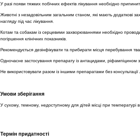
У разі появи тяжких побічних ефектів лікування необхідно припинит
Животні з незадовільним загальним станом, які мають додаткові з
нагляду під час лікування.
Котам та собакам із серцевими захворюваннями необхідно проводи
погіршення клінічних показників.
Рекомендується дезінфікувати та прибирати місця перебування твари
Одночасне застосування препарату із антацидами, ріфампіцином зн
Не використовувати разом із іншими препаратами без консультації
Умови зберігання
У сухому, темному, недоступному для дітей місці при температурі ві
Термін придатності