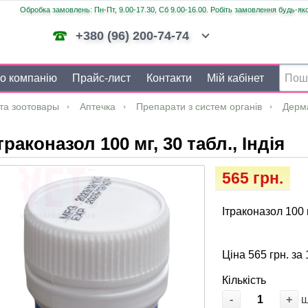
Обробка замовлень: Пн-Пт, 9.00-17.30, Сб 9.00-16.00. Робіть замовлення будь-яко
+380 (96) 200-74-74
о компанію
Прайс-лист
Контакти
Мій кабінет
та зоотовары
Аптечка
Препарати з систем органів
Дерм
траконазол 100 мг, 30 табл., Індія
565 грн.
Ітраконазол 100 м
Ціна 565 грн. за 
Кількість
-
+