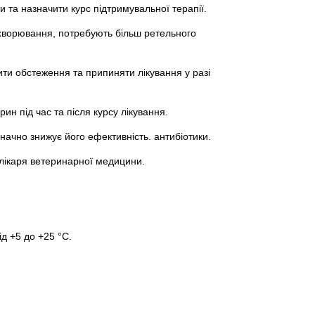
и та назначити курс підтримувальної терапії.
ахворювання, потребують більш ретельного
ти обстеження та припиняти лікування у разі
н під час та після курсу лікування.
ачно знижує його ефективність. антибіотики.
 лікаря ветеринарної медицини.
д +5 до +25 °С.