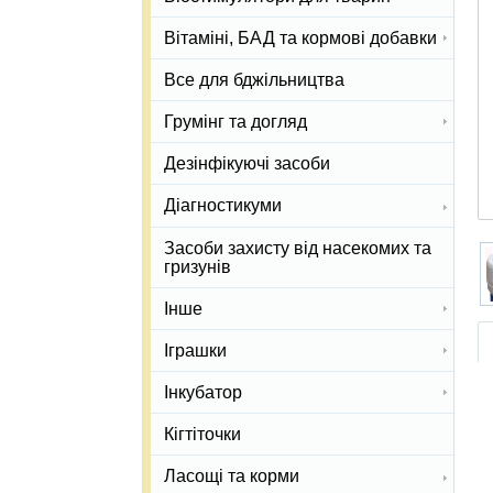
Вітаміні, БАД та кормові добавки
Все для бджільництва
Грумінг та догляд
Дезінфікуючі засоби
Діагностикуми
Засоби захисту від насекомих та
гризунів
Інше
Іграшки
Інкубатор
Кігтіточки
Ласощі та корми