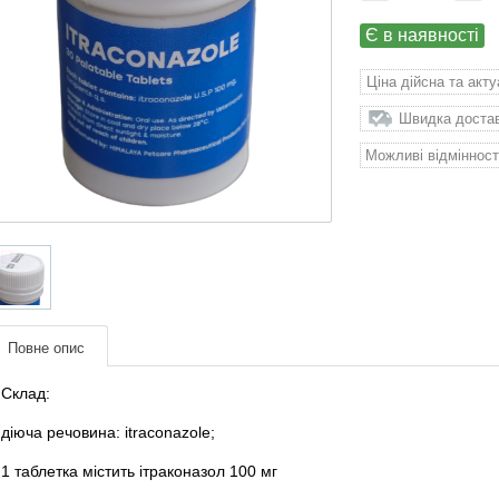
Є в наявності
Ціна дійсна та акт
Швидка доставк
Можливі відмінност
Повне опис
Склад:
діюча речовина: itraconazole;
1 таблетка містить ітраконазол 100 мг