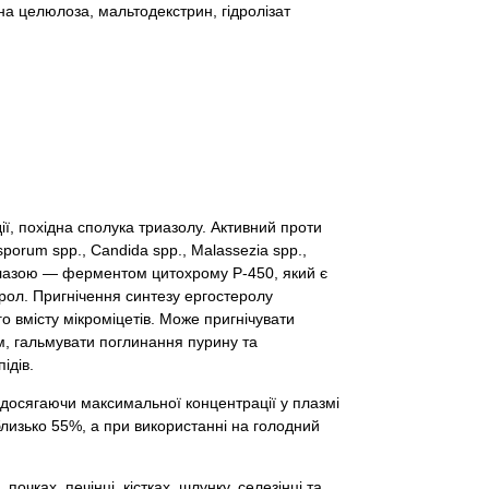
а целюлоза, мальтодекстрин, гідролізат
ії, похідна сполука триазолу. Активний проти
sporum spp., Candida spp., Malassezia spp.,
етилазою — ферментом цитохрому Р-450, який є
ол. Пригнічення синтезу ергостеролу
о вмісту мікроміцетів. Може пригнічувати
, гальмувати поглинання пурину та
ідів.
 досягаючи максимальної концентрації у плазмі
близько 55%, а при використанні на голодний
очках, печінці, кістках, шлунку, селезінці та