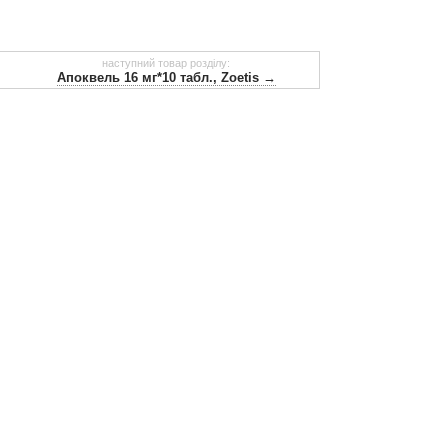
наступний товар розділу:
Апоквель 16 мг*10 табл., Zoetis →