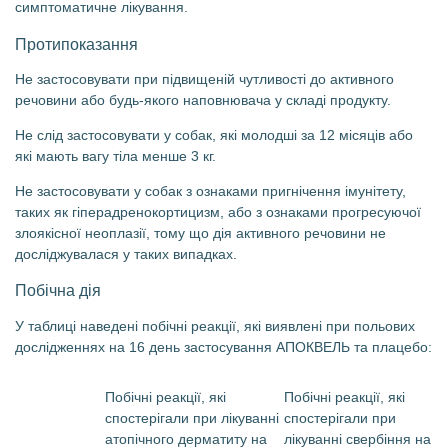
симптоматичне лікування.
Протипоказання
Не застосовувати при підвищеній чутливості до активного
речовини або будь-якого наповнювача у складі продукту.
Не слід застосовувати у собак, які молодші за 12 місяців або
які мають вагу тіла менше 3 кг.
Не застосовувати у собак з ознаками пригнічення імунітету,
таких як гіперадренокортицизм, або з ознаками прогресуючої
злоякісної неоплазії, тому що дія активного речовини не
досліджувалася у таких випадках.
Побічна дія
У таблиці наведені побічні реакції, які виявлені при польових
дослідженнях на 16 день застосування АПОКВЕЛЬ та плацебо:
Побічні реакції, які
Побічні реакції, які
спостерігали при лікуванні
спостерігали при
атопічного дерматиту на
лікуванні свербіння на