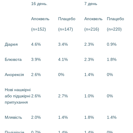
16 день.
7 день
Апоквель
Плацебо
Апоквель
Плацебо
(n=152)
(n=147)
(n=216)
(n=220)
Діарея
4.6%
3.4%
2.3%
0.9%
Блювота
3.9%
4.1%
2.3%
1.8%
Анорексія
2.6%
0%
1.4%
0%
Нові нашкірні
або підшкірні
2.6%
2.7%
1.0%
0%
припухання
Млявість
2.0%
1.4%
1.8%
1.4%
Полідіпсія
0.7%
1.4%
1.4%
0%