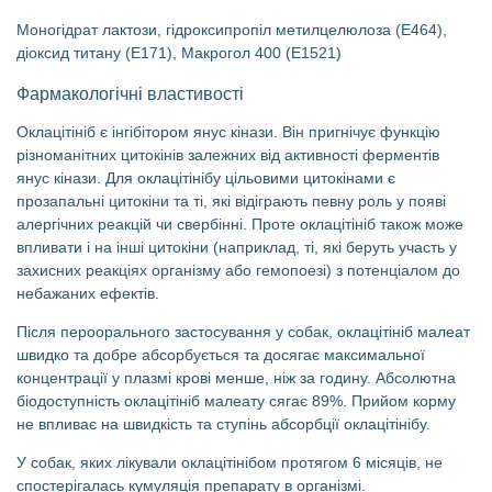
Моногідрат лактози, гідроксипропіл метилцелюлоза (Е464),
діоксид титану (Е171), Макрогол 400 (Е1521)
Фармакологічні властивості
Оклацітініб є інгібітором янус кінази. Він пригнічує функцію
різноманітних цитокінів залежних від активності ферментів
янус кінази. Для оклацітінібу цільовими цитокінами є
прозапальні цитокіни та ті, які відіграють певну роль у появі
алергічних реакцій чи свербінні. Проте оклацітініб також може
впливати і на інші цитокіни (наприклад, ті, які беруть участь у
захисних реакціях організму або гемопоезі) з потенціалом до
небажаних ефектів.
Після пероорального застосування у собак, оклацітініб малеат
швидко та добре абсорбується та досягає максимальної
концентрації у плазмі крові менше, ніж за годину. Абсолютна
біодоступність оклацітініб малеату сягає 89%. Прийом корму
не впливає на швидкість та ступінь абсорбції оклацітінібу.
У собак, яких лікували оклацітінібом протягом 6 місяців, не
спостерігалась кумуляція препарату в організмі.