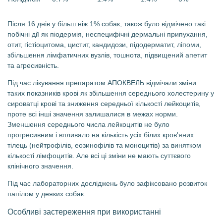
Після 16 днів у більш ніж 1% собак, також було відмічено такі
побічні дії як піодермія, неспецифічні дермальні припухання,
отит, гістіоцитома, цистит, кандидози, підодерматит, ліпоми,
збільшення лімфатичних вузлів, тошнота, підвищений апетит
та агресивність.
Під час лікування препаратом АПОКВЕЛЬ відмічали зміни
таких показників крові як збільшення середнього холестерину у
сироватці крові та зниження середньої кількості лейкоцитів,
проте всі інші значення залишалися в межах норми.
Зменшення середнього числа лейкоцитів не було
прогресивним і впливало на кількість усіх білих кров'яних
тілець (нейтрофілів, еозинофілів та моноцитів) за винятком
кількості лімфоцитів. Але всі ці зміни не мають суттєвого
клінічного значення.
Під час лабораторних досліджень було зафіксовано розвиток
папілом у деяких собак.
Особливі застереження при використанні