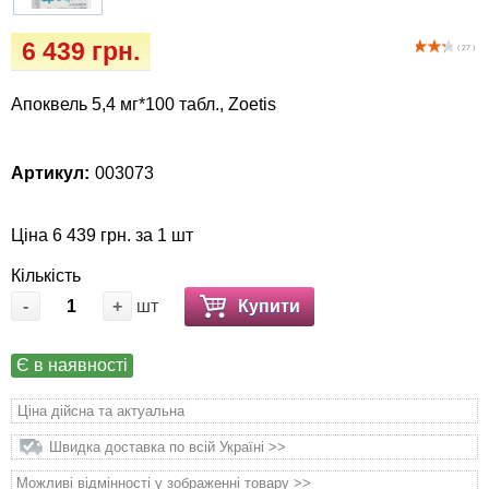
Кігтіточки
Vet Diet Canine Wet - ветеринарные диеты
6 439 грн.
для собак
( 27 )
Ласощі та корма
Апоквель 5,4 мг*100 табл., Zoetis
Лежаки, будиночки, охолоджуючи
килимки
Артикул:
003073
Миски, автогодівниці, поілки
Ціна 6 439 грн. за 1 шт
Одяг та взуття
Кількість
Переноски, сумки, клітки
-
+
шт
Купити
Післяопераційні засоби та витратні
Є в наявності
матеріали
Ціна дійсна та актуальна
Подарункові сертифікати
Швидка доставка по всій Україні >>
Можливі відмінності у зображенні товару >>