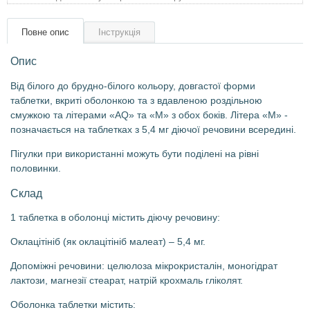
Товари для голубів
Повне опис
Інструкція
Товари для гризунів
Опис
Товари для коней
Від білого до брудно-білого кольору, довгастої форми
таблетки, вкриті оболонкою та з вдавленою роздільною
Товари для людей
смужкою та літерами «AQ» та «M» з обох боків. Літера «M» -
позначається на таблетках з 5,4 мг діючої речовини всередині.
Хозряд - господарчі товари оптом
Пігулки при використанні можуть бути поділені на рівні
половинки.
Популярні зоотоварі
Склад
Архів / Знято з виробництва
1 таблетка в оболонці містить діючу речовину:
Оклацітініб (як оклацітініб малеат) – 5,4 мг.
Допоміжні речовини: целюлоза мікрокристалін, моногідрат
лактози, магнезії стеарат, натрій крохмаль гліколят.
Оболонка таблетки містить: