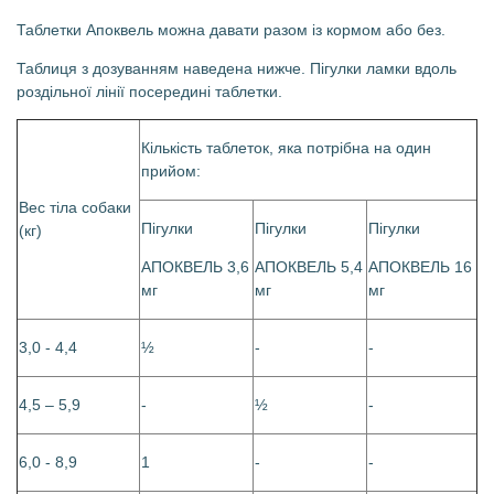
Таблетки Апоквель можна давати разом із кормом або без.
Таблиця з дозуванням наведена нижче. Пігулки ламки вдоль
роздільної лінії посередині таблетки.
Кількість таблеток, яка потрібна на один
прийом:
Вес тіла собаки
Пігулки
Пігулки
Пігулки
(кг)
АПОКВЕЛЬ 3,6
АПОКВЕЛЬ 5,4
АПОКВЕЛЬ 16
мг
мг
мг
3,0 - 4,4
½
-
-
4,5 – 5,9
-
½
-
6,0 - 8,9
1
-
-