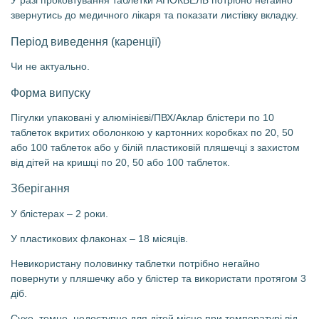
У разі проковтування таблетки АПОКВЕЛЬ потрібно негайно
звернутись до медичного лікаря та показати листівку вкладку.
Період виведення (каренції)
Чи не актуально.
Форма випуску
Пігулки упаковані у алюмінієві/ПВХ/Аклар блістери по 10
таблеток вкритих оболонкою у картонних коробках по 20, 50
або 100 таблеток або у білій пластиковій пляшечці з захистом
від дітей на кришці по 20, 50 або 100 таблеток.
Зберігання
У блістерах – 2 роки.
У пластикових флаконах – 18 місяців.
Невикористану половинку таблетки потрібно негайно
повернути у пляшечку або у блістер та використати протягом 3
діб.
Сухе, темне, недоступне для дітей місце при температурі від