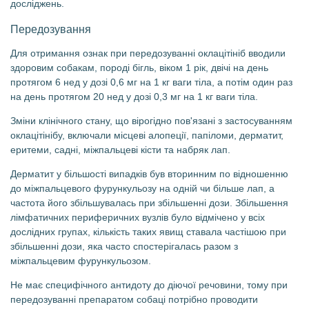
досліджень.
Передозування
Для отримання ознак при передозуванні оклацітініб вводили
здоровим собакам, породі бігль, віком 1 рік, двічі на день
протягом 6 нед у дозі 0,6 мг на 1 кг ваги тіла, а потім один раз
на день протягом 20 нед у дозі 0,3 мг на 1 кг ваги тіла.
Зміни клінічного стану, що вірогідно пов'язані з застосуванням
оклацітінібу, включали місцеві алопеції, папіломи, дерматит,
еритеми, садні, міжпальцеві кісти та набряк лап.
Дерматит у більшості випадків був вторинним по відношенню
до міжпальцевого фурункульозу на одній чи більше лап, а
частота його збільшувалась при збільшенні дози. Збільшення
лімфатичних периферичних вузлів було відмічено у всіх
дослідних групах, кількість таких явищ ставала частішою при
збільшенні дози, яка часто спостерігалась разом з
міжпальцевим фурункульозом.
Не має специфічного антидоту до діючої речовини, тому при
передозуванні препаратом собаці потрібно проводити