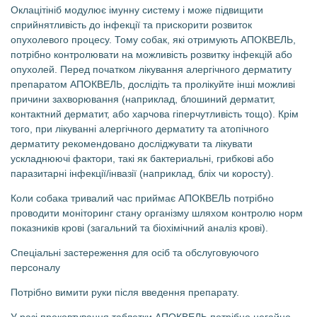
Оклацітініб модулює імунну систему і може підвищити
сприйнятливість до інфекції та прискорити розвиток
опухолевого процесу. Тому собак, які отримують АПОКВЕЛЬ,
потрібно контролювати на можливість розвитку інфекцій або
опухолей. Перед початком лікування алергічного дерматиту
препаратом АПОКВЕЛЬ, дослідіть та пролікуйте інші можливі
причини захворювання (наприклад, блошиний дерматит,
контактний дерматит, або харчова гіперчутливість тощо). Крім
того, при лікуванні алергічного дерматиту та атопічного
дерматиту рекомендовано досліджувати та лікувати
ускладнюючі фактори, такі як бактериальні, грибкові або
паразитарні інфекції/інвазії (наприклад, бліх чи коросту).
Коли собака тривалий час приймає АПОКВЕЛЬ потрібно
проводити моніторинг стану організму шляхом контролю норм
показників крові (загальний та біохімічний аналіз крові).
Спеціальні застереження для осіб та обслуговуючого
персоналу
Потрібно вимити руки після введення препарату.