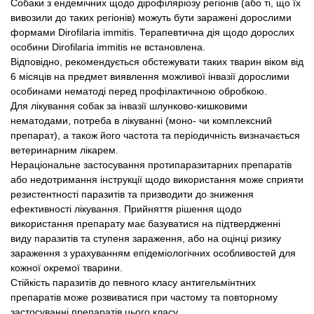
Собаки з ендемічних щодо дірофіляріозу регіонів (або ті, що їх
вивозили до таких регіонів) можуть бути заражені дорослими
формами Dirofilaria immitis. Терапевтична дія щодо дорослих
особини Dirofilaria immitis не встановлена.
Відповідно, рекомендується обстежувати таких тварин віком від
6 місяців на предмет виявлення можливої ​​інвазії дорослими
особинами нематоді перед профілактичною обробкою.
Для лікування собак за інвазії шлунково-кишковими
нематодами, потреба в лікуванні (моно- чи комплексний
препарат), а також його частота та періодичність визначається
ветеринарним лікарем.
Нераціональне застосування протипаразитарних препаратів
або недотримання інструкції щодо використання може сприяти
резистентності паразитів та призводити до зниження
ефективності лікування. Прийняття рішення щодо
використання препарату має базуватися на підтвердженні
виду паразитів та ступеня зараження, або на оцінці ризику
зараження з урахуванням епідеміологічних особливостей для
кожної окремої тварини.
Стійкість паразитів до певного класу антигельмінтних
препаратів може розвиватися при частому та повторному
застосуванні препаратів цього класу.