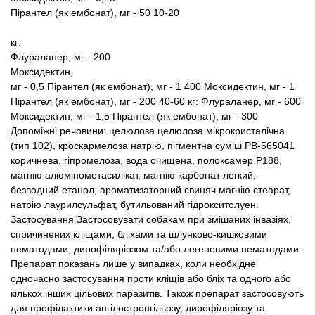
Пірантел (як ембонат), мг - 50
10-20
кг:
Флураланер, мг - 200
Моксидектин,
мг - 0,5 Пірантел (як ембонат),
мг - 1 400
Моксидектин, мг - 1
Пірантел (як ембонат), мг - 200
40-60 кг:
Флураланер, мг - 600
Моксидектин, мг - 1,5
Пірантел (як ембонат), мг - 300
Допоміжні речовини: целюлоза целюлоза мікрокристалічна
(тип 102), кроскармелоза натрію, пігментна суміш PB-565041
коричнева, гіпромелоза, вода очищена, полоксамер P188,
магнію алюмінометасилікат, магнію карбонат легкий,
безводний етанол, ароматизаторний свиняч магнію стеарат,
натрію лаурилсульфат, бутильований гідрокситолуен.
Застосування Застосовувати собакам при змішаних інвазіях,
спричинених кліщами, бліхами та шлунково-кишковими
нематодами, дирофіляріозом та/або легеневими нематодами.
Препарат показань лише у випадках, коли необхідне
одночасно застосування проти кліщів або бліх та одного або
кількох інших цільових паразитів. Також препарат застосовують
для профілактики ангілостронгільозу, дирофіляріозу та