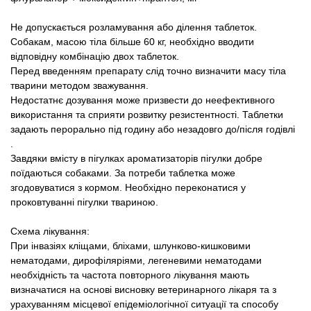
Не допускається розламування або ділення таблеток.
Собакам, масою тіла більше 60 кг, необхідно вводити
відповідну комбінацію двох таблеток.
Перед введенням препарату слід точно визначити масу тіла
тварини методом зважування.
Недостатнє дозування може призвести до неефективного
використання та сприяти розвитку резистентності.
Таблетки
задають перорально під годину або незадовго до/після годівлі
.
Завдяки вмісту в пігулках ароматизаторів пігулки добре
поїдаються собаками. За потреби таблетка може
згодовуватися з кормом. Необхідно переконатися у
проковтуванні пігулки твариною.
Схема лікування:
При інвазіях кліщами, бліхами, шлунково-кишковими
нематодами, дирофіляріями, легеневими нематодами
необхідність та частота повторного лікування мають
визначатися на основі висновку ветеринарного лікаря та з
урахуванням місцевої епідеміологічної ситуації та способу