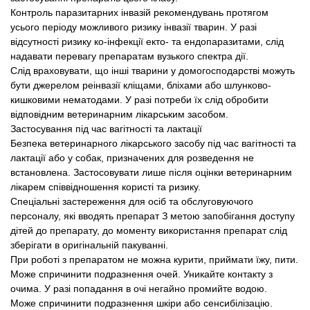
Контроль паразитарних інвазій рекомендувань протягом
усього періоду можливого ризику інвазії тварин. У разі
відсутності ризику ко-інфекції екто- та ендопаразитами, слід
надавати перевагу препаратам вузького спектра дії.
Слід враховувати, що інші тварини у домогосподарстві можуть
бути джерелом реінвазії кліщами, бліхами або шлунково-
кишковими нематодами. У разі потреби їх слід обробити
відповідним ветеринарним лікарським засобом.
Застосування під час вагітності та лактації
Безпека ветеринарного лікарського засобу під час вагітності та
лактації або у собак, призначених для розведення не
встановлена. Застосовувати лише після оцінки ветеринарним
лікарем співвідношення користі та ризику.
Спеціальні застереження для осіб та обслуговуючого
персоналу, які вводять препарат З метою запобігання доступу
дітей до препарату, до моменту використання препарат слід
зберігати в оригінальній пакуванні.
При роботі з препаратом не можна курити, приймати їжу, пити.
Може спричинити подразнення очей. Уникайте контакту з
очима. У разі попадання в очі негайно промийте водою.
Може спричинити подразнення шкіри або сенсибілізацію.