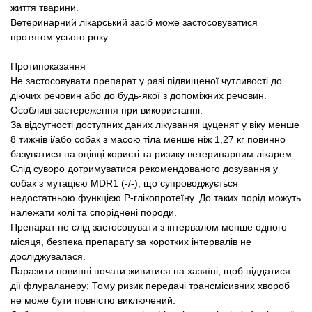
життя тварини.
Ветеринарний лікарський засіб може застосовуватися
протягом усього року.
Протипоказання
Не застосовувати препарат у разі підвищеної чутливості до
діючих речовин або до будь-якої з допоміжних речовин.
Особливі застереження при використанні:
За відсутності доступних даних лікування цуценят у віку менше
8 тижнів і/або собак з масою тіла менше ніж 1,27 кг повинно
базуватися на оцінці користі та ризику ветеринарним лікарем.
Слід суворо дотримуватися рекомендованого дозування у
собак з мутацією MDR1 (-/-), що супроводжується
недостатньою функцією P-глікопротеїну. До таких порід можуть
належати колі та споріднені породи.
Препарат не слід застосовувати з інтервалом менше одного
місяця, безпека препарату за коротких інтервалів не
досліджувалася.
Паразити повинні почати живитися на хазяїні, щоб піддатися
дії флураланеру; Тому ризик передачі трансмісивних хвороб
не може бути повністю виключений.