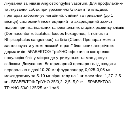
лікування за інвазії Angiostrongylus vasorum.
Для профілактики
та лікування собак при ураженнях бліхами та кліщами;
препарат забезпечує негайний, стійкий та тривалий (до 1
місяця) системний інсектицидний та акарицидний захист
тварин при імагінальних та ювенальних стадіях розвитку кліщів
(Dermacentor reticulatus, Ixodes hexagonus, I. ricinus та
Rhipicephalus sanguineus) та бліх (Cteno.
Препарат можна
застосовувати у комплексній терапії блошиних алергічних
дерматитів. БРАВЕКТО® ТриУНО ефективно контролює
популяцію бліх у місцях де утримується та має доступ
собакам.
Дозування:
Ветеринарний препарат слід вводити
перорально в дозі 10-20 мг флураланеру, 0,025-0,05 мг
моксидектину та 5-10 мг пірантелу на 1 кг маси тіла:
1,27–2,5
кг - БРАВЕКТО® ТріУНО 25/0,2.
2,5–5,0 кг – БРАВЕКТО®
ТРІУНО 50/0,125/25 мг 1 таб.