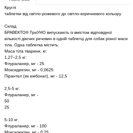
Товари для голубів
Круглі
таблетки від світло-рожевого до світло-коричневого кольору.
Товари для гризунів
Склад
БРАВЕКТО® ТриУНО випускають із вмістом відповідної
Товари для коней
кількості діючих речовин в одній таблетці для собак різної маси
тіла. Одна таблетка містить:
Товари для людей
Маса тіла тварини, кг:
1,27–2,5 кг:
Хозряд - господарчі товари оптом
Флураланер, мг - 25
Моксидектин, мг - 0,0625
Пірантел (як ембонат), мг - 12,5
Популярні зоотоварі
2,5-5 кг:
Архів / Знято з виробництва
Флураланер,
мг -
50
25
5-10 кг:
Флураланер, мг - 100
Моксидектин, мг - 0,25