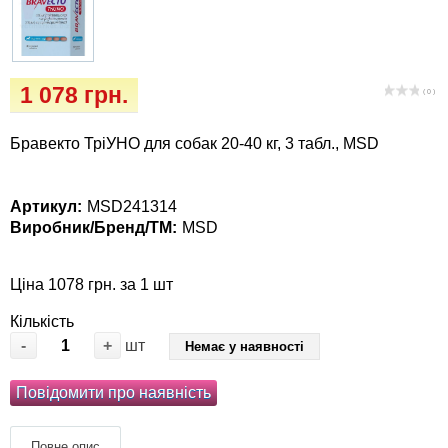
Кігтіточки
собак
Ласощі та корми
1 078 грн.
( 0 )
Лежаки, будиночки, охолоджуючи
коврики
Бравекто ТріУНО для собак 20-40 кг, 3 табл., MSD
Миски, автогодівниці, поїлки
Артикул:
MSD241314
Виробник/Бренд/ТМ:
MSD
Одяг та взуття
Перенесення, сумки, клітини
Ціна 1078 грн. за 1 шт
Кількість
Післяопераційні засоби та витратні
-
+
шт
Немає у наявності
матеріали
Повідомити про наявність
Подарункові сертифікати
Повне опис