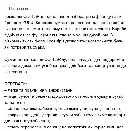
Товари для голубів
Повне опис
Компанія COLLAR представляє колаборацію із французьким
Товари для гризунів
брендом ZULU. Колекція сумок-перенесення для котів і собак
виконана в мінімалістичному стилі з якісних матеріалів. Вироби
Товари для коней
відрізняються функціональністю та модним дизайном. А
різноманітність форм і розмірів дозволить задовольнити будь-
які потреби та смаки.
Товари для людей
Сумки-перенесення COLLAR чудово підійдуть для подорожей
Хозряд - господарчі товари оптом
з вашим домашнім улюбленцем і для його транспортування до
ветеринара.
Популярні зоотоварі
ПЕРЕВАГИ:
– легка та практична у використанні;
Архів / Знято з виробництва
– міцні ручки та ремень, що дозволяють носити сумку в руках
та на плечі;
– сітчасті вставки забезпечують відмінну циркуляцію повітря;
– коврик і повідець усередині сумки забезпечуватиме комфорт
для вашого улюбленця;
– сумка-перенесення оснащена додатковими карманами для