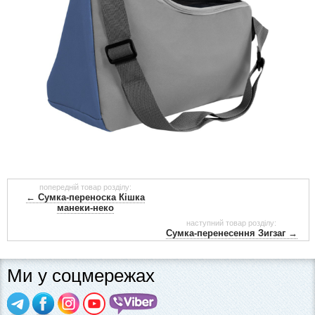
попередній товар розділу:
← Сумка-переноска Кішка
манеки-неко
наступний товар розділу:
Сумка-перенесення Зигзаг →
Ми у соцмережах