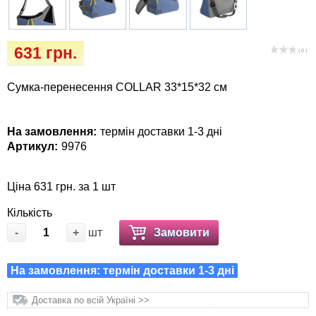
Кігтіточки
Vet Diet Canine Wet - ветеринарные диеты
для собак
Ласощі та корма
631 грн.
( 0 )
Лежаки, будиночки, охолоджуючи
Сумка-перенесення COLLAR 33*15*32 см
коврики
Миски, автогодівниці, поїлки
На замовлення:
термін доставки 1-3 дні
Артикул:
9976
Одяг та взуття
Ціна 631 грн. за 1 шт
Перенесення, сумки, клітини
Кількість
-
+
шт
Замовити
Післяопераційні засоби та витратні
матеріали
На замовлення: термін доставки 1-3 дні
Подарункові сертифікати
Доставка по всій Україні >>