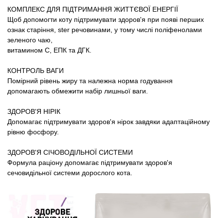
Товари для голубів
КОМПЛЕКС ДЛЯ ПІДТРИМАННЯ ЖИТТЄВОЇ ЕНЕРГІЇ
Щоб допомогти коту підтримувати здоров'я при появі перших
Товари для гризунів
ознак старіння, ster речовинами, у тому числі поліфенолами
зеленого чаю,
витамином С, ЕПК та ДГК.
Товари для коней
КОНТРОЛЬ ВАГИ
Товари для людей
Помірний рівень жиру та належна норма годування
допомагають обмежити набір лишньої ваги.
Хозряд - господарчі товари оптом
ЗДОРОВ'Я НІРІК
Допомагає підтримувати здоров'я нірок завдяки адаптаційному
Популярні зоотоварі
рівню фосфору.
ЗДОРОВ'Я СІЧОВОДІЛЬНОЇ СИСТЕМИ
Архів / Знято з виробництва
Формула раціону допомагає підтримувати здоров'я
сечовидільної системи дорослого кота.