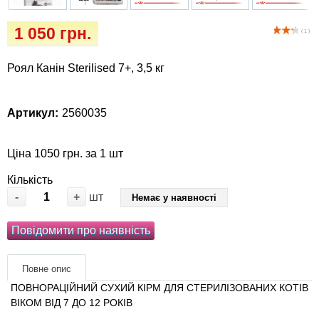
Кігтіточки
Vet Diet Canine Wet - ветеринарные диеты
1 050 грн.
для собак
( 1 )
Ласощі та корма
Роял Канін Sterilised 7+, 3,5 кг
Лежаки, будиночки, охолоджуючи
килимки
Артикул:
2560035
Миски, автогодівниці, поілки
Ціна 1050 грн. за 1 шт
Одяг та взуття
Кількість
-
+
шт
Немає у наявності
Переноски, сумки, клітки
Повідомити про наявність
Післяопераційні засоби та витратні
матеріали
Повне опис
ПОВНОРАЦІЙНИЙ СУХИЙ КІРМ ДЛЯ СТЕРИЛІЗОВАНИХ КОТІВ
Подарункові сертифікати
ВІКОМ ВІД 7 ДО 12 РОКІВ