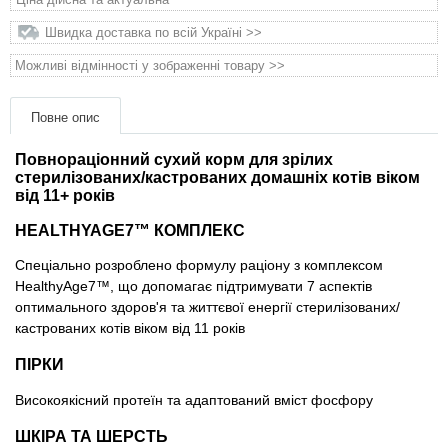
Товари для голубів
Швидка доставка по всій Україні >>
Товари для гризунів
Можливі відмінності у зображенні товару >>
Товари для коней
Повне опис
Повнораціонний сухий корм для зрілих
Товари для людей
стерилізованих/кастрованих домашніх котів віком
від 11+ років
Хозряд - господарчі товари оптом
HEALTHYAGE7™ КОМПЛЕКС
Популярні зоотоварі
Спеціально розроблено формулу раціону з комплексом
HealthyAge7™, що допомагає підтримувати 7 аспектів
оптимального здоров'я та життєвої енергії стерилізованих/
Архів / Знято з виробництва
кастрованих котів віком від 11 років
ПІРКИ
Високоякісний протеїн та адаптований вміст фосфору
ШКІРА ТА ШЕРСТЬ