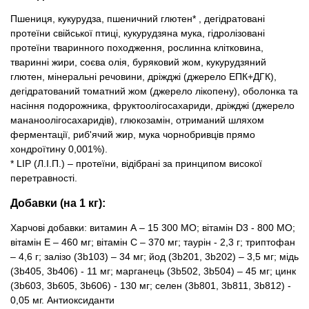
Пшениця, кукурудза, пшеничний глютен* , дегідратовані
протеїни свійської птиці, кукурудзяна мука, гідролізовані
протеїни тваринного походження, рослинна клітковина,
тваринні жири, соєва олія, буряковий жом, кукурудзяний
глютен, мінеральні речовини, дріжджі (джерело ЕПК+ДГК),
дегідратований томатний жом (джерело лікопену), оболонка та
насіння подорожника, фруктоолігосахариди, дріжджі (джерело
мананоолігосахаридів), глюкозамін, отриманий шляхом
ферментації, риб'ячий жир, мука чорнобривців прямо
хондроїтину 0,001%).
* LIP (Л.І.П.) – протеїни, відібрані за принципом високої
перетравності.
Добавки (на 1 кг):
Харчові добавки: витамин А – 15 300 МО; вітамін D3 - 800 МО;
вітамін Е – 460 мг; вітамін С – 370 мг; таурін - 2,3 г; триптофан
– 4,6 г; залізо (3b103) – 34 мг; йод (3b201, 3b202) – 3,5 мг; мідь
(3b405, 3b406) - 11 мг; марганець (3b502, 3b504) – 45 мг; цинк
(3b603, 3b605, 3b606) - 130 мг; селен (3b801, 3b811, 3b812) -
0,05 мг. Антиоксиданти