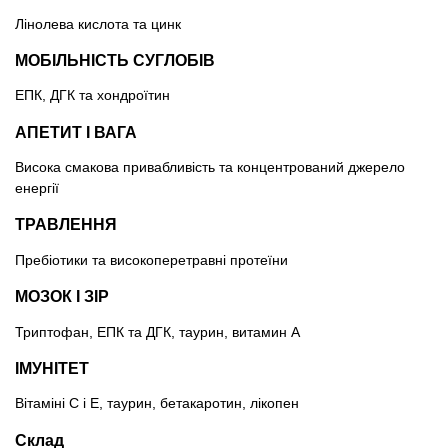
Лінолева кислота та цинк
МОБІЛЬНІСТЬ СУГЛОБІВ
ЕПК, ДГК та хондроїтин
АПЕТИТ І ВАГА
Висока смакова привабливість та концентрований джерело
енергії
ТРАВЛЕННЯ
Пребіотики та високоперетравні протеїни
МОЗОК І ЗІР
Триптофан, ЕПК та ДГК, таурин, витамин А
ІМУНІТЕТ
Вітаміні С і Е, таурин, бетакаротин, лікопен
Склад