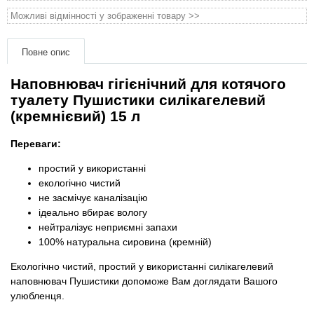
Товари для голубів
Можливі відмінності у зображенні товару >>
Товари для гризунів
Повне опис
Товари для коней
Наповнювач гігієнічний для котячого
туалету Пушистики силікагелевий
Товари для людей
(кремнієвий) 15 л
Переваги:
Хозряд - господарчі товари оптом
простий у використанні
екологічно чистий
Популярні зоотоварі
не засмічує каналізацію
ідеально вбирає вологу
Архів / Знято з виробництва
нейтралізує неприємні запахи
100% натуральна сировина (кремній)
Екологічно чистий, простий у використанні силікагелевий
наповнювач Пушистики допоможе Вам доглядати Вашого
улюбленця.