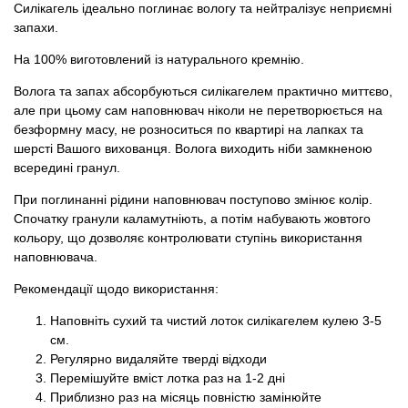
Силікагель ідеально поглинає вологу та нейтралізує неприємні
запахи.
На 100% виготовлений із натурального кремнію.
Волога та запах абсорбуються силікагелем практично миттєво,
але при цьому сам наповнювач ніколи не перетворюється на
безформну масу, не розноситься по квартирі на лапках та
шерсті Вашого вихованця. Волога виходить ніби замкненою
всередині гранул.
При поглинанні рідини наповнювач поступово змінює колір.
Спочатку гранули каламутніють, а потім набувають жовтого
кольору, що дозволяє контролювати ступінь використання
наповнювача.
Рекомендації щодо використання:
Наповніть сухий та чистий лоток силікагелем кулею 3-5
см.
Регулярно видаляйте тверді відходи
Перемішуйте вміст лотка раз на 1-2 дні
Приблизно раз на місяць повністю замінюйте