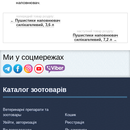
наповнювач.
попередній товар розділу:
← Пушистики наповнювач
силікагелевий, 3,6 л
наступний товар розділу:
Пушистики наповнювач
силікагелевий, 7,2 л →
Ми у соцмережах
Каталог зоотоварів
Ветеринарні препарати та
зоотовары
Кошик
Увійти, авторизація
Реєстрація
Ви переглядали
Як замовити