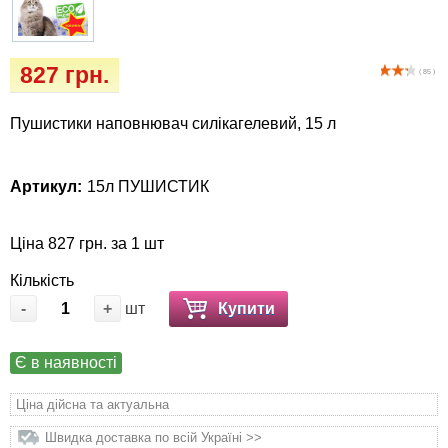
Кігтіточки
Vet Diet Canine Wet – ветеринарні дієти для
собак
Ласощі та корма
827 грн.
( 85 )
Лежаки, будиночки, охолоджуючи
Пушистики наповнювач силікагелевий, 15 л
коврики
Миски, автогодівниці, поїлки
Артикул:
15л ПУШИСТИК
Одяг та взуття
Ціна 827 грн. за 1 шт
Перенесення, сумки, клітини
Кількість
-
+
шт
Купити
Післяопераційні засоби та витратні
матеріали
Є в наявності
Ціна дійсна та актуальна
Подарункові сертифікати
Швидка доставка по всій Україні >>