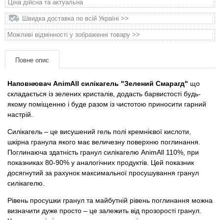
Ціна дійсна та актуальна
Товари для голубів
Швидка доставка по всій Україні >>
Товари для гризунів
Можливі відмінності у зображенні товару >>
Товари для коней
Повне опис
Товари для людей
Наповнювач AnimAll силікагель "Зелений Смарагд"
що
складається із зелених кристалів, додасть барвистості будь-
якому поміщенню і буде разом із чистотою приносити гарний
Хозряд - господарчі товари оптом
настрій.
Популярні зоотоварі
Силікагель – це висушений гель полі кремнієвої кислоти,
шкірна гранула якого має величезну поверхню поглинання.
Поглинаюча здатність гранул силікагелю AnimAll 110%, при
Архів / Знято з виробництва
показниках 80-90% у аналогічних продуктів. Цей показник
досягнутий за рахунок максимальної просушування гранул
силікагелю.
Рівень просушки гранул та майбутній рівень поглинання можна
визначити дуже просто – це залежить від прозорості гранул.