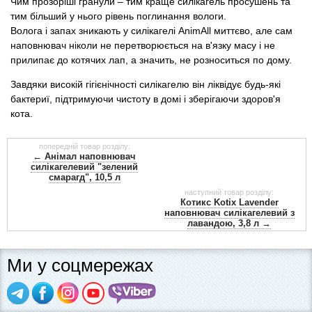
Чим прозоріші гранули – тим краще силікагель просушень та
тим більший у нього рівень поглинання вологи.
Волога і запах зникають у силікагелі AnimAll миттєво, але сам
наповнювач ніколи не перетворюється на в'язку масу і не
прилипає до котячих лап, а значить, не розноситься по дому.
Завдяки високій гігієнічності силікагелю він ліквідує будь-які
бактериї, підтримуючи чистоту в домі і зберігаючи здоров'я
кота.
попередній товар розділу:
← Анімал наповнювач
силікагелевий "зелений
смарагд", 10,5 л
наступний товар розділу:
Котикс Kotix Lavender
наповнювач силікагелевий з
лавандою, 3,8 л →
Ми у соцмережах