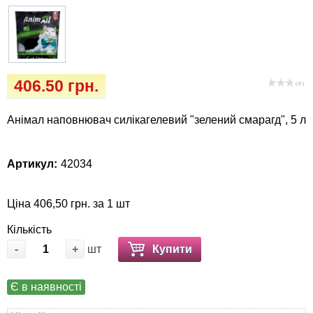
Кігтіточки
Vet Diet Canine Wet – ветеринарні дієти для
собак
Ласощі та корма
Лежаки, будиночки, охолоджуючи
406.50 грн.
( 0 )
коврики
Анімал наповнювач силікагелевий "зелений смарагд", 5 л
Миски, автогодівниці, поїлки
Одяг та взуття
Артикул:
42034
Перенесення, сумки, клітини
Ціна 406,50 грн. за 1 шт
Кількість
Післяопераційні засоби та витратні
матеріали
-
+
шт
Купити
Подарункові сертифікати
Є в наявності