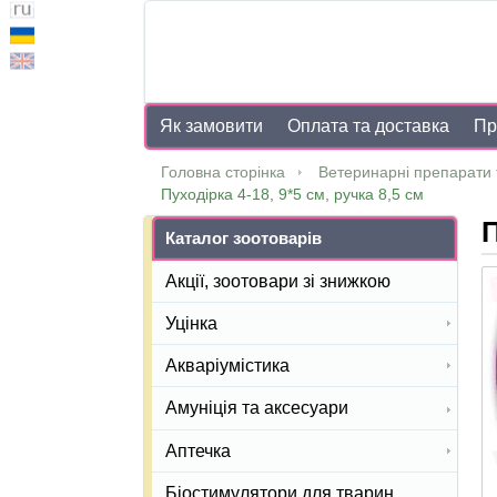
Як замовити
Оплата та доставка
Пр
Головна сторінка
Ветеринарні препарати 
Пуходірка 4-18, 9*5 см, ручка 8,5 см
П
Каталог зоотоварів
Акції, зоотовари зі знижкою
Уцінка
Акваріумістика
Амуніція та аксесуари
Аптечка
Біостимулятори для тварин