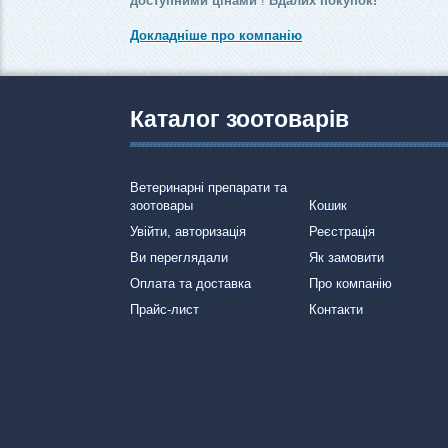
доступними цінами
!
Вдалих покупок!
Докладніше про компанію
Каталог зоотоварів
Ветеринарні препарати та
зоотовары
Кошик
Увійти, авторизація
Реєстрація
Ви переглядали
Як замовити
Оплата та доставка
Про компанію
Прайс-лист
Контакти