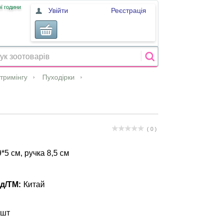
ї години
Увійти
Реєстрація
 тримінгу
Пуходірки
( 0 )
*5 см, ручка 8,5 см
д/ТМ:
Китай
 шт