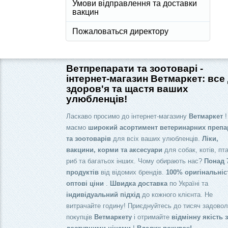
Умови відправлення та доставки
вакцин
Пожаловаться директору
Ветпрепарати та зоотоварі -
інтернет-магазин Ветмаркет: все
здоров'я та щастя ваших
улюбленців!
Ласкаво просимо до інтернет-магазину
Ветмаркет
!
маємо
широкий асортимент ветеринарних препа
та зоотоварів
для всіх ваших улюбленців.
Ліки,
вакцини, корми та аксесуари
для собак, котів, пта
риб та багатьох інших. Чому обирають нас?
Понад 
продуктів
від відомих брендів.
100% оригінальніс
оптові ціни
.
Швидка доставка
по Україні та
індивідуальний підхід
до кожного клієнта. Не
витрачайте годину! Приєднуйтесь до тисяч задово
покупців
Ветмаркету
і отримайте
відмінну якість 