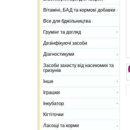
Вітаміні, БАД та кормові добавки
Все для бджільництва
Грумінг та догляд
Дезінфікуючі засоби
Діагностикуми
Засоби захисту від насекомих та
гризунів
Інше
Іграшки
Інкубатор
Кігтіточки
Ласощі та корми