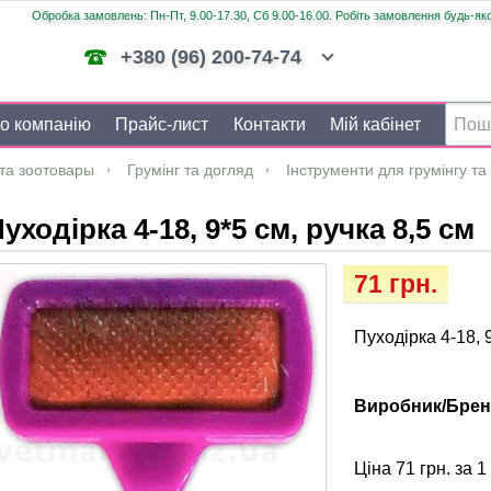
Обробка замовлень: Пн-Пт, 9.00-17.30, Сб 9.00-16.00. Робіть замовлення будь-яко
+380 (96) 200-74-74
о компанію
Прайс-лист
Контакти
Мій кабінет
та зоотовары
Грумінг та догляд
Інструменти для грумінгу та
уходірка 4-18, 9*5 см, ручка 8,5 см
71 грн.
Пуходірка 4-18, 9
Виробник/Брен
Ціна 71 грн. за 1