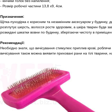
- кінчики голок без напилення;
- Розмір робочої частини 13,8 х9, 4см.
Призначення:
Щітка-пуходірка є корисним та незамінним аксесуаром у будинку, де
розплутує шерсть, волосся росте здоровим, а шкіра тварин буде зав
розкидані шматки вовни по будинку, зберігаючи чистоту в приміще
Рекомендації:
Необхідно знати, що вичісування стимулює приплив крові, роблячи
вичісування також можна виявити приховані рани на тілі тварини, н