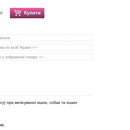
шт
Купити
уальна
а по всій Україні >>
і у зображенні товару >>
у) при вичісуванні кішок, собак та інших
ів;