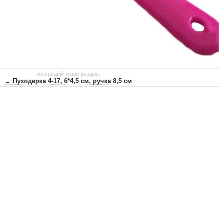
попередній товар розділу:
← Пуходерка 4-17, 6*4,5 см, ручка 8,5 см