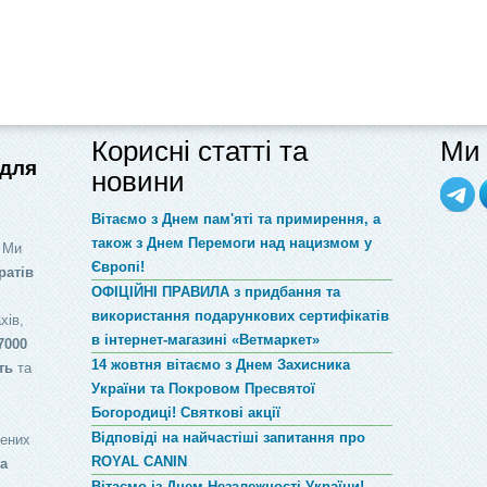
Корисні статті та
Ми 
 для
новини
Вітаємо з Днем пам'яті та примирення, а
також з Днем Перемоги над нацизмом у
 Ми
Європі!
ратів
ОФІЦІЙНІ ПРАВИЛА з придбання та
використання подарункових сертифікатів
хів,
в інтернет-магазині «Ветмаркет»
7000
14 жовтня вітаємо з Днем Захисника
ть
та
України та Покровом Пресвятої
Богородиці! Святкові акції
Відповіді на найчастіші запитання про
лених
ROYAL CANIN
за
Вітаємо із Днем Незалежності України!