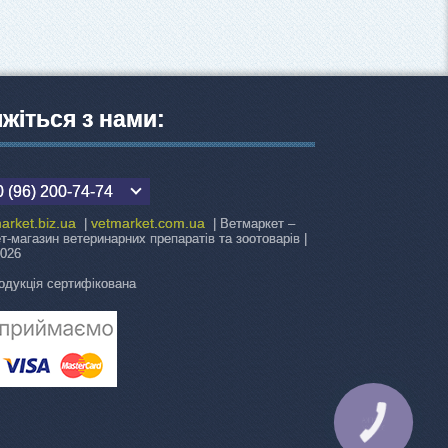
яжіться з нами:
 (96) 200-74-74
arket.biz.ua
vetmarket.com.ua
|
| Ветмаркет –
ет-магазин ветеринарних препаратів та зоотоварів |
2026
одукція сертифікована
КНОПКА
ЗВ'ЯЗКУ