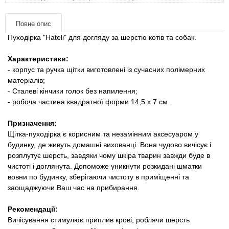
Товари для голубів
Повне опис
Товари для гризунів
Пуходірка "Hateli" для догляду за шерстю котів та собак.
Товари для коней
Характеристики:
- корпус та ручка щітки виготовлені із сучасних полімерних
матеріалів;
Товари для людей
- Сталеві кінчики голок без напилення;
- робоча частина квадратної форми 14,5 х 7 см.
Хозряд - господарчі товари оптом
Призначення:
Щітка-пуходірка є корисним та незамінним аксесуаром у
Популярні зоотоварі
будинку, де живуть домашні вихованці. Вона чудово вичісує і
розплутує шерсть, завдяки чому шкіра тварин завжди буде в
Архів / Знято з виробництва
чистоті і доглянута. Допоможе уникнути розкидані шматки
вовни по будинку, зберігаючи чистоту в приміщенні та
заощаджуючи Ваш час на прибирання.
Рекомендації:
Вичісування стимулює приплив крові, роблячи шерсть