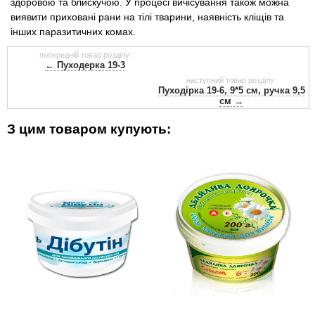
здоровою та блискучою. У процесі вичісування також можна
виявити приховані рани на тілі тварини, наявність кліщів та
інших паразитичних комах.
попередній товар розділу:
← Пуходерка 19-3
наступний товар розділу:
Пуходірка 19-6, 9*5 см, ручка 9,5
см →
З цим товаром купують: