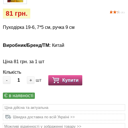
Кігтіточки
Vet Diet Canine Wet - ветеринарные диеты
81 грн.
для собак
( 1 )
Ласощі та корма
Пуходірка 19-6, 7*5 см, ручка 9 см
Лежаки, будиночки, охолоджуючи
коврики
Виробник/Бренд/ТМ:
Китай
Миски, автогодівниці, поїлки
Ціна 81 грн. за 1 шт
Одяг та взуття
Кількість
Перенесення, сумки, клітини
-
+
шт
Купити
Післяопераційні засоби та витратні
Є в наявності
матеріали
Ціна дійсна та актуальна
Подарункові сертифікати
Швидка доставка по всій Україні >>
Можливі відмінності у зображенні товару >>