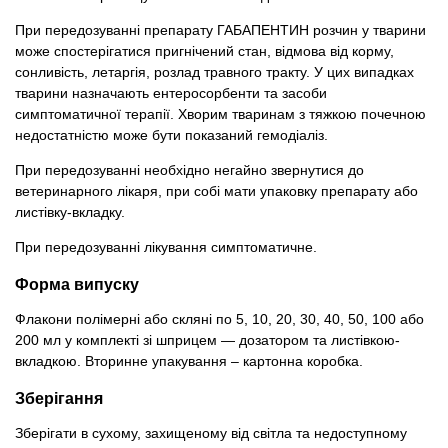
При передозуванні препарату ГАБАПЕНТИН розчин у тварини
може спостерігатися пригнічений стан, відмова від корму,
сонливість, летаргія, розлад травного тракту. У цих випадках
тварини назначають ентеросорбенти та засоби
симптоматичної терапії. Хворим тваринам з тяжкою почечною
недостатністю може бути показаний гемодіаліз.
При передозуванні необхідно негайно звернутися до
ветеринарного лікаря, при собі мати упаковку препарату або
листівку-вкладку.
При передозуванні лікування симптоматичне.
Форма випуску
Флакони полімерні або скляні по 5, 10, 20, 30, 40, 50, 100 або
200 мл у комплекті зі шприцем — дозатором та листівкою-
вкладкою. Вторинне упакування – картонна коробка.
Зберігання
Зберігати в сухому, захищеному від світла та недоступному