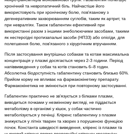
хронічний та невропатичний біль. Найчастіше його
використовують при хронічному болю, пов'язаному з
дегенеративним захворюванням суглобів, таким як артрит, та
при невралгіях. Також габапентин ефективний при
використанні разом з іншими знеболюючими засобами, такими
як нестероїдні протизапальні засоби (НПЗЗ) або опіоїди, для
полегшення болю, пов'язаного з хірургічним втручанням.
Після застосування внутрішньо собакам та котам максимальна
концентрація у плазмі досягається через 2-3 години. Період
напіввиведення у собак та котів становить 6–8 годин.
Абсолютна біодоступність габапентину становить близько 60%.
Прийом корму не впливає на фармакокінетику препарату.
Фармакокінетика не змінюється при повторному застосуванні.
Габапентин практично не зв'язується з білками плазми,
виводиться почками у незмінному вигляді, не піддається
метаболізму в організмі у кішок, у собак частично
метаболізується у печінці. Кліренс габапентину з плазми
знижується у літніх тварин та хворих з порушеною функцією
почок. Константа швидкості виведення, кліренс із плазми та
нырковий кліренс прямо пропорційні кліренсу креатиніну.