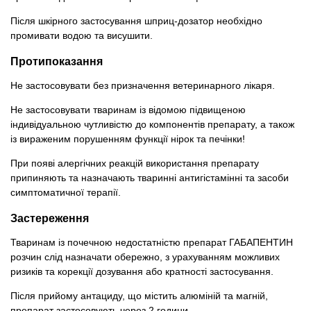
Після шкірного застосування шприц-дозатор необхідно
промивати водою та висушити.
Протипоказання
Не застосовувати без призначення ветеринарного лікаря.
Не застосовувати тваринам із відомою підвищеною
індивідуальною чутливістю до компонентів препарату, а також
із вираженим порушенням функції нірок та печінки!
При появі алергічних реакцій використання препарату
припиняють та назначають тваринні антигістамінні та засоби
симптоматичної терапії.
Застереження
Тваринам із почечною недостатністю препарат ГАБАПЕНТИН
розчин слід назначати обережно, з урахуванням можливих
ризиків та корекції дозування або кратності застосування.
Після прийому антациду, що містить алюміній та магній,
препарат застосовують через 2 години.