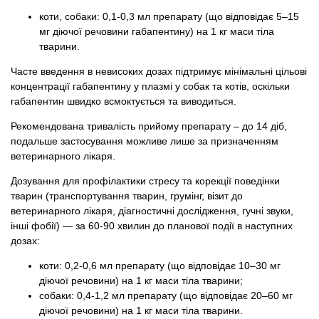
коти, собаки: 0,1-0,3 мл препарату (що відповідає 5–15
мг діючої речовини габапентину) на 1 кг маси тіла
тварини.
Часте введення в невисоких дозах підтримує мінімальні цільові
концентрації габапентину у плазмі у собак та котів, оскільки
габапентин швидко всмоктується та виводиться.
Рекомендована тривалість прийому препарату – до 14 діб,
подальше застосування можливе лише за призначенням
ветеринарного лікаря.
Дозування для профілактики стресу та корекції поведінки
тварин (транспортування тварин, грумінг, візит до
ветеринарного лікаря, діагностичні дослідження, гучні звуки,
інші фобії) — за 60-90 хвилин до планової події в наступних
дозах:
коти: 0,2-0,6 мл препарату (що відповідає 10–30 мг
діючої речовини) на 1 кг маси тіла тварини;
собаки: 0,4-1,2 мл препарату (що відповідає 20–60 мг
діючої речовини) на 1 кг маси тіла тварини.