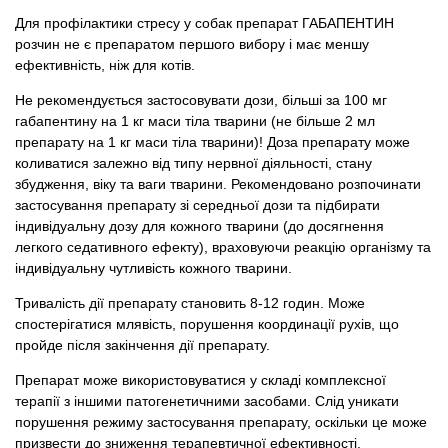
Для профілактики стресу у собак препарат ГАБАПЕНТИН
розчин не є препаратом першого вибору і має меншу
ефективність, ніж для котів.
Не рекомендується застосовувати дози, більші за 100 мг
габапентину на 1 кг маси тіла тварини (не більше 2 мл
препарату на 1 кг маси тіла тварини)! Доза препарату може
коливатися залежно від типу нервної діяльності, стану
збудження, віку та ваги тварини. Рекомендовано розпочинати
застосування препарату зі середньої дози та підбирати
індивідуальну дозу для кожного тварини (до досягнення
легкого седативного ефекту), враховуючи реакцію організму та
індивідуальну чутливість кожного тварини.
Тривалість дії препарату становить 8-12 годин. Може
спостерігатися млявість, порушення координації рухів, що
пройде після закінчення дії препарату.
Препарат може використовуватися у складі комплексної
терапії з іншими патогенетичними засобами. Слід уникати
порушення режиму застосування препарату, оскільки це може
призвести до зниження терапевтичної ефективності.