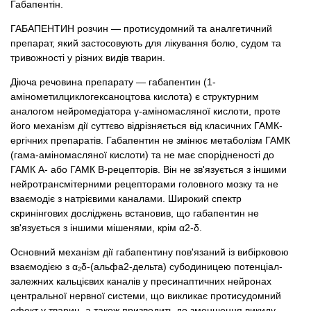
Габапентін.
ГАБАПЕНТИН розчин — протисудомний та аналгетичний
препарат, який застосовують для лікування болю, судом та
тривожності у різних видів тварин.
Діюча речовина препарату — габапентин (1-
амінометилциклогексаноцтова кислота) є структурним
аналогом нейромедіатора γ-аміномасляної кислоти, проте
його механізм дії суттєво відрізняється від класичних ГАМК-
ергічних препаратів. Габапентин не змінює метаболізм ГАМК
(гама-аміномасляної кислоти) та не має спорідненості до
ГАМК А- або ГАМК В-рецепторів. Він не зв'язується з іншими
нейротрансмітерними рецепторами головного мозку та не
взаємодіє з натрієвими каналами. Широкий спектр
скринінгових досліджень встановив, що габапентин не
зв'язується з іншими мішенями, крім α2-δ.
Основний механізм дії габапентину пов'язаний із вибірковою
взаємодією з α₂δ-(альфа2-дельта) субодиницею потенціал-
залежних кальцієвих каналів у пресинаптичних нейронах
центральної нервної системи, що викликає протисудомний
ефект у тварин, а також призводить до зменшення викиду