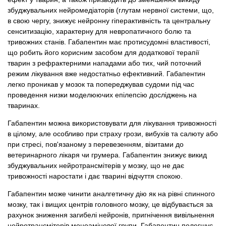
збуджувальних нейромедіаторів (глутам нервної системи, що,
в свою чергу, знижує нейронну гіперактивність та центральну
сенситизацію, характерну для невропатичного болю та
тривожних станів. Габапентин має протисудомні властивості,
що робить його корисним засобом для додаткової терапії
тварин з рефрактерними нападами або тих, чий поточний
режим лікування вже недостатньо ефективний. Габапентин
легко проникав у мозок та попереджував судоми під час
проведення низки моделюючих епілепсію досліджень на
тваринах.
Габапентин можна використовувати для лікування тривожності
в цілому, але особливо при страху грози, вибухів та салюту або
при стресі, пов'язаному з перевезенням, візитами до
ветеринарного лікаря чи грумера. Габапентин знижує викид
збуджувальних нейротрансмітерів у мозку, що не дає
тривожності наростати і дає тварині відчуття спокою.
Габапентин може чинити аналгетичну дію як на рівні спинного
мозку, так і вищих центрів головного мозку, це відбувається за
рахунок зниження загибелі нейронів, пригнічення вивільнення
нейротрансмітерів моноамінової групи. Габапентин полегшує