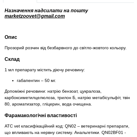
Товари для голубів
Назначення надсилати на пошту
marketzoovet@gmail.com
Товари для гризунів
Товари для коней
Опис
Прозорий розчин від безбарвного до світло-жовтого кольору.
Товари для людей
Склад
Хозряд - господарчі товари оптом
1 мл препарату містить діючу речовину:
Популярні зоотоварі
габапентин – 50 мг.
Допоміжні речовини: натрію бензоат, цукралоза,
Архів / Знято з виробництва
карбоксиметилцелюлоза, трилон Б, натрію метабісульфіт, твін
80, ароматизатор, гліцерин, вода очищена.
Фарамакологічні властивості
ATC vet класифікаційний код: QN02 – ветеринарні препарати,
що впливають на нервну систему. Анальгетики. QN02BF01 -