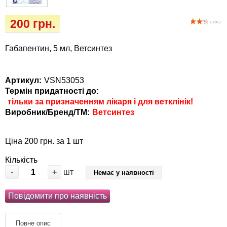
Кігтіточки
Vet Diet Canine Wet - ветеринарные диеты
200 грн.
для собак
( 138 )
Ласощі та корма
Габапентин, 5 мл, Ветсинтез
Лежаки, будиночки, охолоджуючи
килимки
Артикул:
VSN53053
Миски, автогодівниці, поілки
Термін придатності до:
тільки за призначенням лікаря і для ветклінік!
Виробник/Бренд/ТМ:
Ветсинтез
Одяг та взуття
Ціна 200 грн. за 1 шт
Переноски, сумки, клітки
Кількість
Післяопераційні засоби та витратні
-
+
шт
Немає у наявності
матеріали
Повідомити про наявність
Подарункові сертифікати
Повне опис