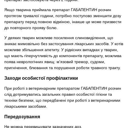
Якщо тварина приймала препарат ГАБАПЕНТИН розчин
протягом тривалої години, потрібно поступово зменшити дозу
препарату перед повною відміною, інакше це може призвести
до повторного прояву болю.
У деяких тварин можливе посилення слиновиділення, що
зникає мимовільно без застосування лікарських засобів. У котів
можливе збільшення апетиту. У рідкісних випадках у тварин,
що мають гіперчутливість до компонентів препарату, можлива
поява неврологічних явищ: м'язовий тремор, судоми,
пригнічення, блювання та порушення роботи травного тракту.
Заходи особистої профілактики
При роботі з ветеринарним препаратом ГАБАПЕНТИН розчин
слід дотримуватись загальних правил особистої гігієни та
техніки безпеки, що передбачені при роботі з ветеринарними
лікарськими засобами.
Передозування
Не можна перевищувати зазначених доз.