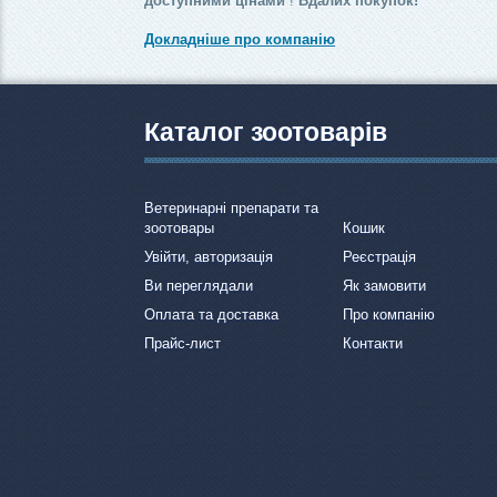
доступними цінами
!
Вдалих покупок!
Докладніше про компанію
Каталог зоотоварів
Ветеринарні препарати та
зоотовары
Кошик
Увійти, авторизація
Реєстрація
Ви переглядали
Як замовити
Оплата та доставка
Про компанію
Прайс-лист
Контакти