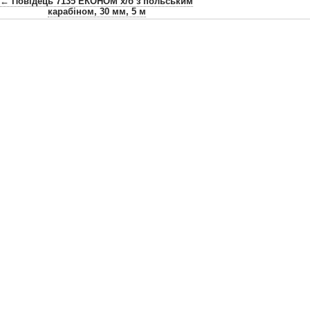
← Повідець 7135 ЕКОНОМ х/б з польським
карабіном, 30 мм, 5 м