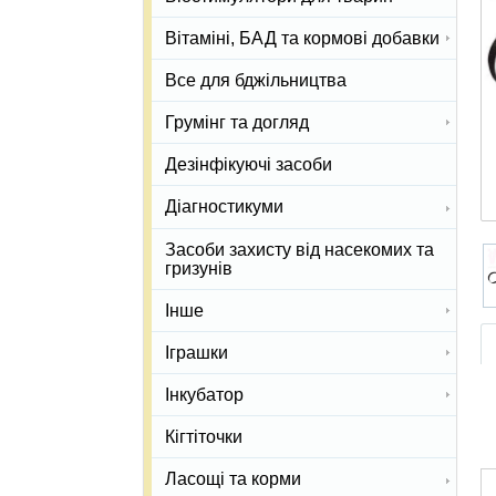
Вітаміні, БАД та кормові добавки
Все для бджільництва
Грумінг та догляд
Дезінфікуючі засоби
Діагностикуми
Засоби захисту від насекомих та
гризунів
Інше
Іграшки
Інкубатор
Кігтіточки
Ласощі та корми