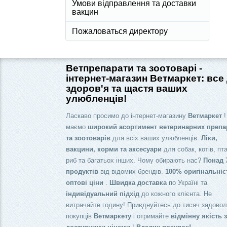
Умови відправлення та доставки
вакцин
Пожаловаться директору
Ветпрепарати та зоотоварі -
інтернет-магазин Ветмаркет: все
здоров'я та щастя ваших
улюбленців!
Ласкаво просимо до інтернет-магазину
Ветмаркет
!
маємо
широкий асортимент ветеринарних препа
та зоотоварів
для всіх ваших улюбленців.
Ліки,
вакцини, корми та аксесуари
для собак, котів, пта
риб та багатьох інших. Чому обирають нас?
Понад 
продуктів
від відомих брендів.
100% оригінальніс
оптові ціни
.
Швидка доставка
по Україні та
індивідуальний підхід
до кожного клієнта. Не
витрачайте годину! Приєднуйтесь до тисяч задово
покупців
Ветмаркету
і отримайте
відмінну якість 