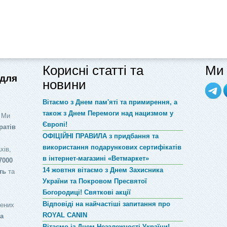
Корисні статті та
Ми 
 для
новини
Вітаємо з Днем пам'яті та примирення, а
також з Днем Перемоги над нацизмом у
 Ми
Європі!
ратів
ОФІЦІЙНІ ПРАВИЛА з придбання та
використання подарункових сертифікатів
хів,
в інтернет-магазині «Ветмаркет»
7000
14 жовтня вітаємо з Днем Захисника
ть
та
України та Покровом Пресвятої
Богородиці! Святкові акції
Відповіді на найчастіші запитання про
лених
ROYAL CANIN
за
Вітаємо із Днем Незалежності України!