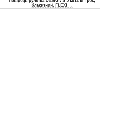
Повідець-рулетка DESIGN S 5 м/12 кг трос,
блакитний, FLEXI →