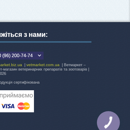
яжіться з нами:
 (96) 200-74-74
arket.biz.ua
vetmarket.com.ua
|
| Ветмаркет –
ет-магазин ветеринарних препаратів та зоотоварів |
2026
одукція сертифікована
КНОПКА
ЗВ'ЯЗКУ