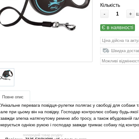
Кількість
-
+
Є в наявності
Ціна дійсна та акт
Швидка доставк
Можливі відмінност
Повне опис
Унікальне перевага повідця-рулетки полягає у свободі для собаки 
але при цьому він на повідку. Господар контролює собаку будь-яко
завжди злегка натягнутому ремню або тросу, а також вбудованій галь
керується однією рукою і господар завжди тримає собаку під контр
попередній товар розділу: