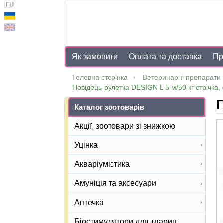
Як замовити
Оплата та доставка
Пр
Головна сторінка
Ветеринарні препарати 
Повідець-рулетка DESIGN L 5 м/50 кг стрічка, 
П
Каталог зоотоварів
Акції, зоотовари зі знижкою
Уцінка
Акваріумістика
Амуніція та аксесуари
Аптечка
Біостимулятори для тварин