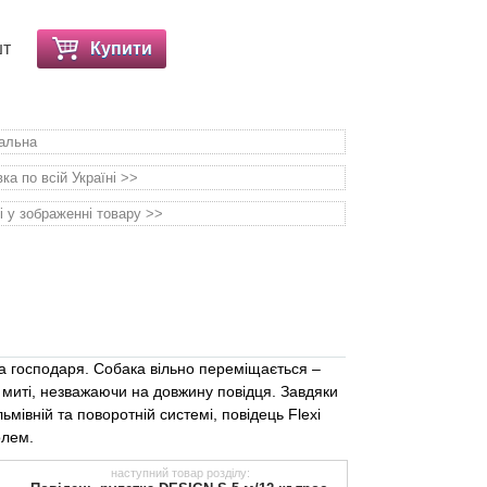
шт
Купити
уальна
а по всій Україні >>
і у зображенні товару >>
та господаря. Собака вільно переміщається –
ї миті, незважаючи на довжину повідця. Завдяки
мівній та поворотній системі, повідець Flexi
олем.
наступний товар розділу: