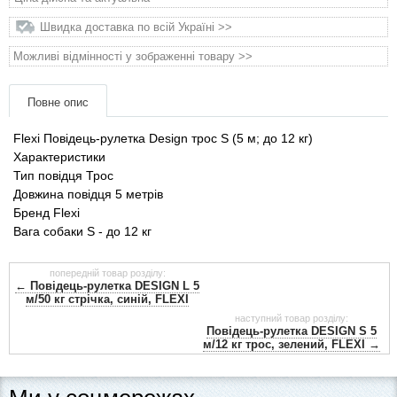
Товари для голубів
Швидка доставка по всій Україні >>
Товари для гризунів
Можливі відмінності у зображенні товару >>
Товари для коней
Повне опис
Flexi Повідець-рулетка Design трос S (5 м; до 12 кг)
Товари для людей
Характеристики
Тип повідця Трос
Хозряд - господарчі товари оптом
Довжина повідця 5 метрів
Бренд Flexi
Вага собаки S - до 12 кг
Популярні зоотоварі
попередній товар розділу:
Архів / Знято з виробництва
← Повідець-рулетка DESIGN L 5
м/50 кг стрічка, синій, FLEXI
наступний товар розділу:
Повідець-рулетка DESIGN S 5
м/12 кг трос, зелений, FLEXI →