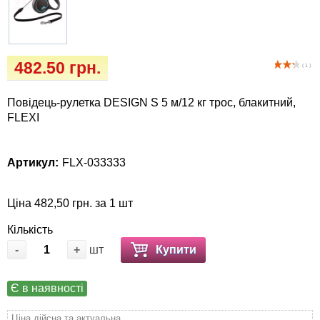
Кігтіточки
Vet Diet Canine Wet - ветеринарные диеты
для собак
Ласощі та корма
482.50 грн.
( 1 )
Лежаки, будиночки, охолоджуючи
килимки
Повідець-рулетка DESIGN S 5 м/12 кг трос, блакитний,
FLEXI
Миски, автогодівниці, поілки
Артикул:
FLX-033333
Одяг та взуття
Переноски, сумки, клітки
Ціна 482,50 грн. за 1 шт
Кількість
Післяопераційні засоби та витратні
-
+
шт
Купити
матеріали
Є в наявності
Подарункові сертифікати
Ціна дійсна та актуальна