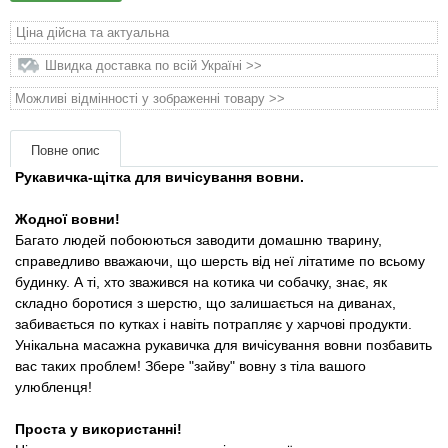
матеріали
Ціна дійсна та актуальна
Подарункові сертифікати
Швидка доставка по всій Україні >>
Можливі відмінності у зображенні товару >>
Товари для голубів
Повне опис
Товари для гризунів
Рукавичка-щітка для вичісування вовни.
Товари для коней
Жодної вовни!
Багато людей побоюються заводити домашню тварину,
справедливо вважаючи, що шерсть від неї літатиме по всьому
Товари для людей
будинку. А ті, хто зважився на котика чи собачку, знає, як
складно боротися з шерстю, що залишається на диванах,
Хозряд - господарчі товари оптом
забивається по кутках і навіть потрапляє у харчові продукти.
Унікальна масажна рукавичка для вичісування вовни позбавить
Популярні зоотоварі
вас таких проблем! Збере "зайву" вовну з тіла вашого
улюбленця!
Архів / Знято з виробництва
Проста у використанні!