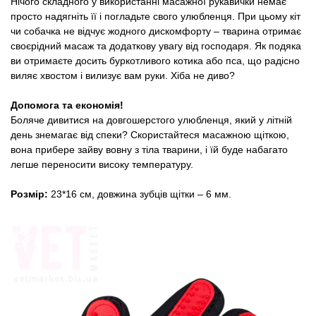
Нічого складного у використанні масажної рукавички немає
просто надягніть її і погладьте свого улюбленця. При цьому кіт
чи собачка не відчує жодного дискомфорту – тварина отримає
своєрідний масаж та додаткову увагу від господаря. Як подяка
ви отримаєте досить буркотливого котика або пса, що радісно
виляє хвостом і вилизує вам руки. Хіба не диво?
Допомога та економія!
Боляче дивитися на довгошерстого улюбленця, який у літній
день знемагає від спеки? Скористайтеся масажною щіткою,
вона прибере зайву вовну з тіла тварини, і їй буде набагато
легше переносити високу температуру.
Розмір:
23*16 см, довжина зубців щітки – 6 мм.