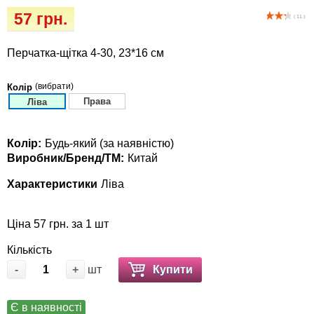
Іграшки
Vet Diet Canine Wet - ветеринарные диеты
57 грн.
( 11 )
для собак
Інкубатори
Перчатка-щітка 4-30, 23*16 см
Кігтіточки
(вибрати)
Колір
Права
Ліва
Ласощі та корма
Колір:
Будь-який (за наявністю)
Лежаки, будиночки, охолоджуючи
Виробник/Бренд/ТМ:
Китай
килимки
Характеристики
Ліва
Миски, автогодівниці, поїлки
Ціна 57 грн. за 1 шт
Одяг та взуття
Кількість
Перенесення, сумки, клітини
-
+
шт
Купити
Післяопераційні засоби та витратні
Є в наявності