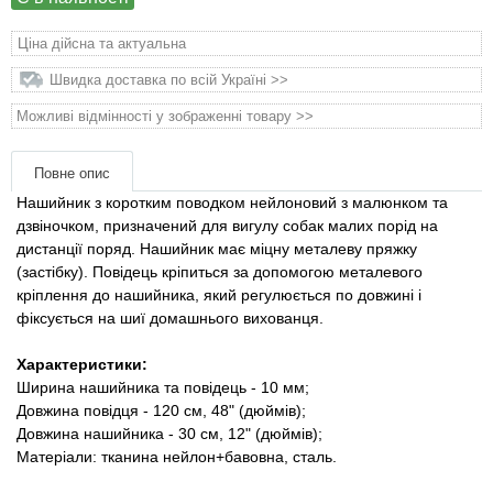
Товари для голубів
Ціна дійсна та актуальна
Товари для гризунів
Швидка доставка по всій Україні >>
Можливі відмінності у зображенні товару >>
Товари для коней
Повне опис
Товари для людей
Нашийник з коротким поводком нейлоновий з малюнком та
дзвіночком, призначений для вигулу собак малих порід на
Хозряд - господарчі товари оптом
дистанції поряд. Нашийник має міцну металеву пряжку
(застібку). Повідець кріпиться за допомогою металевого
Популярні зоотоварі
кріплення до нашийника, який регулюється по довжині і
фіксується на шиї домашнього вихованця.
Архів / Знято з виробництва
Характеристики:
Ширина нашийника та повідець - 10 мм;
Довжина повідця - 120 см, 48" (дюймів);
Довжина нашийника - 30 см, 12" (дюймів);
Матеріали: тканина нейлон+бавовна, сталь.