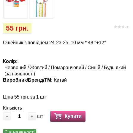
Кігтіточки
собак
Ласощі та корма
55 грн.
( 0 )
Лежаки, будиночки, охолоджуючи
коврики
Ошейник з повідцем 24-23-25, 10 мм * 48 "+12"
Миски, автогодівниці, поїлки
Колір:
Червоний / Жовтий / Помаранчовий / Синій / Будь-який
Одяг та взуття
(за наявності)
Виробник/Бренд/ТМ:
Китай
Перенесення, сумки, клітини
Ціна 55 грн. за 1 шт
Післяопераційні засоби та витратні
матеріали
Кількість
-
+
шт
Купити
Подарункові сертифікати
Є в наявності