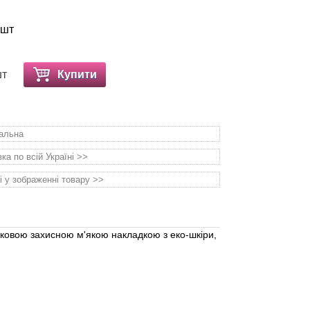
 шт
шт
Купити
уальна
а по всій Україні >>
і у зображенні товару >>
ковою захисною м'якою накладкою з еко-шкіри,