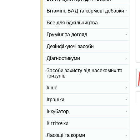
Вітаміні, БАД та кормові добавки
Все для бджільництва
Грумінг та догляд
Дезінфікуючі засоби
Діагностикуми
Засоби захисту від насекомих та
гризунів
Інше
Іграшки
Інкубатор
Кігтіточки
Ласощі та корми