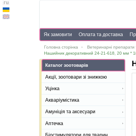
Як замовити
Оплата та доставка
Пр
Головна сторінка
Ветеринарні препарати 
Нашийник декоративний 24-21-618, 20 мм * 1
Н
Каталог зоотоварів
Акції, зоотовари зі знижкою
Уцінка
Акваріумістика
Амуніція та аксесуари
Аптечка
Біостимулятори для тварин