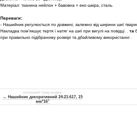
Матеріал: тканина нейлон + бавовна + еко-шкіра, сталь.
Переваги:
​​- Нашийник регулюється по довжині, залежно від ширини шиї твар
Накладка пом'якшує тертя і натяг на шиї при вигулі на повідці
.
та
б
при правильно підібраному розмірі та дбайливому
використанні
.
попередній товар розділу:
← Нашийник декоративний 24-21-617, 15
мм*16"