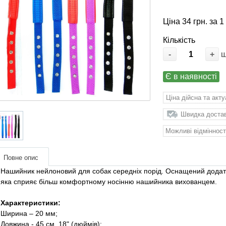
Ціна 34 грн. за 1
Кількість
-
+
Є в наявності
Ціна дійсна та акт
Швидка доставк
Можливі відмінност
Повне опис
Нашийник нейлоновий для собак середніх порід. Оснащений додат
яка сприяє більш комфортному носінню нашийника вихованцем.
Характеристики:
Ширина – 20 мм;
Довжина - 45 см, 18" (дюймів);