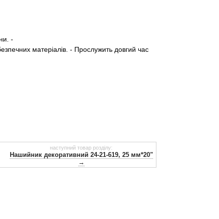
ини.
-
езпечних матеріалів.
- Прослужить довгий час
наступний товар розділу:
Нашийник декоративний 24-21-619, 25 мм*20"
→