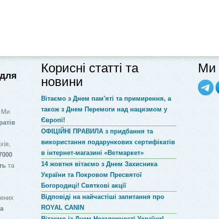
Корисні статті та
Ми 
 для
новини
Вітаємо з Днем пам'яті та примирення, а
також з Днем Перемоги над нацизмом у
 Ми
Європі!
ратів
ОФІЦІЙНІ ПРАВИЛА з придбання та
використання подарункових сертифікатів
хів,
в інтернет-магазині «Ветмаркет»
7000
14 жовтня вітаємо з Днем Захисника
ть
та
України та Покровом Пресвятої
Богородиці! Святкові акції
Відповіді на найчастіші запитання про
лених
ROYAL CANIN
за
Вітаємо із Днем Незалежності України!