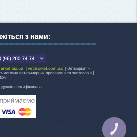
яжіться з нами:
 (96) 200-74-74
arket.biz.ua
vetmarket.com.ua
|
| Ветмаркет –
ет-магазин ветеринарних препаратів та зоотоварів |
2026
одукція сертифікована
КНОПКА
ЗВ'ЯЗКУ