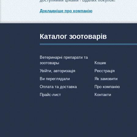
доступними цінами
!
Вдалих покупок!
Докладніше про компанію
Каталог зоотоварів
Ветеринарні препарати та
зоотовары
Кошик
Увійти, авторизація
Реєстрація
Ви переглядали
Як замовити
Оплата та доставка
Про компанію
Прайс-лист
Контакти