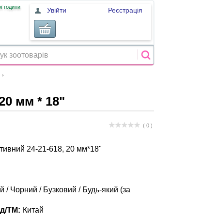
ї години
Увійти
Реєстрація
0 мм * 18"
( 0 )
ивний 24-21-618, 20 мм*18"
й / Чорний / Бузковий / Будь-який (за
д/ТМ:
Китай