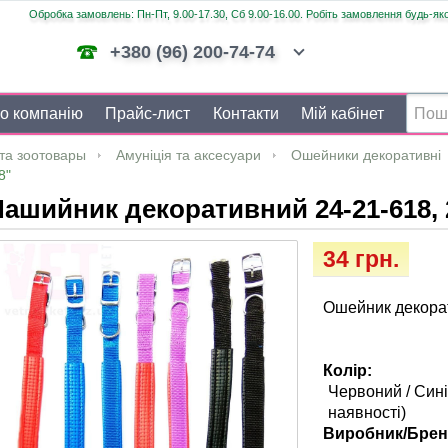
Обробка замовлень: Пн-Пт, 9.00-17.30, Сб 9.00-16.00. Робіть замовлення будь-яко
+380 (96) 200-74-74
о компанію
Прайс-лист
Контакти
Мій кабінет
та зоотовары
Амуніція та аксесуари
Ошейники декоративні
8"
ашийник декоративний 24-21-618, 2
34 грн.
Ошейник декорат
Колір:
Червоний / Сині
наявності)
Виробник/Брен