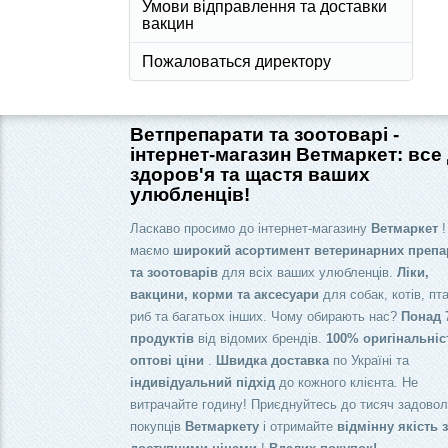
Умови відправлення та доставки
вакцин
Пожаловаться директору
Ветпрепарати та зоотоварі -
інтернет-магазин Ветмаркет: все
здоров'я та щастя ваших
улюбленців!
Ласкаво просимо до інтернет-магазину
Ветмаркет
!
маємо
широкий асортимент ветеринарних препа
та зоотоварів
для всіх ваших улюбленців.
Ліки,
вакцини, корми та аксесуари
для собак, котів, пта
риб та багатьох інших. Чому обирають нас?
Понад 
продуктів
від відомих брендів.
100% оригінальніс
оптові ціни
.
Швидка доставка
по Україні та
індивідуальний підхід
до кожного клієнта. Не
витрачайте годину! Приєднуйтесь до тисяч задово
покупців
Ветмаркету
і отримайте
відмінну якість 