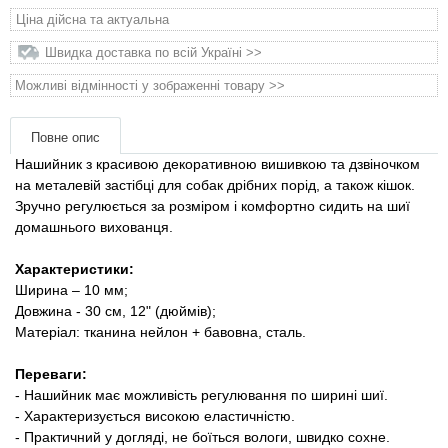
Товари для голубів
Ціна дійсна та актуальна
Швидка доставка по всій Україні >>
Товари для гризунів
Можливі відмінності у зображенні товару >>
Товари для коней
Повне опис
Товари для людей
Нашийник з красивою декоративною вишивкою та дзвіночком
на металевій застібці для собак дрібних порід, а також кішок.
Зручно регулюється за розміром і комфортно сидить на шиї
Хозряд - господарчі товари оптом
домашнього вихованця.
Популярні зоотоварі
Характеристики:
Ширина – 10 мм;
Довжина - 30 см, 12" (дюймів);
Архів / Знято з виробництва
Матеріал: тканина нейлон + бавовна, сталь.
Переваги:
​​- Нашийник має можливість регулювання по ширині шиї.
- Характеризується високою еластичністю.
- Практичний у догляді, не боїться вологи, швидко сохне.