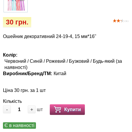
Кігтіточки
Vet Diet Canine Wet - ветеринарные диеты
для собак
Ласощі та корма
30 грн.
( 1 )
Лежаки, будиночки, охолоджуючи
Ошейник декоративний 24-19-4, 15 мм*16"
коврики
Миски, автогодівниці, поїлки
Колір:
Червоний / Синій / Рожевий / Бузковий / Будь-який (за
наявності)
Одяг та взуття
Виробник/Бренд/ТМ:
Китай
Перенесення, сумки, клітини
Ціна 30 грн. за 1 шт
Післяопераційні засоби та витратні
Кількість
матеріали
-
+
шт
Купити
Подарункові сертифікати
Є в наявності