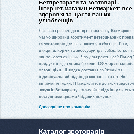
Ветпрепарати та зоотоварі -
інтернет-магазин Ветмаркет: все
здоров'я та щастя ваших
улюбленців!
Ласкаво просимо до інтернет-магазину
Ветмаркет
!
маємо
широкий асортимент ветеринарних препа
та зоотоварів
для всіх ваших улюбленців.
Ліки,
вакцини, корми та аксесуари
для собак, котів, пта
риб та багатьох інших. Чому обирають нас?
Понад 
продуктів
від відомих брендів.
100% оригінальніс
оптові ціни
.
Швидка доставка
по Україні та
індивідуальний підхід
до кожного клієнта. Не
витрачайте годину! Приєднуйтесь до тисяч задово
покупців
Ветмаркету
і отримайте
відмінну якість 
доступними цінами
!
Вдалих покупок!
Докладніше про компанію
Каталог зоотоварів