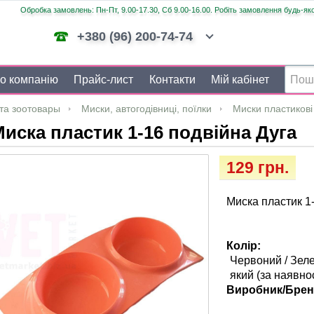
Обробка замовлень: Пн-Пт, 9.00-17.30, Сб 9.00-16.00. Робіть замовлення будь-яко
+380 (96) 200-74-74
о компанію
Прайс-лист
Контакти
Мій кабінет
та зоотовары
Миски, автогодівниці, поїлки
Миски пластикові
иска пластик 1-16 подвійна Дуга
129 грн.
Миска пластик 1-
Колір:
Червоний / Зеле
який (за наявнос
Виробник/Брен