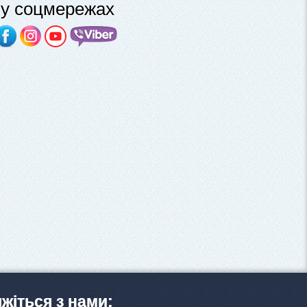
у соцмережах
яжіться з нами: