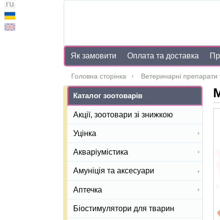
Як замовити
Оплата та доставка
Пр
Головна сторінка
Ветеринарні препарати 
М
Каталог зоотоварів
Акції, зоотовари зі знижкою
Уцінка
Акваріумістика
Амуніція та аксесуари
Аптечка
Біостимулятори для тварин