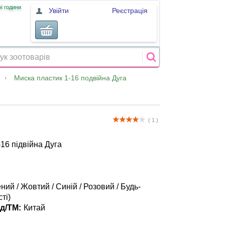
ї години
Увійти
Реєстрація
Миска пластик 1-16 подвійна Дуга
( 1 )
16 підвійна Дуга
ний / Жовтий / Синій / Розовий / Будь-
ті)
д/ТМ:
Китай