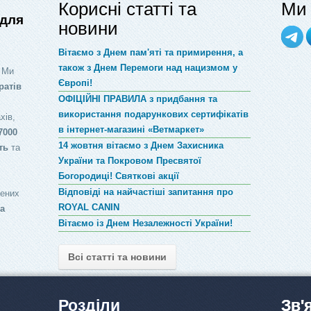
Корисні статті та
Ми 
 для
новини
Вітаємо з Днем пам'яті та примирення, а
також з Днем Перемоги над нацизмом у
 Ми
Європі!
ратів
ОФІЦІЙНІ ПРАВИЛА з придбання та
використання подарункових сертифікатів
хів,
в інтернет-магазині «Ветмаркет»
7000
14 жовтня вітаємо з Днем Захисника
ть
та
України та Покровом Пресвятої
Богородиці! Святкові акції
Відповіді на найчастіші запитання про
лених
ROYAL CANIN
за
Вітаємо із Днем Незалежності України!
Всі статті та новини
Розділи
Зв'