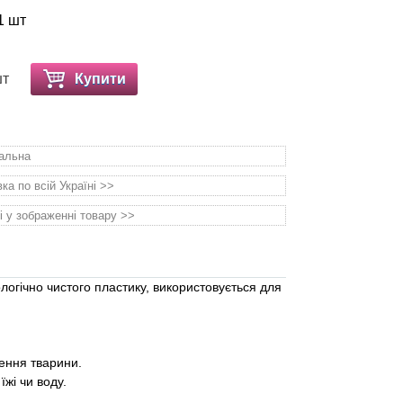
1 шт
шт
Купити
уальна
а по всій Україні >>
і у зображенні товару >>
ологічно чистого пластику, використовується для
ення тварини.
їжі чи воду.