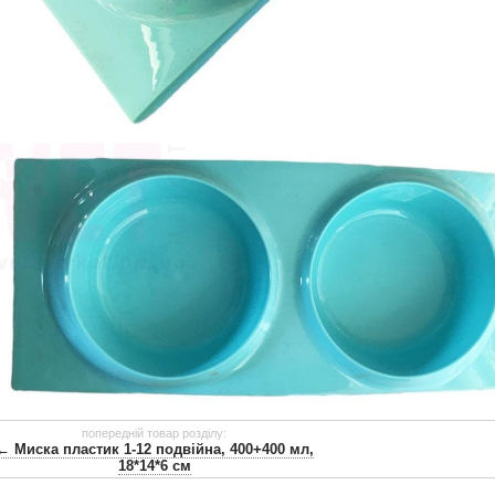
попередній товар розділу:
← Миска пластик 1-12 подвійна, 400+400 мл,
18*14*6 см