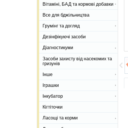
Вітаміні, БАД та кормові добавки
Все для бджільництва
Грумінг та догляд
Дезінфікуючі засоби
Діагностикуми
Засоби захисту від насекомих та
гризунів
Інше
Іграшки
Інкубатор
Кігтіточки
Ласощі та корми