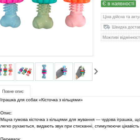
Є в наявності
Ціна дійсна та акт
Швидка доставк
Можливі відмінност
Повне опис
Іграшка для собак «Кісточка з кільцями»
Опис:
Міцна гумова кісточка з кільцями для жування — чудова іграшка, що
легко рухаються, видають звук при стисканні, стимулюючи цікавіст
Переваги: