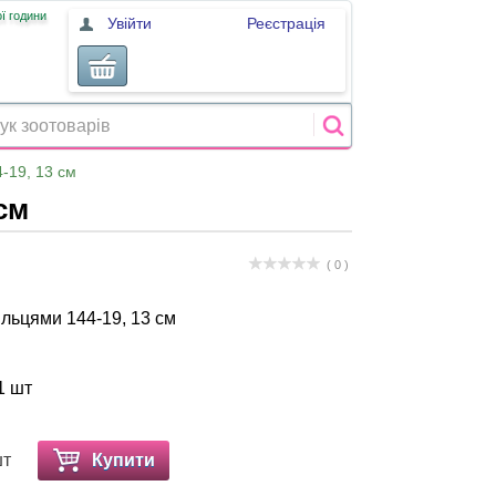
ї години
Увійти
Реєстрація
4-19, 13 см
см
( 0 )
кільцями 144-19, 13 см
1 шт
шт
Купити