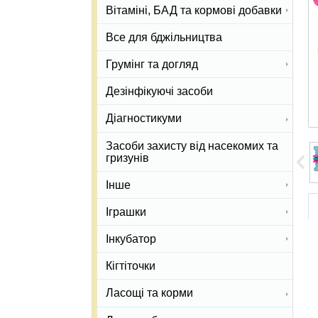
Вітаміні, БАД та кормові добавки
Все для бджільництва
Грумінг та догляд
Дезінфікуючі засоби
Діагностикуми
Засоби захисту від насекомих та
гризунів
Інше
Іграшки
Інкубатор
Кігтіточки
Ласощі та корми