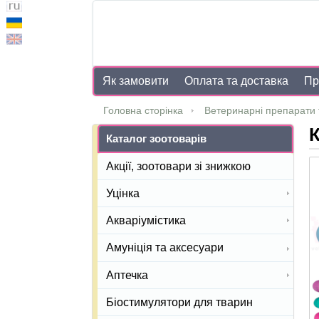
Як замовити
Оплата та доставка
Пр
Головна сторінка
Ветеринарні препарати 
К
Каталог зоотоварів
Акції, зоотовари зі знижкою
Уцінка
Акваріумістика
Амуніція та аксесуари
Аптечка
Біостимулятори для тварин