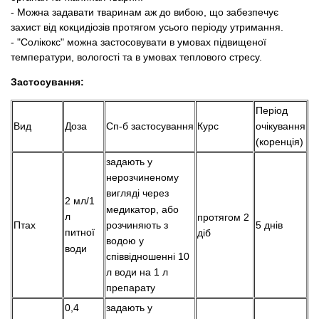
- Можна задавати тваринам аж до вибою, що забезпечує
захист від кокцидіозів протягом усього періоду утримання.
- "Солікокс" можна застосовувати в умовах підвищеної
температури, вологості та в умовах теплового стресу.
Застосування:
Період
Вид
Доза
Сп-б застосування
Курс
очікування
(коренція)
задають у
нерозчиненому
вигляді через
2 мл/1
медикатор, або
л
протягом 2
розчиняють з
Птах
5 днів
питної
діб
водою у
води
співвідношенні 10
л води на 1 л
препарату
0,4
задають у