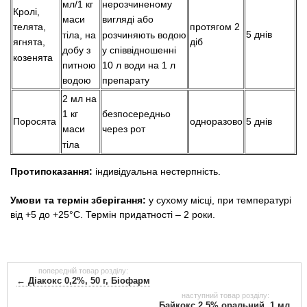
мл/1 кг
нерозчиненому
Кролі,
маси
вигляді або
протягом 2
телята,
5 днів
тіла, на
розчиняють водою
діб
ягнята,
добу з
у співвідношенні
козенята
питною
10 л води на 1 л
водою
препарату
2 мл на
безпосередньо
1 кг
Поросята
одноразово
5 днів
через рот
маси
тіла
Протипоказання:
індивідуальна нестерпність.
Умови та термін зберігання:
у сухому місці, при температурі
від +5 до +25°С. Термін придатності – 2 роки.
попередній товар розділу:
← Діакокс 0,2%, 50 г, Біофарм
наступний товар розділу:
Байкокс 2,5% оральний, 1 мл,