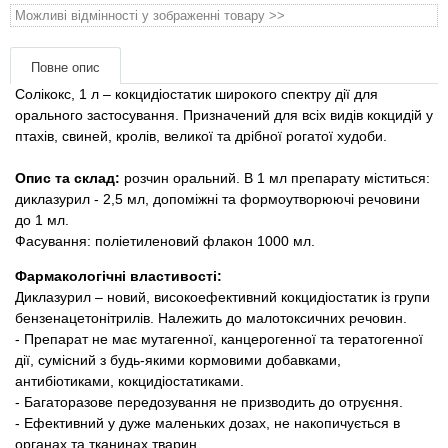
Товари для голубів
Можливі відмінності у зображенні товару >>
Товари для гризунів
Повне опис
Солікокс, 1 л – кокцидіостатик широкого спектру дії для
Товари для коней
орального застосування. Призначений для всіх видів кокцидій у
птахів, свиней, кролів, великої та дрібної рогатої худоби.
Товари для людей
Опис та склад:
розчин оральний. В 1 мл препарату міститься:
диклазурил - 2,5 мл, допоміжні та формоутворюючі речовини
Хозряд - господарчі товари оптом
до 1 мл.
Фасування: поліетиленовий флакон 1000 мл.
Популярні зоотоварі
Фармакологічні властивості:
Диклазурил – новий, високоефективний кокцидіостатик із групи
Архів / Знято з виробництва
бензенацетонітрилів. Належить до малотоксичних речовин.
- Препарат не має мутагенної, канцерогенної та тератогенної
дії, сумісний з будь-якими кормовими добавками,
антибіотиками, кокцидіостатиками.
- Багаторазове передозування не призводить до отруєння.
- Ефективний у дуже маленьких дозах, не накопичується в
органах та тканинах тварин.