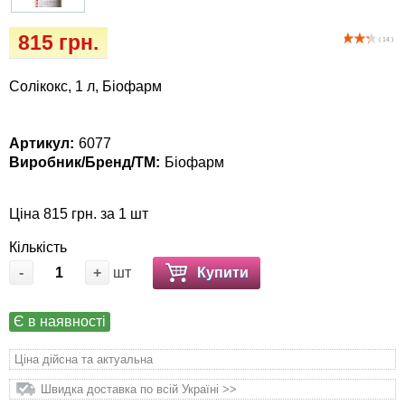
Кігтіточки
собак
815 грн.
( 14 )
Ласощі та корми
Солікокс, 1 л, Біофарм
Лежаки, будиночки, охолоджуючи
коврики
Артикул:
6077
Миски, автогодівниці, поїлки
Виробник/Бренд/ТМ:
Біофарм
Одяг та взуття
Ціна 815 грн. за 1 шт
Кількість
Перенесення, сумки, клітини
-
+
шт
Купити
Післяопераційні засоби та витратні
матеріали
Є в наявності
Ціна дійсна та актуальна
Подарункові сертифікати
Швидка доставка по всій Україні >>