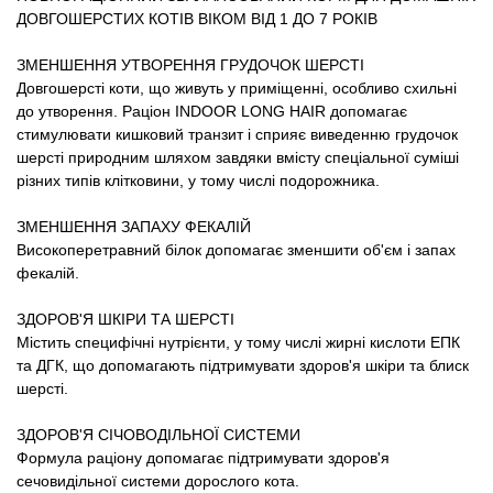
Товари для голубів
ДОВГОШЕРСТИХ КОТІВ ВІКОМ ВІД 1 ДО 7 РОКІВ
ЗМЕНШЕННЯ УТВОРЕННЯ ГРУДОЧОК ШЕРСТІ
Товари для гризунів
Довгошерсті коти, що живуть у приміщенні, особливо схильні
до утворення. Раціон INDOOR LONG HAIR допомагає
Товари для коней
стимулювати кишковий транзит і сприяє виведенню грудочок
шерсті природним шляхом завдяки вмісту спеціальної суміші
Товари для людей
різних типів клітковини, у тому числі подорожника.
ЗМЕНШЕННЯ ЗАПАХУ ФЕКАЛІЙ
Хозряд - господарчі товари оптом
Високоперетравний білок допомагає зменшити об'єм і запах
фекалій.
Популярні зоотоварі
ЗДОРОВ'Я ШКІРИ ТА ШЕРСТІ
Містить специфічні нутрієнти, у тому числі жирні кислоти ЕПК
Архів / Знято з виробництва
та ДГК, що допомагають підтримувати здоров'я шкіри та блиск
шерсті.
ЗДОРОВ'Я СІЧОВОДІЛЬНОЇ СИСТЕМИ
Формула раціону допомагає підтримувати здоров'я
сечовидільної системи дорослого кота.