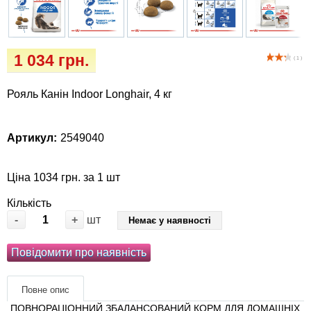
Кігтіточки
Vet Diet Canine Wet - ветеринарные диеты
для собак
Ласощі та корма
1 034 грн.
( 1 )
Лежаки, будиночки, охолоджуючи
килимки
Рояль Канін Indoor Longhair, 4 кг
Миски, автогодівниці, поілки
Артикул:
2549040
Одяг та взуття
Ціна 1034 грн. за 1 шт
Перенесення, сумки, клітини
Кількість
-
+
шт
Немає у наявності
Післяопераційні засоби та витратні
матеріали
Повідомити про наявність
Подарункові сертифікати
Повне опис
ПОВНОРАЦІОННИЙ ЗБАЛАНСОВАНИЙ КОРМ ДЛЯ ДОМАШНІХ